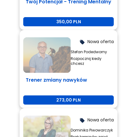
Twój Potencjał - Trening Mentalny
350,00 PLN
Nowa oferta
local_offer
Stefan Podedworny
Rozpocznij kiedy
chcesz
Trener zmiany nawyków
273,00 PLN
Nowa oferta
local_offer
Dominika Piwowarczyk
Brak terminów zajęć