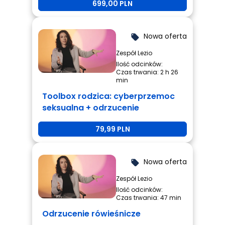
699,00 PLN
Nowa oferta
local_offer
Zespół Lezio
Ilość odcinków:
Czas trwania: 2 h 26
min
Toolbox rodzica: cyberprzemoc
seksualna + odrzucenie
rówieśnicze + przemoc
79,99 PLN
rówieśnicza
Nowa oferta
local_offer
Zespół Lezio
Ilość odcinków:
Czas trwania: 47 min
Odrzucenie rówieśnicze