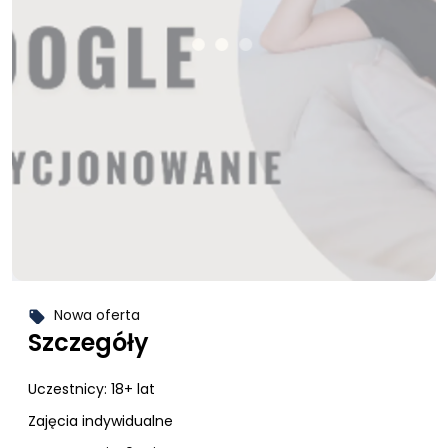
Nowa oferta
local_offer
Szczegóły
Uczestnicy:
18+ lat
Zajęcia indywidualne