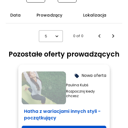
Data
Prowadzący
Lokalizacja
0 of 0
5
Pozostałe oferty prowadzących
Nowa oferta
local_offer
Paulina Kubś
Rozpocznij kiedy
chcesz
Hatha z wariacjami innych styli -
początkujący