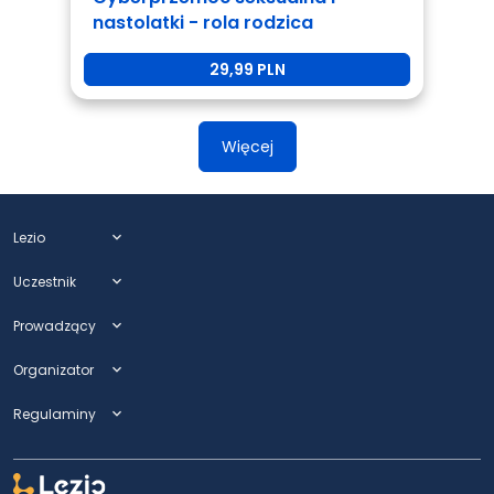
nastolatki - rola rodzica
29,99 PLN
Więcej
Lezio
expand_more
Uczestnik
expand_more
Prowadzący
expand_more
Organizator
expand_more
Regulaminy
expand_more