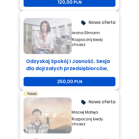
120,00 PLN
Nowa oferta
local_offer
Iwona Ellmann
Rozpocznij kiedy
chcesz
Odzyskaj Spokój i Jasność. Sesja
dla dojrzałych przedsiębiorców,
którzy są zmęczeni i potrzebują
250,00 PLN
zmiany.
Pakiet
Nowa oferta
local_offer
Maciej Mateja
Rozpocznij kiedy
chcesz