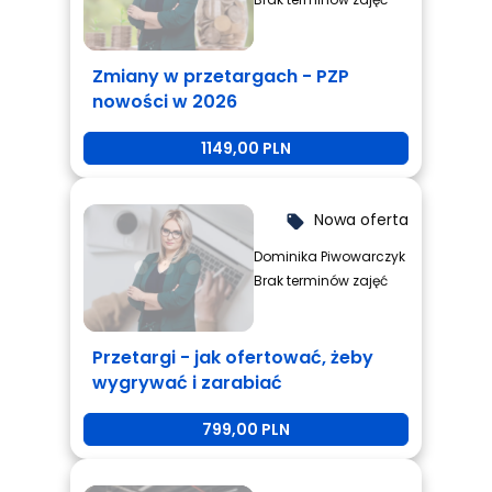
Zmiany w przetargach - PZP
nowości w 2026
1149,00 PLN
Nowa oferta
local_offer
Dominika Piwowarczyk
Brak terminów zajęć
Przetargi - jak ofertować, żeby
wygrywać i zarabiać
799,00 PLN