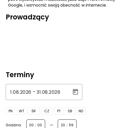
Google, i wzmocnić swoją obecność w internecie.
Prowadzący
Terminy
–
PN
WT
ŚR
CZ
PT
SB
ND
:
—
:
Godzina: