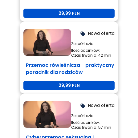
29,99 PLN
Nowa oferta
local_offer
Zespół Lezio
Ilość odcinków:
Czas trwania: 42 min
Przemoc rówieśnicza - praktyczny
poradnik dla rodziców
29,99 PLN
Nowa oferta
local_offer
Zespół Lezio
Ilość odcinków:
Czas trwania: 57 min
Cyberprzemoc seksualna i