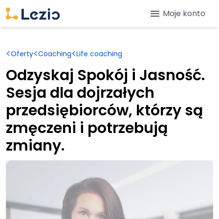
menu
Moje konto
<
<
<
Oferty
Coaching
Life coaching
Odzyskaj Spokój i Jasność.
Sesja dla dojrzałych
przedsiębiorców, którzy są
zmęczeni i potrzebują
zmiany.