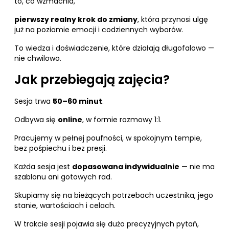
to, co wzmacnia,
pierwszy realny krok do zmiany
, która przynosi ulgę
już na poziomie emocji i codziennych wyborów.
To wiedza i doświadczenie, które działają długofalowo —
nie chwilowo.
Jak przebiegają zajęcia?
Sesja trwa
50–60 minut
.
Odbywa się
online
, w formie rozmowy 1:1.
Pracujemy w pełnej poufności, w spokojnym tempie,
bez pośpiechu i bez presji.
Każda sesja jest
dopasowana indywidualnie
— nie ma
szablonu ani gotowych rad.
Skupiamy się na bieżących potrzebach uczestnika, jego
stanie, wartościach i celach.
W trakcie sesji pojawia się dużo precyzyjnych pytań,