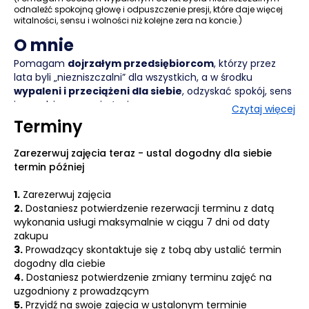
odnaleźć spokojną głowę i odpuszczenie presji, które daje więcej
witalności, sensu i wolności niż kolejne zera na koncie.)
O mnie
Pomagam
dojrzałym przedsiębiorcom
, którzy przez
lata byli „niezniszczalni” dla wszystkich, a w środku
wypaleni i przeciążeni dla siebie
, odzyskać spokój, sens
i prawdziwą energię życia.
Czytaj więcej
To osoby, które zbudowały swoje firmy, osiągnęły sukcesy
Terminy
i niosą ogromną odpowiedzialność — a mimo tego czują,
że coś w nich samych zanikło. Gdzieś po drodze stracili
Zarezerwuj zajęcia teraz - ustal dogodny dla siebie
kontakt ze sobą, ze swoimi potrzebami, z wewnętrzną
termin później
równowagą. Pomagam im odnaleźć ją na nowo —
bez
pustych obietnic i fałszywej motywacji
, w przestrzeni
1.
Zarezerwuj zajęcia
pełnej zaufania i bezpieczeństwa.
2.
Dostaniesz potwierdzenie rezerwacji terminu z datą
Jak pracuję
wykonania usługi maksymalnie w ciągu 7 dni od daty
zakupu
Jestem coachem, który
tworzy warunki do odkrywania
3.
Prowadzący skontaktuje się z tobą aby ustalić termin
własnych rozwiązań
, zamiast je podawać. W mojej
dogodny dla ciebie
pracy liczy się
autentyczność, cisza i przestrzeń do
4.
Dostaniesz potwierdzenie zmiany terminu zajęć na
prawdziwego wyrażania siebie
.
uzgodniony z prowadzącym
Buduję relacje, w których można powiedzieć wszystko: to,
5.
Przyjdź na swoje zajęcia w ustalonym terminie
co boli, czego się wstydzimy, czego nie da się nazwać