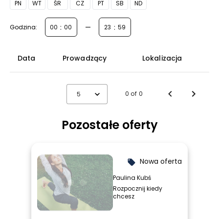
PN
WT
ŚR
CZ
PT
SB
ND
:
—
:
Godzina:
Data
Prowadzący
Lokalizacja
0 of 0
5
Pozostałe oferty
Nowa oferta
local_offer
Paulina Kubś
Rozpocznij kiedy
chcesz