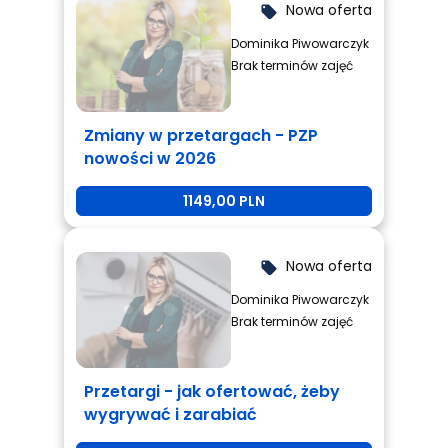
Nowa oferta
local_offer
Dominika Piwowarczyk
Brak terminów zajęć
Zmiany w przetargach - PZP
nowości w 2026
1149,00 PLN
Nowa oferta
local_offer
Dominika Piwowarczyk
Brak terminów zajęć
Przetargi - jak ofertować, żeby
wygrywać i zarabiać