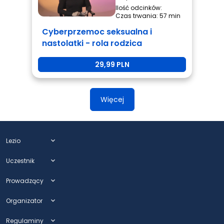
Ilość odcinków:
Czas trwania: 57 min
Cyberprzemoc seksualna i
nastolatki - rola rodzica
29,99 PLN
Więcej
Lezio
expand_more
Uczestnik
expand_more
Prowadzący
expand_more
Organizator
expand_more
Regulaminy
expand_more