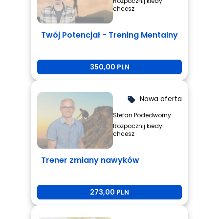
Rozpocznij kiedy
chcesz
Twój Potencjał - Trening Mentalny
350,00 PLN
Nowa oferta
local_offer
Stefan Podedworny
Rozpocznij kiedy
chcesz
Trener zmiany nawyków
273,00 PLN