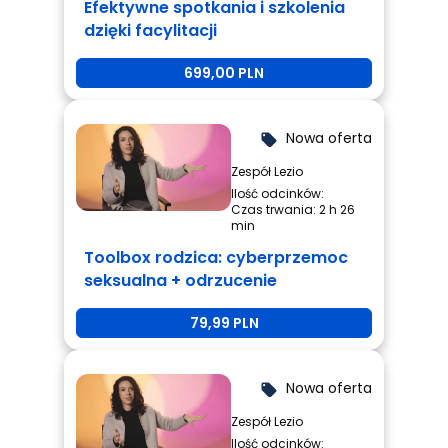
Efektywne spotkania i szkolenia
dzięki facylitacji
699,00 PLN
Nowa oferta
local_offer
Zespół Lezio
Ilość odcinków:
Czas trwania: 2 h 26
min
Toolbox rodzica: cyberprzemoc
seksualna + odrzucenie
rówieśnicze + przemoc
79,99 PLN
rówieśnicza
Nowa oferta
local_offer
Zespół Lezio
Ilość odcinków: