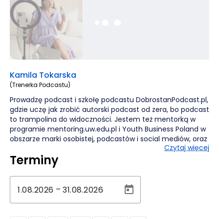
Kamila Tokarska
(Trenerka Podcastu)
Prowadzę podcast i szkołę podcastu DobrostanPodcast.pl,
gdzie uczę jak zrobić autorski podcast od zera, bo podcast
to trampolina do widoczności. Jestem też mentorką w
programie mentoring.uw.edu.pl i Youth Business Poland w
obszarze marki osobistej, podcastów i social mediów, oraz
Czytaj więcej
autorką ebooka o podcastach. Zapraszam na warsztaty
Terminy
podcastowe i lekcje 1:1.
–