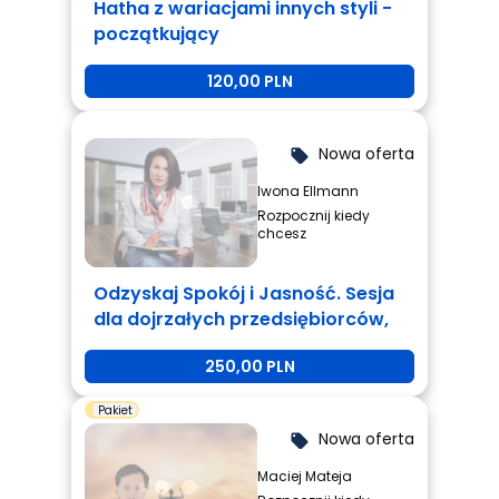
Hatha z wariacjami innych styli -
początkujący
120,00 PLN
Nowa oferta
local_offer
Iwona Ellmann
Rozpocznij kiedy
chcesz
Odzyskaj Spokój i Jasność. Sesja
dla dojrzałych przedsiębiorców,
którzy są zmęczeni i potrzebują
250,00 PLN
zmiany.
Pakiet
Nowa oferta
local_offer
Maciej Mateja