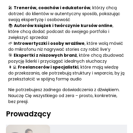
🎤
Trenerów, coachów i edukatorów
, którzy chcą
dotrzeć do klientów w autentyczny sposób, pokazując
swoją ekspertyzę i osobowość
📚
Autorów książek i twórczynie kursów online
,
które chcą dodać podcast do swojego portfolio i
zwiększyć sprzedaż
🌱
Introwertyczki i osoby wrażliwe
, które wolą mówić
do mikrofonu niż nagrywać stories czy robić live’y
🎯
Ekspertki z niszowych branż
, które chcą zbudować
pozycję liderki i przyciągać idealnych słuchaczy
👩‍💻
Freelancerów i specjalistki
, które mają wiedzę
do przekazania, ale potrzebują struktury i wsparcia, by ją
przekształcić w spójną formę audio
Nie potrzebujesz żadnego doświadczenia z dźwiękiem.
Nauczę Cię wszystkiego od zera – prosto, konkretnie,
bez presji.
Prowadzący