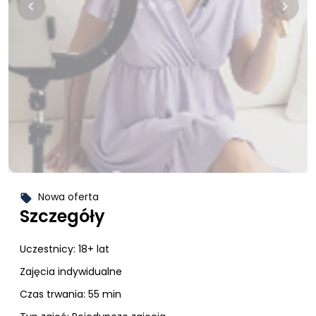
keyboard_arrow_left
keyboard_arrow_right
Nowa oferta
local_offer
Szczegóły
Uczestnicy:
18+ lat
Zajęcia indywidualne
Czas trwania: 55 min