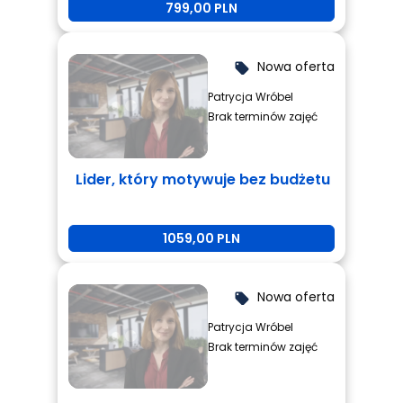
799,00 PLN
Nowa oferta
local_offer
Patrycja Wróbel
Brak terminów zajęć
Lider, który motywuje bez budżetu
1059,00 PLN
Nowa oferta
local_offer
Patrycja Wróbel
Brak terminów zajęć