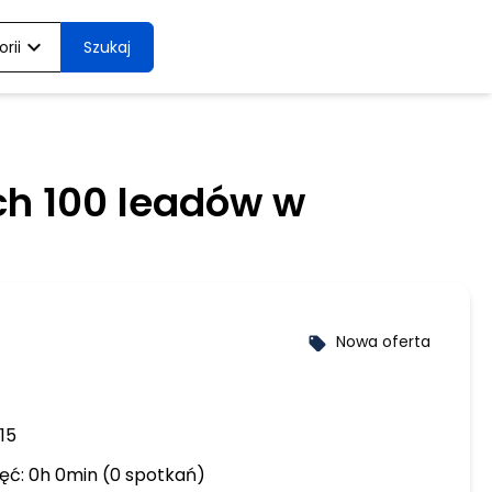
expand_more
rii
Szukaj
ch 100 leadów w
Nowa oferta
local_offer
15
ęć: 0h 0min (0 spotkań)