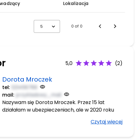
owadzący
Lokalizacja
0 of 0
5
or
star
star
star
star
star
5,0
(2)
Dorota Mroczek
tel:
123456789
mail:
przykladowy_mail
Nazywam się Dorota Mroczek. Przez 15 lat
działałam w ubezpieczeniach, ale w 2020 roku
przeszłam totalną rewolucję – wskoczyłam w
Czytaj więcej
świat biznesu online. Te ostatnie prawie 5 lat to
nieustanny rozwój, setki godzin nauki i praktyki,
ale też wiele sukcesów – moich i moich klientów.