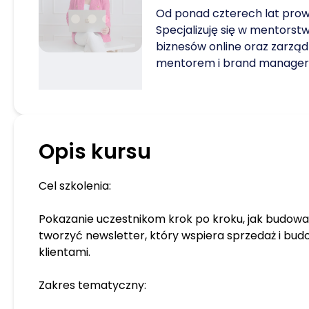
Od ponad czterech lat prow
Specjalizuję się w mentorst
biznesów online oraz zarzą
mentorem i brand manager
Nieustannie poszerzam moją
Uczestniczę w kursach i szko
zdobywać nowe kompetencj
kroki w biznesie online to ni
Opis kursu
prawdziwa metamorfoza. W 
okresu czasu wydałam 11 ró
produktów cyfrowych, tworz
Cel szkolenia:
ale także inspirując innych 
osiągnięć. Prowadzę szkoleni
Pokazanie uczestnikom krok po kroku, jak budować
indywidualne mentoringi. J
tworzyć newsletter, który wspiera sprzedaż i budo
Rejestru Instytucji Szkoleni
klientami.
numerem ewidencyjnym: 2.1
Gallupa: zgodność, indywidua
Zakres tematyczny:
rozwijanie innych, bliskość