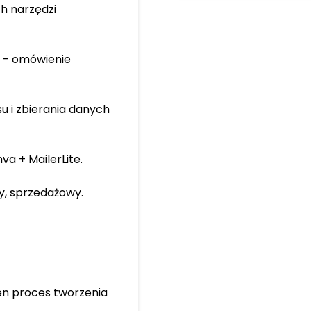
ki temu, że w top 5
ch narzędzi
h, potrafię dostrzec
u. A indywidualizacja
szufladkuję ludzi. Dla
a – omówienie
kład mocnych stron.
e w buty drugiej
z jej perspektywy.
u i zbierania danych
ę trwałe relacje
t dzięki talentowi
konflikty. Zawsze
a + MailerLite.
ania.
wy, sprzedażowy.
łen proces tworzenia