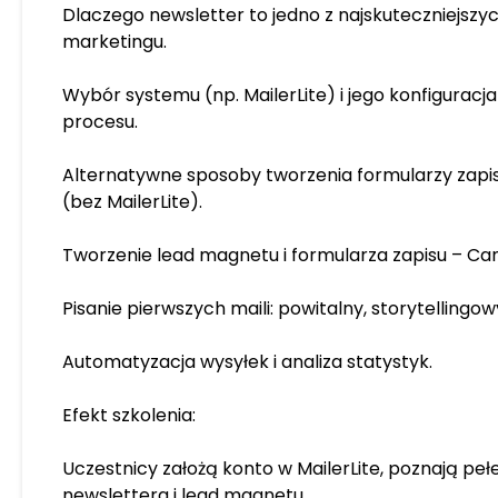
mi w pracy jako mentor. Dzię
Dlaczego newsletter to jedno z najskuteczniejszy
mam talent rozwijania innyc
marketingu.
potencjał w każdym człowiek
dodatkowo daje mi to, że nie 
Wybór systemu (np. MailerLite) i jego konfiguracj
mnie każdy ma wyjątkowy u
procesu.
Empatia umożliwia mi wejści
osoby i zobaczenie sytuacji 
Alternatywne sposoby tworzenia formularzy zapis
Przez talent bliskości tworz
(bez MailerLite).
oparte na zaufaniu. Natomias
zgodności łagodzę wszelkie 
Tworzenie lead magnetu i formularza zapisu – Canv
szukam pokojowego rozwiąz
Pisanie pierwszych maili: powitalny, storytellingo
Automatyzacja wysyłek i analiza statystyk.
Efekt szkolenia:
Uczestnicy założą konto w MailerLite, poznają pe
newslettera i lead magnetu,