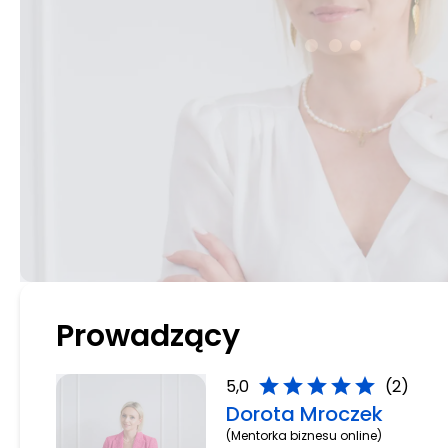
Prowadzący
star
star
star
star
star
5,0
(2)
Dorota Mroczek
(Mentorka biznesu online)