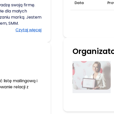
Data
Pr
adzę swoją firmę.
wie dla małych
dzaniu marką. Jestem
em, SMM.
 wiedzę.
Czytaj więcej
leniach, by
e. Moje pierwsze
e tylko przygoda, ale
Organizat
ciągu krótkiego
żnorodnych
ąc nie tylko markę,
do własnych
a 1:1, grupowe i
 listę mailingową i
estem wpisana do
wanie relacji z
owych (RIS) pod
4/00142/2024. Top 5
lizacja, empatia,
. Te cechy pomagają