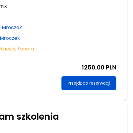
mix
 Mroczek
 Mroczek
ętności
,
Kariera
1250,00 PLN
Przejdź do rezerwacji
am szkolenia