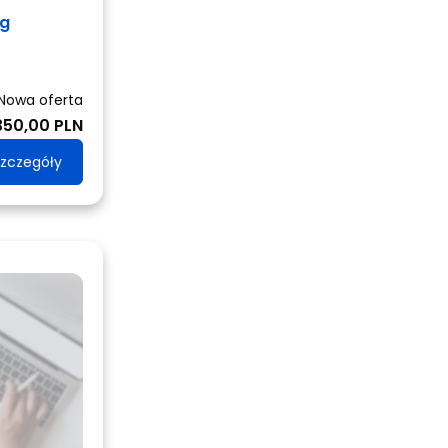
ng
Nowa oferta
350,00 PLN
zczegóły