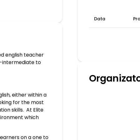
Data
Pr
ied english teacher
e-intermediate to
Organizat
ish, either within a
oking for the most
on skills.
At Elite
nvironment which
learners on a one to