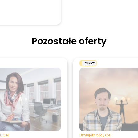
Pozostałe oferty
Pakiet
i
,
Cel
Umiejętności
,
Cel