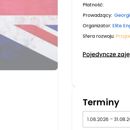
Płatność:
Prowadzący:
Georgi
Organizator:
Elite En
Sfera rozwoju:
Przyja
Pojedyncze zaję
Terminy
–