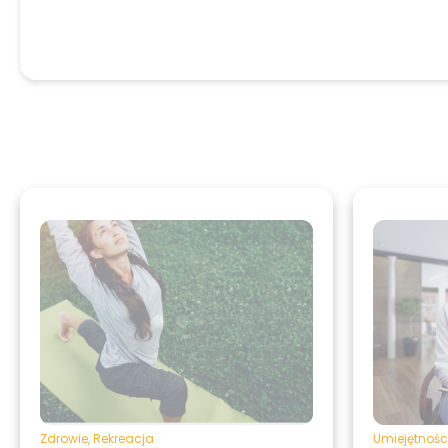
Zdrowie
,
Rekreacja
Umiejętnośc