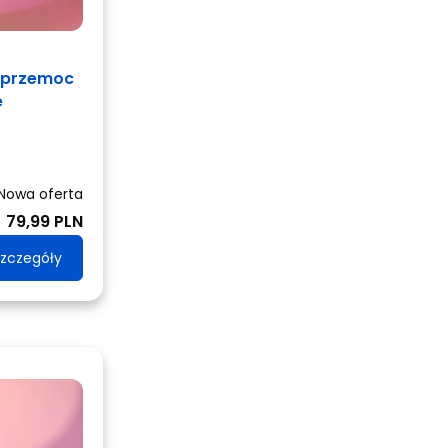
erprzemoc
e
Nowa oferta
79,99 PLN
zczegóły