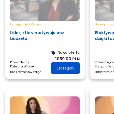
Umiejętności
,
Kariera
Umiejętnośc
Lider, który motywuje bez
Efektywn
budżetu
dzięki fac
Nowa oferta
local_offer
1059,00 PLN
Prowadzący:
Prowadzący
Patrycja Wróbel
Patrycja Wr
Szczegóły
Brak terminów zajęć
Brak termin