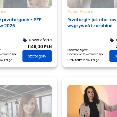
anse
Kariera
,
Finanse
 przetargach - PZP
Przetargi - jak ofertow
 w 2026
wygrywać i zarabiać
Nowa oferta
local_offer
local_offer
1149,00 PLN
:
Prowadzący:
iwowarczyk
Dominika Piwowarczyk
Szczegóły
S
ów zajęć
Brak terminów zajęć