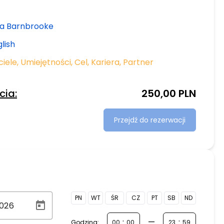
a Barnbrooke
glish
ciele
,
Umiejętności
,
Cel
,
Kariera
,
Partner
cia:
250,00 PLN
Przejdź do rezerwacji
PN
WT
ŚR
CZ
PT
SB
ND
:
—
:
Godzina: