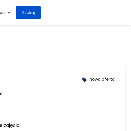
expand_more
rii
Szukaj
Nowa oferta
local_offer
at
e zajęcia