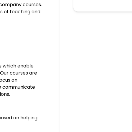
in company courses.
ds of teaching and
s which enable
Our courses are
focus on
to communicate
ions.
cused on helping