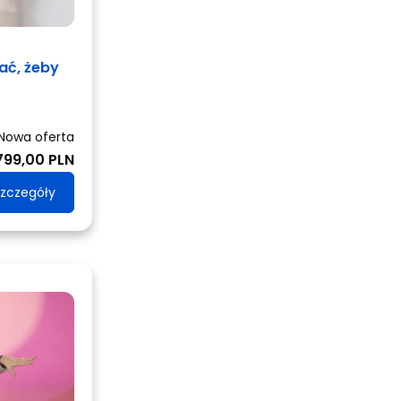
ać, żeby
Nowa oferta
799,00 PLN
zczegóły