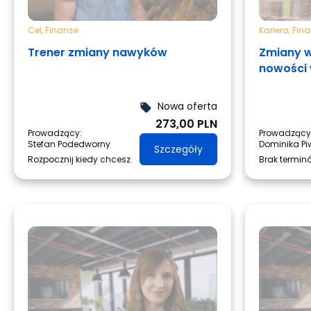
Cel
,
Finanse
Kariera
,
Fin
Trener zmiany nawyków
Zmiany w
nowości
Nowa oferta
local_offer
273,00 PLN
Prowadzący:
Prowadzący
Stefan Podedworny
Dominika P
Szczegóły
Rozpocznij kiedy chcesz
Brak termin