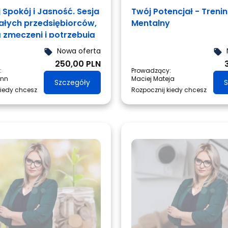
 Spokój i Jasność. Sesja
Twój Potencjał - Treni
załych przedsiębiorców,
Mentalny
ą zmęczeni i potrzebują
Nowa oferta
local_offer
local_offer
250,00 PLN
:
Prowadzący:
ann
Maciej Mateja
Szczegóły
S
kiedy chcesz
Rozpocznij kiedy chcesz