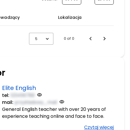
owadzący
Lokalizacja
0 of 0
5
or
Elite English
tel:
123456789
mail:
przykladowy_mail
General English teacher with over 20 years of
experience teaching online and face to face.
Fully qualified.
Czytaj więcej