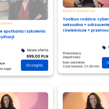
Rodzina
,
Społeczność
Toolbox rodzica: cyb
i
,
Kariera
seksualna + odrzuceni
rówieśnicze + przemoc
e spotkania i szkolenia
rówieśnicza
ylitacji
local_offer
Nowa oferta
local_offer
Prowadzący:
699,00 PLN
Zespół Lezio
:
Ilość odcinków:
S
óbel
Szczegóły
Czas trwania:
2 h 26 min
ów zajęć