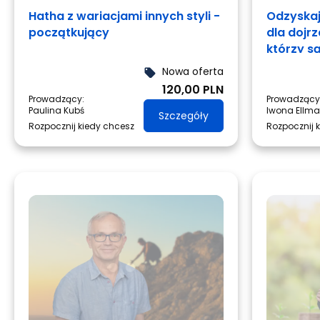
Hatha z wariacjami innych styli -
Odzyskaj
początkujący
dla dojr
którzy s
zmiany.
Nowa oferta
local_offer
120,00 PLN
Prowadzący:
Prowadzący
Paulina Kubś
Iwona Ellm
Szczegóły
Rozpocznij kiedy chcesz
Rozpocznij 