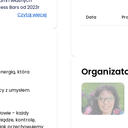
ami i własnych
cess Bars od 2023r
0r Coach od 2021r
Czytaj więcej
Data
Pr
ompani Piwowarskiej
ki temperament.
Organizat
nergią, która
cy z umysłem.
łowie – każdy
niądze, kontrolę,
 jak przechowujemy