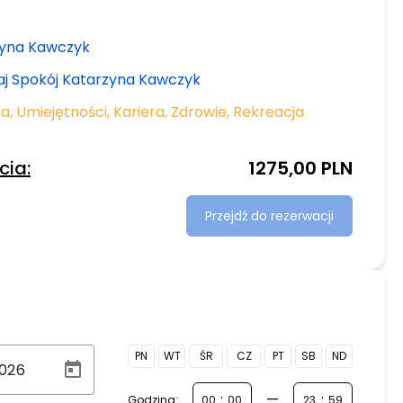
yna Kawczyk
j Spokój Katarzyna Kawczyk
na
,
Umiejętności
,
Kariera
,
Zdrowie
,
Rekreacja
cia:
1275,00 PLN
Przejdź do rezerwacji
PN
WT
ŚR
CZ
PT
SB
ND
:
—
:
Godzina: