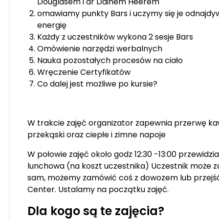
Douglasem i dr Dainem Heerem
omawiamy punkty Bars i uczymy się je odnajdy
energię
Każdy z uczestników wykona 2 sesje Bars
Omówienie narzędzi werbalnych
Nauka pozostałych procesów na ciało
Wręczenie Certyfikatów
Co dalej jest możliwe po kursie?
W trakcie zajęć organizator zapewnia przerwę kaw
przekąski oraz ciepłe i zimne napoje
W połowie zajęć około godz 12:30 -13:00 przewidzi
lunchowa (na koszt uczestnika) Uczestnik może z
sam, możemy zamówić coś z dowozem lub przejść d
Center. Ustalamy na początku zajęć.
Dla kogo są te zajęcia?