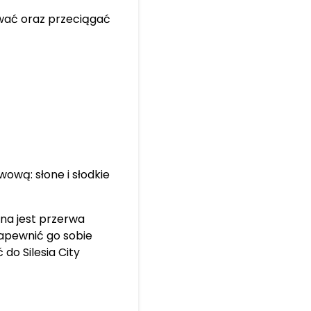
wać oraz przeciągać
ową: słone i słodkie
ana jest przerwa
apewnić go sobie
o Silesia City