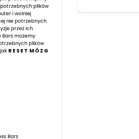
epotrzebnych plików
ter i wolniej
cej nie potrzebnych
yzje przez ich
ę Bars możemy
potrzebnych plików
 jak
R E S E T M Ó Z G
ess Bars