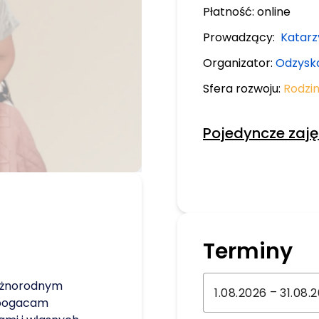
Płatność:
online
Prowadzący:
Katarz
Organizator:
Odzyska
Sfera rozwoju:
Rodzi
Pojedyncze zaję
Terminy
różnorodnym
–
zbogacam