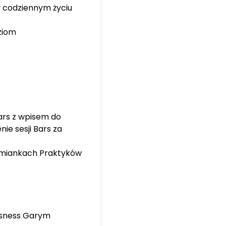
 codziennym życiu
ziom
ars z wpisem do
ie sesji Bars za
ymiankach Praktyków
usness Garym