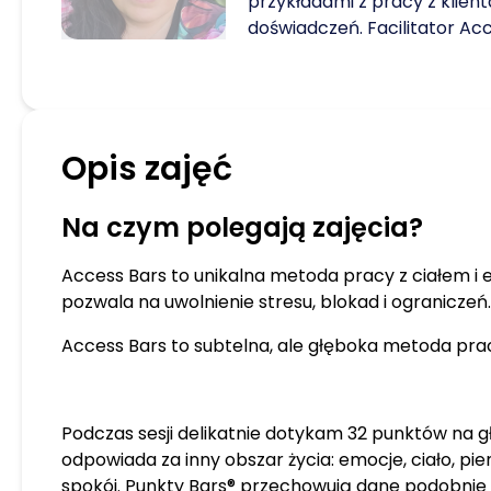
przykładami z pracy z klient
doświadczeń. Facilitator Ac
Praktyk Access Bars od 202
Trener i coach od 2021r w K
Latynoska dusza i hiszpańs
Opis zajęć
Na czym polegają zajęcia?
Access Bars to unikalna metoda pracy z ciałem i e
pozwala na uwolnienie stresu, blokad i ograniczeń.
Access Bars to subtelna, ale głęboka metoda pra
Podczas sesji delikatnie dotykam 32 punktów na g
odpowiada za inny obszar życia: emocje, ciało, pie
spokój. Punkty Bars® przechowują dane podobnie