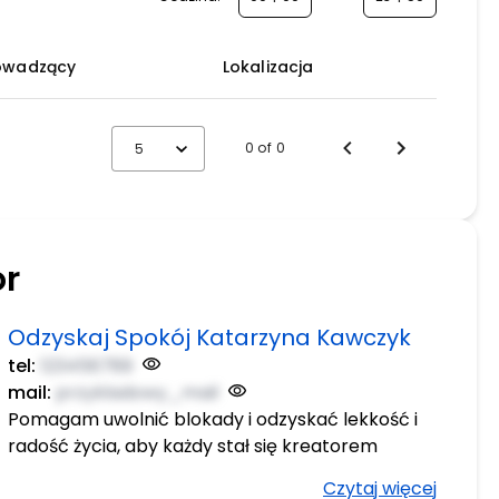
owadzący
Lokalizacja
0 of 0
5
or
Odzyskaj Spokój Katarzyna Kawczyk
tel:
123456789
mail:
przykladowy_mail
Pomagam uwolnić blokady i odzyskać lekkość i
radość życia, aby każdy stał się kreatorem
swojego życia.
Czytaj więcej