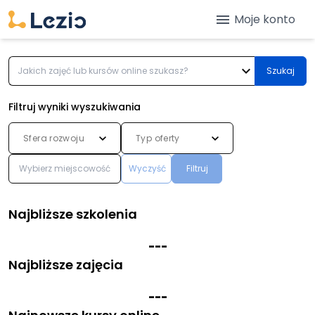
menu
Moje konto
expand_more
Szukaj
Filtruj wyniki wyszukiwania
Sfera rozwoju
Typ oferty
Wyczyść
Filtruj
Najbliższe szkolenia
-
-
-
Najbliższe zajęcia
-
-
-