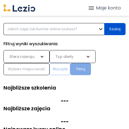
menu
Moje konto
expand_more
Szukaj
Filtruj wyniki wyszukiwania
Sfera rozwoju
Typ oferty
Wyczyść
Filtruj
Najbliższe szkolenia
-
-
-
Najbliższe zajęcia
-
-
-