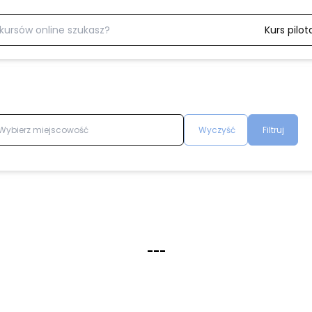
Kurs pilot
Wyczyść
Filtruj
-
-
-