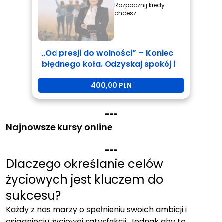
Rozpocznij kiedy
chcesz
„Od presji do wolności” – Koniec
błędnego koła. Odzyskaj spokój i
kontrolę w życiu po 50-tce
400,00 PLN
-
-
-
Najnowsze kursy online
-
-
-
Dlaczego określanie celów
życiowych jest kluczem do
sukcesu?
Każdy z nas marzy o spełnieniu swoich ambicji i
osiągnięciu życiowej satysfakcji. Jednak aby to