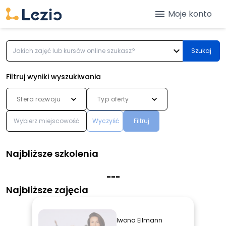
menu
Moje konto
expand_more
Szukaj
Filtruj wyniki wyszukiwania
Sfera rozwoju
Typ oferty
Wyczyść
Filtruj
Najbliższe szkolenia
-
-
-
Najbliższe zajęcia
Iwona Ellmann