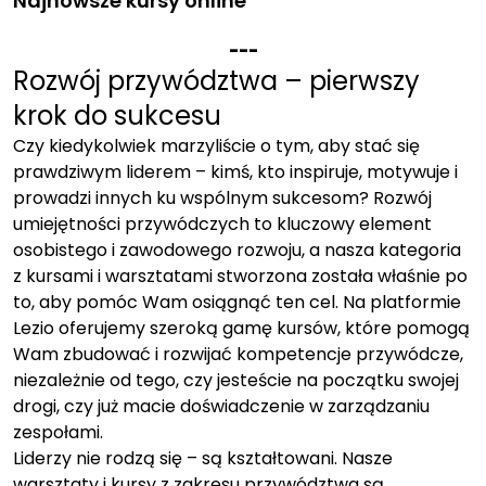
Najnowsze kursy online
-
-
-
Rozwój przywództwa – pierwszy
krok do sukcesu
Czy kiedykolwiek marzyliście o tym, aby stać się
prawdziwym liderem – kimś, kto inspiruje, motywuje i
prowadzi innych ku wspólnym sukcesom? Rozwój
umiejętności przywódczych to kluczowy element
osobistego i zawodowego rozwoju, a nasza kategoria
z kursami i warsztatami stworzona została właśnie po
to, aby pomóc Wam osiągnąć ten cel. Na platformie
Lezio oferujemy szeroką gamę kursów, które pomogą
Wam zbudować i rozwijać kompetencje przywódcze,
niezależnie od tego, czy jesteście na początku swojej
drogi, czy już macie doświadczenie w zarządzaniu
zespołami.
Liderzy nie rodzą się – są kształtowani. Nasze
warsztaty i kursy z zakresu przywództwa są