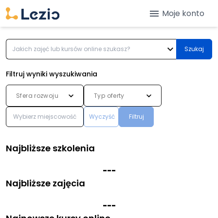
menu
Moje konto
expand_more
Szukaj
Filtruj wyniki wyszukiwania
Sfera rozwoju
Typ oferty
Wyczyść
Filtruj
Najbliższe szkolenia
-
-
-
Najbliższe zajęcia
-
-
-