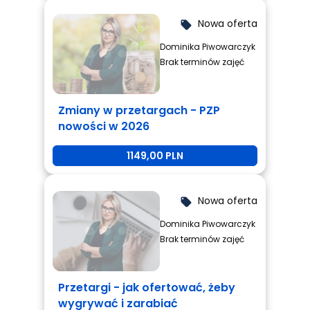
Nowa oferta
local_offer
Dominika Piwowarczyk
Brak terminów zajęć
Zmiany w przetargach - PZP
nowości w 2026
1149,00 PLN
Nowa oferta
local_offer
Dominika Piwowarczyk
Brak terminów zajęć
Przetargi - jak ofertować, żeby
wygrywać i zarabiać