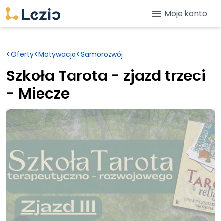
menu
Moje konto
<
<
<
Oferty
Motywacja
Samorozwój
Szkoła Tarota - zjazd trzeci
- Miecze