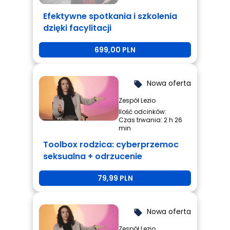
Efektywne spotkania i szkolenia
dzięki facylitacji
699,00 PLN
Nowa oferta
local_offer
Zespół Lezio
Ilość odcinków:
Czas trwania: 2 h 26
min
Toolbox rodzica: cyberprzemoc
seksualna + odrzucenie
rówieśnicze + przemoc
79,99 PLN
rówieśnicza
Nowa oferta
local_offer
Zespół Lezio