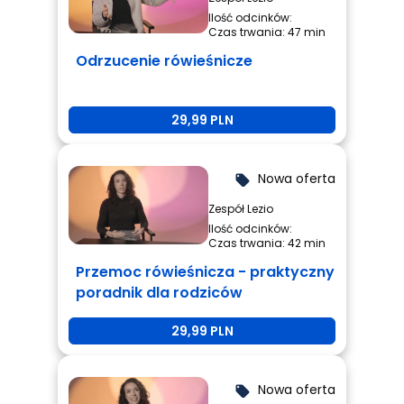
Ilość odcinków:
Czas trwania: 47 min
Odrzucenie rówieśnicze
29,99 PLN
Nowa oferta
local_offer
Zespół Lezio
Ilość odcinków:
Czas trwania: 42 min
Przemoc rówieśnicza - praktyczny
poradnik dla rodziców
29,99 PLN
Nowa oferta
local_offer