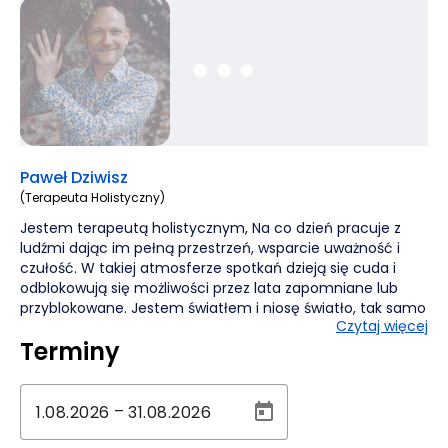
Paweł Dziwisz
(Terapeuta Holistyczny)
Jestem terapeutą holistycznym, Na co dzień pracuje z
ludźmi dając im pełną przestrzeń, wsparcie uważność i
czułość. W takiej atmosferze spotkań dzieją się cuda i
odblokowują się możliwości przez lata zapomniane lub
przyblokowane. Jestem światłem i niosę światło, tak samo
Czytaj więcej
jak i Ty. Jestem tu po to aby przypomnieć Tobie kim tak
Terminy
naprawdę jesteś i abyś mógł to przyjąć. Bazuję w dużej
mierze na pracy intuicyjnej, oraz pracy z polami
morfogenetycznymi i technikami kwantowymi. Moja
praca opiera się głównie na prowadzeniu procesu, który
–
często zaczyna się już od paru wstępnych słów. Procesem