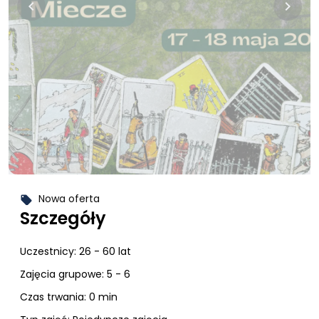
keyboard_arrow_left
keyboard_arrow_right
Nowa oferta
local_offer
Szczegóły
Uczestnicy:
26 - 60 lat
Zajęcia grupowe: 5 - 6
Czas trwania: 0 min