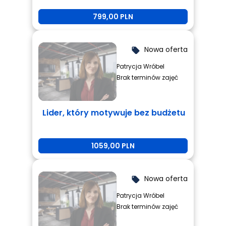
799,00 PLN
Nowa oferta
local_offer
Patrycja Wróbel
Brak terminów zajęć
Lider, który motywuje bez budżetu
1059,00 PLN
Nowa oferta
local_offer
Patrycja Wróbel
Brak terminów zajęć