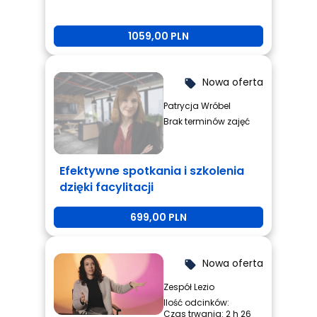
1059,00 PLN
Nowa oferta
local_offer
Patrycja Wróbel
Brak terminów zajęć
Efektywne spotkania i szkolenia
dzięki facylitacji
699,00 PLN
Nowa oferta
local_offer
Zespół Lezio
Ilość odcinków:
Czas trwania: 2 h 26