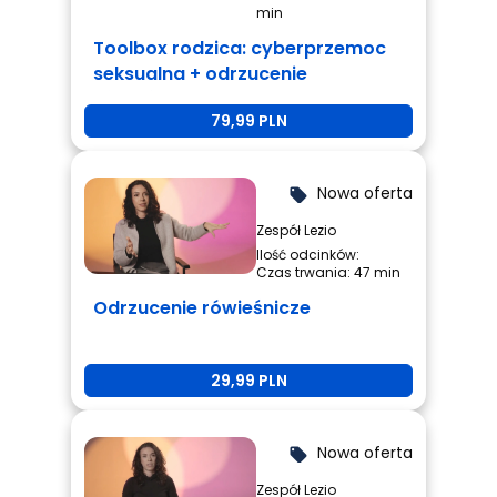
min
Toolbox rodzica: cyberprzemoc
seksualna + odrzucenie
rówieśnicze + przemoc
79,99 PLN
rówieśnicza
Nowa oferta
local_offer
Zespół Lezio
Ilość odcinków:
Czas trwania: 47 min
Odrzucenie rówieśnicze
29,99 PLN
Nowa oferta
local_offer
Zespół Lezio