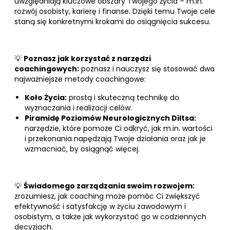
uwzględniają kluczowe obszary Twojego życia – m.in.
rozwój osobisty, karierę i finanse. Dzięki temu Twoje cele
staną się konkretnymi krokami do osiągnięcia sukcesu.
💡
Poznasz jak korzystać z narzędzi
coachingowych:
poznasz i nauczysz się stosować dwa
najważniejsze metody coachingowe:
Koło Życia:
prostą i skuteczną technikę do
wyznaczania i realizacji celów.
Piramidę Poziomów Neurologicznych Diltsa:
narzędzie, które pomoże Ci odkryć, jak m.in. wartości
i przekonania napędzają Twoje działania oraz jak je
wzmacniać, by osiągnąć więcej.
💡
Świadomego zarządzania swoim rozwojem:
zrozumiesz, jak coaching może pomóc Ci zwiększyć
efektywność i satysfakcję w życiu zawodowym i
osobistym, a także jak wykorzystać go w codziennych
decyzjach.