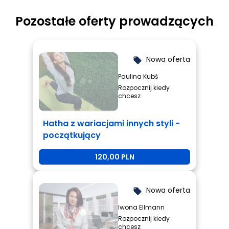
Pozostałe oferty prowadzących
Nowa oferta
local_offer
Paulina Kubś
Rozpocznij kiedy
chcesz
Hatha z wariacjami innych styli -
początkujący
120,00 PLN
Nowa oferta
local_offer
Iwona Ellmann
Rozpocznij kiedy
chcesz