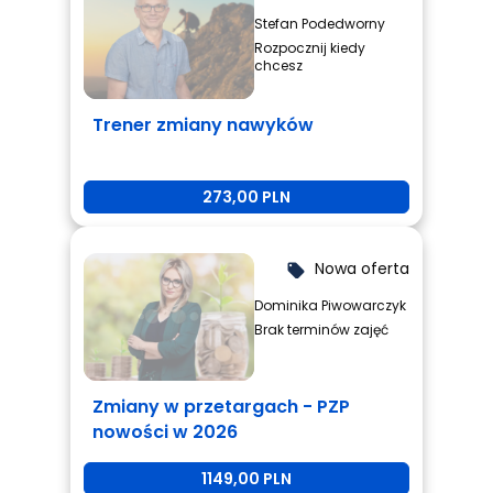
Stefan Podedworny
Rozpocznij kiedy
chcesz
Trener zmiany nawyków
273,00 PLN
Nowa oferta
local_offer
Dominika Piwowarczyk
Brak terminów zajęć
Zmiany w przetargach - PZP
nowości w 2026
1149,00 PLN