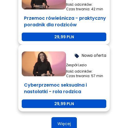
Ilość odcinków:
Czas trwania: 42 min
Przemoc rówieśnicza - praktyczny
poradnik dla rodziców
29,99 PLN
Nowa oferta
local_offer
Zespół Lezio
Ilość odcinków:
Czas trwania: 57 min
Cyberprzemoc seksualna i
nastolatki - rola rodzica
29,99 PLN
Więcej