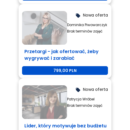
Nowa oferta
local_offer
Dominika Piwowarczyk
Brak terminów zajęć
Przetargi - jak ofertować, żeby
wygrywać i zarabiać
799,00 PLN
Nowa oferta
local_offer
Patrycja Wróbel
Brak terminów zajęć
Lider, który motywuje bez budżetu