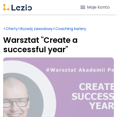
menu
Moje konto
<
<
<
Oferty
Rozwój zawodowy
Coaching kariery
Warsztat "Create a
successful year"