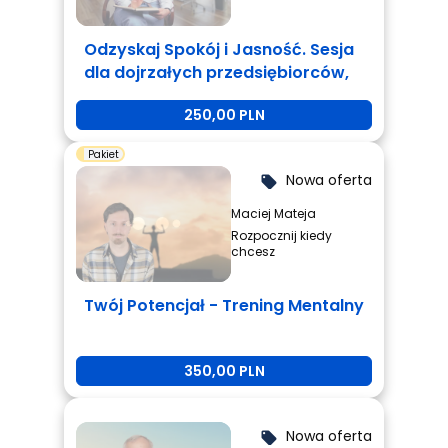
Odzyskaj Spokój i Jasność. Sesja
dla dojrzałych przedsiębiorców,
którzy są zmęczeni i potrzebują
250,00 PLN
zmiany.
Pakiet
Nowa oferta
local_offer
Maciej Mateja
Rozpocznij kiedy
chcesz
Twój Potencjał - Trening Mentalny
350,00 PLN
Nowa oferta
local_offer