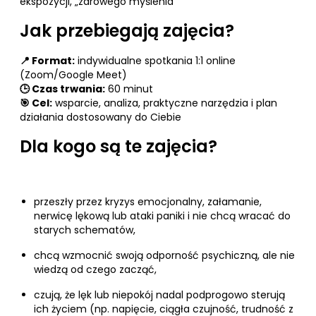
ekspozycji, „zdrowego myślenia”
Jak przebiegają zajęcia?
📍 Format:
indywidualne spotkania 1:1 online
(Zoom/Google Meet)
🕒 Czas trwania:
60 minut
🎯 Cel:
wsparcie, analiza, praktyczne narzędzia i plan
działania dostosowany do Ciebie
Dla kogo są te zajęcia?
przeszły przez kryzys emocjonalny, załamanie,
nerwicę lękową lub ataki paniki i nie chcą wracać do
starych schematów,
chcą wzmocnić swoją odporność psychiczną, ale nie
wiedzą od czego zacząć,
czują, że lęk lub niepokój nadal podprogowo sterują
ich życiem (np. napięcie, ciągła czujność, trudność z