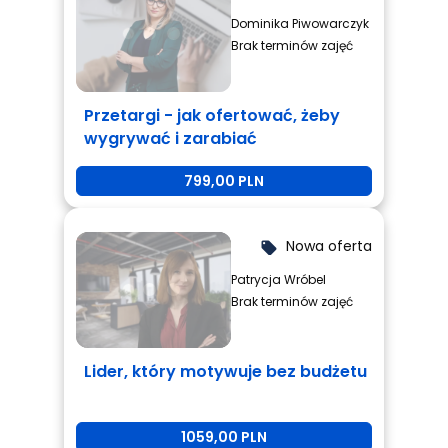
Dominika Piwowarczyk
Brak terminów zajęć
Przetargi - jak ofertować, żeby
wygrywać i zarabiać
799,00 PLN
Nowa oferta
local_offer
Patrycja Wróbel
Brak terminów zajęć
Lider, który motywuje bez budżetu
1059,00 PLN