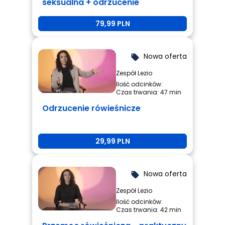
seksualna + odrzucenie
rówieśnicze + przemoc
79,99 PLN
rówieśnicza
Nowa oferta
local_offer
Zespół Lezio
Ilość odcinków:
Czas trwania: 47 min
Odrzucenie rówieśnicze
29,99 PLN
Nowa oferta
local_offer
Zespół Lezio
Ilość odcinków:
Czas trwania: 42 min