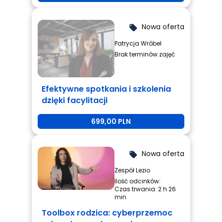
Nowa oferta
local_offer
Patrycja Wróbel
Brak terminów zajęć
Efektywne spotkania i szkolenia
dzięki facylitacji
699,00 PLN
Nowa oferta
local_offer
Zespół Lezio
Ilość odcinków:
Czas trwania: 2 h 26
min
Toolbox rodzica: cyberprzemoc