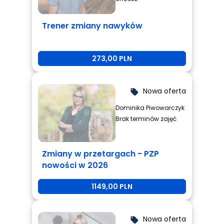
Trener zmiany nawyków
273,00 PLN
Nowa oferta
local_offer
Dominika Piwowarczyk
Brak terminów zajęć
Zmiany w przetargach - PZP
nowości w 2026
1149,00 PLN
Nowa oferta
local_offer