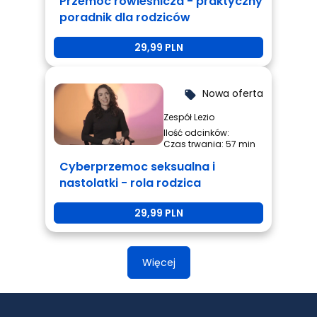
Przemoc rówieśnicza - praktyczny
poradnik dla rodziców
29,99 PLN
Nowa oferta
local_offer
Zespół Lezio
Ilość odcinków:
Czas trwania: 57 min
Cyberprzemoc seksualna i
nastolatki - rola rodzica
29,99 PLN
Więcej