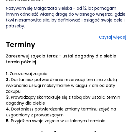
Nazywam się Małgorzata Sielska - od 12 lat pomagam
innym odnaleźć własną drogę do własnego wnętrza, gdzie
tkwi niesamowita siła, by definiować i osiągać swoje cele i
potrzeby.
Czytaj więcej
Jestem psychologiem, certyfikowanym coachem (ICI) i
Terminy
Practitioner NLP. Ponadto jestem rownież terapeutką
terapii skoncentrowanej na rozwiązaniach w procesie
certyfikacji.
Zarezerwuj zajęcia teraz - ustal dogodny dla siebie
termin później
Mam za sobą zrealizowanych ponad 500 godzin spotkań
grupowych i ok 700 godzin spotkań indywidulanych z
1.
Zarezerwuj zajęcia
zakresu life coachingu, job coachingu. Pracowałam z
2.
Dostaniesz potwierdzenie rezerwacji terminu z datą
osobami indywidualnymi i z organizacjami
wykonania usługi maksymalnie w ciągu 7 dni od daty
pozarządowymi, ale także z jednostkami samorządu
zakupu
terytorialnego oraz innymi instytucjami, a także z
3.
Prowadzący skontaktuje się z tobą aby ustalić termin
przedsiębiorstwami społecznymi.
dogodny dla ciebie
4.
Dostaniesz potwierdzenie zmiany terminu zajęć na
Podczas naszych spotkań wspólnie wypracowywaliśmy
uzgodniony z prowadzącym
satysfakcjonujące rozwiązania. Ponadto byłam
5.
Przyjdź na swoje zajęcia w ustalonym terminie
zewnętrznym ekspertem w dziedzinie Lean StartUp oraz