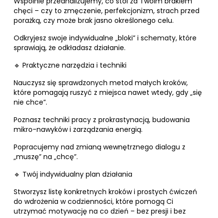
Wspólnie przeanalizujemy, co stoi za Twoim brakiem
chęci – czy to zmęczenie, perfekcjonizm, strach przed
porażką, czy może brak jasno określonego celu.
Odkryjesz swoje indywidualne „bloki” i schematy, które
sprawiają, że odkładasz działanie.
🔹 Praktyczne narzędzia i techniki
Nauczysz się sprawdzonych metod małych kroków,
które pomagają ruszyć z miejsca nawet wtedy, gdy „się
nie chce”.
Poznasz techniki pracy z prokrastynacją, budowania
mikro-nawyków i zarządzania energią.
Popracujemy nad zmianą wewnętrznego dialogu z
„muszę” na „chcę”.
🔹 Twój indywidualny plan działania
Stworzysz listę konkretnych kroków i prostych ćwiczeń
do wdrożenia w codzienności, które pomogą Ci
utrzymać motywację na co dzień – bez presji i bez