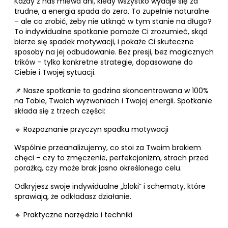
Każdy z nas miewa dni, kiedy wszystko wydaje się za
trudne, a energia spada do zera. To zupełnie naturalne
– ale co zrobić, żeby nie utknąć w tym stanie na długo?
To indywidualne spotkanie pomoże Ci zrozumieć, skąd
bierze się spadek motywacji, i pokaże Ci skuteczne
sposoby na jej odbudowanie. Bez presji, bez magicznych
trików – tylko konkretne strategie, dopasowane do
Ciebie i Twojej sytuacji.
📌 Nasze spotkanie to godzina skoncentrowana w 100%
na Tobie, Twoich wyzwaniach i Twojej energii. Spotkanie
składa się z trzech części:
🔹 Rozpoznanie przyczyn spadku motywacji
Wspólnie przeanalizujemy, co stoi za Twoim brakiem
chęci – czy to zmęczenie, perfekcjonizm, strach przed
porażką, czy może brak jasno określonego celu.
Odkryjesz swoje indywidualne „bloki” i schematy, które
sprawiają, że odkładasz działanie.
🔹 Praktyczne narzędzia i techniki