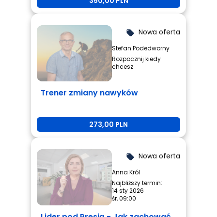
350,00 PLN
Nowa oferta
local_offer
Stefan Podedworny
Rozpocznij kiedy
chcesz
Trener zmiany nawyków
273,00 PLN
Nowa oferta
local_offer
Anna Król
Najbliższy termin:
14 sty 2026
śr, 09:00
Lider pod Presją - Jak zachować