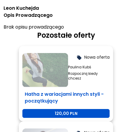
Leon Kuchejda
Opis Prowadzącego
Brak opisu prowadzącego
Pozostałe oferty
Nowa oferta
local_offer
Paulina Kubś
Rozpocznij kiedy
chcesz
Hatha z wariacjami innych styli -
początkujący
120,00 PLN