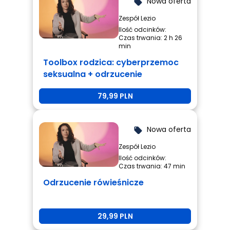
Nowa oferta
local_offer
Zespół Lezio
Ilość odcinków:
Czas trwania: 2 h 26
min
Toolbox rodzica: cyberprzemoc
seksualna + odrzucenie
rówieśnicze + przemoc
79,99 PLN
rówieśnicza
Nowa oferta
local_offer
Zespół Lezio
Ilość odcinków:
Czas trwania: 47 min
Odrzucenie rówieśnicze
29,99 PLN