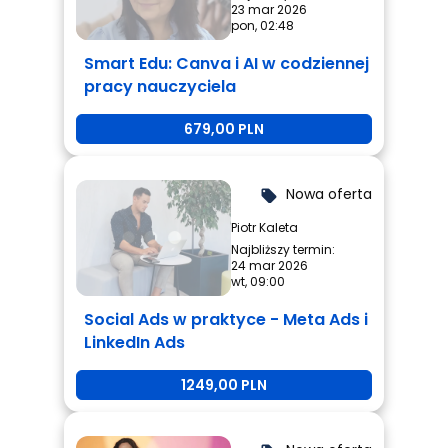
23 mar 2026
pon, 02:48
Smart Edu: Canva i AI w codziennej
pracy nauczyciela
679,00 PLN
Nowa oferta
local_offer
Piotr Kaleta
Najbliższy termin:
24 mar 2026
wt, 09:00
Social Ads w praktyce - Meta Ads i
LinkedIn Ads
1249,00 PLN