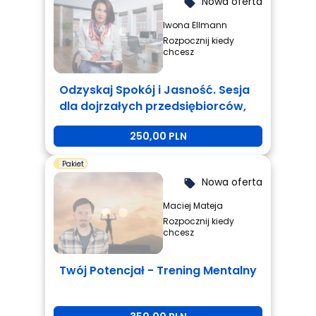
Nowa oferta
local_offer
Iwona Ellmann
Rozpocznij kiedy
chcesz
Odzyskaj Spokój i Jasność. Sesja
dla dojrzałych przedsiębiorców,
którzy są zmęczeni i potrzebują
250,00 PLN
zmiany.
Pakiet
Nowa oferta
local_offer
Maciej Mateja
Rozpocznij kiedy
chcesz
Twój Potencjał - Trening Mentalny