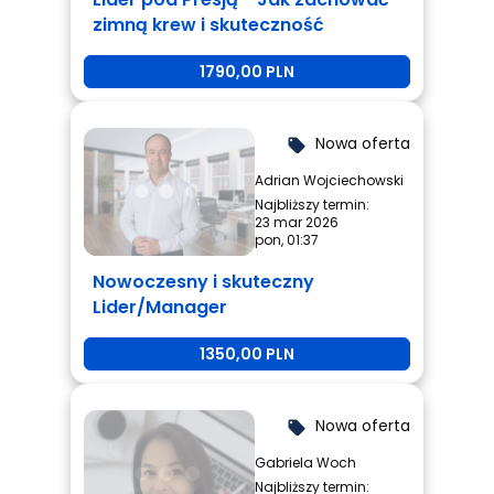
zimną krew i skuteczność
1790,00 PLN
Nowa oferta
local_offer
Adrian Wojciechowski
Najbliższy termin:
23 mar 2026
pon, 01:37
Nowoczesny i skuteczny
Lider/Manager
1350,00 PLN
Nowa oferta
local_offer
Gabriela Woch
Najbliższy termin: