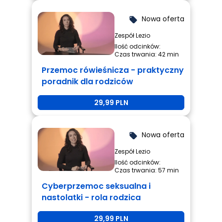
Nowa oferta
local_offer
Zespół Lezio
Ilość odcinków:
Czas trwania: 42 min
Przemoc rówieśnicza - praktyczny
poradnik dla rodziców
29,99 PLN
Nowa oferta
local_offer
Zespół Lezio
Ilość odcinków:
Czas trwania: 57 min
Cyberprzemoc seksualna i
nastolatki - rola rodzica
29,99 PLN