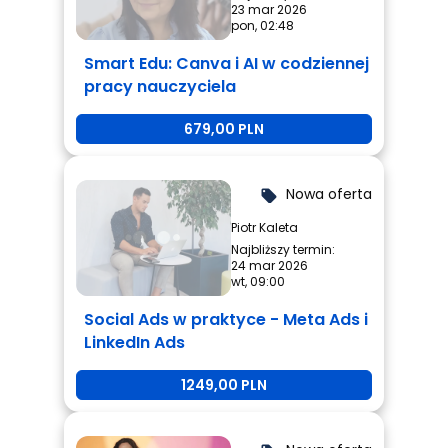
23 mar 2026
pon, 02:48
Smart Edu: Canva i AI w codziennej
pracy nauczyciela
679,00 PLN
Nowa oferta
local_offer
Piotr Kaleta
Najbliższy termin:
24 mar 2026
wt, 09:00
Social Ads w praktyce - Meta Ads i
LinkedIn Ads
1249,00 PLN