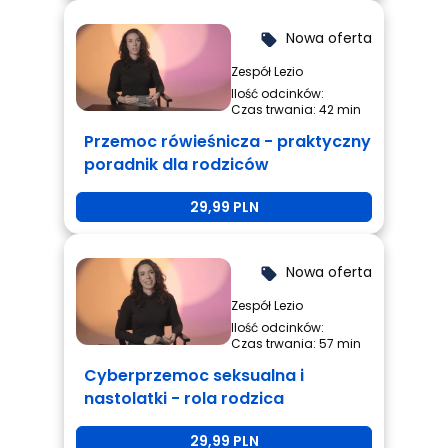
Nowa oferta
local_offer
Zespół Lezio
Ilość odcinków:
Czas trwania: 42 min
Przemoc rówieśnicza - praktyczny
poradnik dla rodziców
29,99 PLN
Nowa oferta
local_offer
Zespół Lezio
Ilość odcinków:
Czas trwania: 57 min
Cyberprzemoc seksualna i
nastolatki - rola rodzica
29,99 PLN