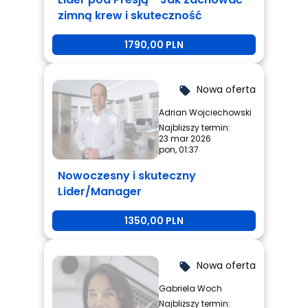
zimną krew i skuteczność
1790,00 PLN
Nowa oferta
local_offer
Adrian Wojciechowski
Najbliższy termin:
23 mar 2026
pon, 01:37
Nowoczesny i skuteczny
Lider/Manager
1350,00 PLN
Nowa oferta
local_offer
Gabriela Woch
Najbliższy termin: