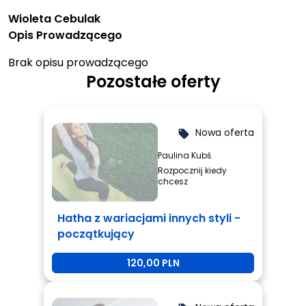
Wioleta Cebulak
Opis Prowadzącego
Brak opisu prowadzącego
Pozostałe oferty
Nowa oferta
local_offer
Paulina Kubś
Rozpocznij kiedy
chcesz
Hatha z wariacjami innych styli -
początkujący
120,00 PLN