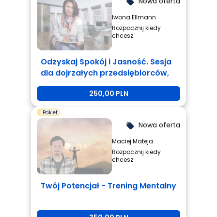
Nowa oferta
local_offer
Iwona Ellmann
Rozpocznij kiedy
chcesz
Odzyskaj Spokój i Jasność. Sesja
dla dojrzałych przedsiębiorców,
którzy są zmęczeni i potrzebują
250,00 PLN
zmiany.
Pakiet
Nowa oferta
local_offer
Maciej Mateja
Rozpocznij kiedy
chcesz
Twój Potencjał - Trening Mentalny