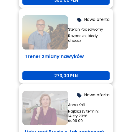
350,00 PLN
Nowa oferta
local_offer
Stefan Podedworny
Rozpocznij kiedy
chcesz
Trener zmiany nawyków
273,00 PLN
Nowa oferta
local_offer
Anna Król
Najbliższy termin:
14 sty 2026
śr, 09:00
Lider pod Presją - Jak zachować