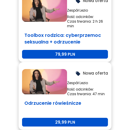
Nowa oferta
local_offer
Zespół Lezio
Ilość odcinków:
Czas trwania: 2 h 26
min
Toolbox rodzica: cyberprzemoc
seksualna + odrzucenie
rówieśnicze + przemoc
79,99 PLN
rówieśnicza
Nowa oferta
local_offer
Zespół Lezio
Ilość odcinków:
Czas trwania: 47 min
Odrzucenie rówieśnicze
29,99 PLN