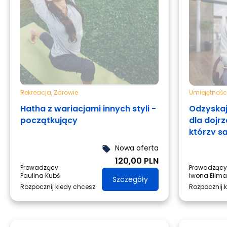
Rekreacja
,
Zdrowie
Umiejętnośc
Hatha z wariacjami innych styli -
Odzyskaj
początkujący
dla dojr
którzy s
zmiany.
Nowa oferta
local_offer
120,00 PLN
Prowadzący:
Prowadzący
Paulina Kubś
Iwona Ellm
Szczegóły
Rozpocznij kiedy chcesz
Rozpocznij 