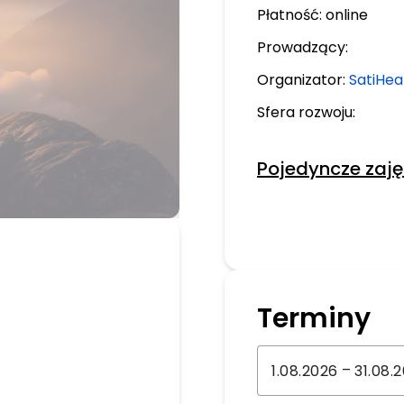
Płatność:
online
Prowadzący:
Organizator:
SatiHe
Sfera rozwoju:
Pojedyncze zaję
Terminy
–