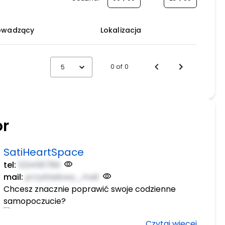
owadzący
Lokalizacja
0 of 0
5
or
SatiHeartSpace
tel:
123456789
mail:
przykladowy_mail
Chcesz znacznie poprawić swoje codzienne
samopoczucie?
Czytaj więcej