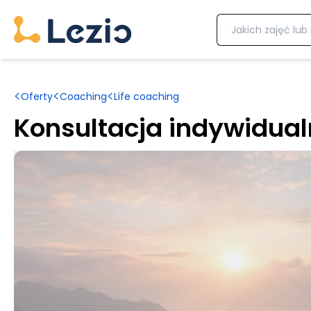
<
<
<
Oferty
Coaching
Life coaching
Konsultacja indywidua