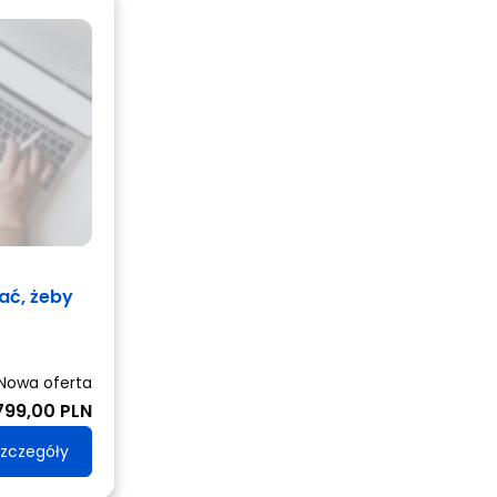
ać, żeby
Nowa oferta
799,00 PLN
zczegóły