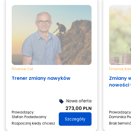
Finanse
,
Cel
Finanse
,
Kar
Trener zmiany nawyków
Zmiany w
nowości
Nowa oferta
local_offer
273,00 PLN
Prowadzący:
Prowadzący
Stefan Podedworny
Dominika P
Szczegóły
Rozpocznij kiedy chcesz
Brak termin