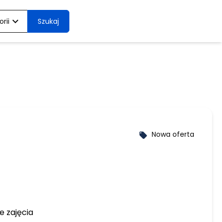
expand_more
rii
Szukaj
Nowa oferta
local_offer
e zajęcia