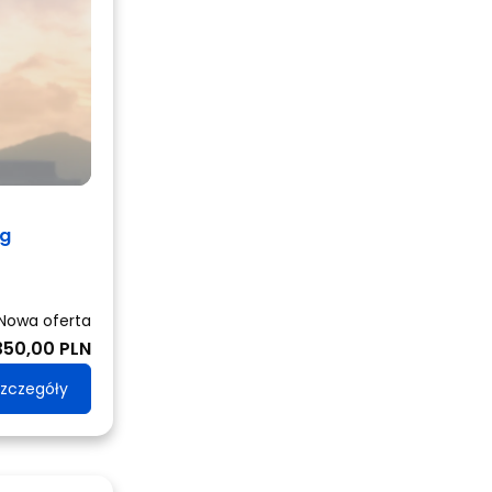
ng
Nowa oferta
350,00 PLN
zczegóły