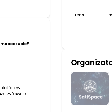
Data
Pr
samopoczucie?
Organizat
o platformy
zszerzyć swoje