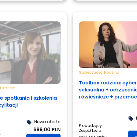
Społeczność
,
Rodzina
Toolbox rodzica: cyb
i
,
Kariera
seksualna + odrzuceni
rówieśnicze + przemoc
e spotkania i szkolenia
rówieśnicza
ylitacji
local_offer
Nowa oferta
local_offer
Prowadzący:
699,00 PLN
Zespół Lezio
: