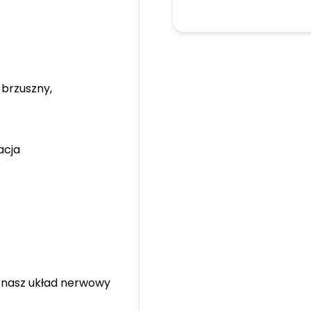
brzuszny,
acja
a nasz układ nerwowy