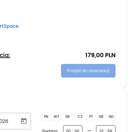
artSpace
cia:
179,00 PLN
Przejdź do rezerwacji
PN
WT
ŚR
CZ
PT
SB
ND
:
—
:
Godzina: