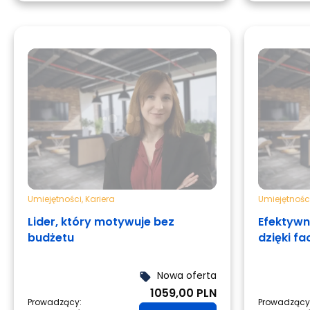
Umiejętności
,
Kariera
Umiejętnośc
Lider, który motywuje bez
Efektywn
budżetu
dzięki fac
Nowa oferta
local_offer
1059,00 PLN
Prowadzący:
Prowadzący