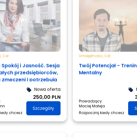
i
,
Cel
Umiejętności
,
Cel
 Spokój i Jasność. Sesja
Twój Potencjał - Treni
załych przedsiębiorców,
Mentalny
ą zmęczeni i potrzebują
Nowa oferta
local_offer
local_offer
250,00 PLN
:
Prowadzący:
ann
Maciej Mateja
Szczegóły
S
kiedy chcesz
Rozpocznij kiedy chcesz