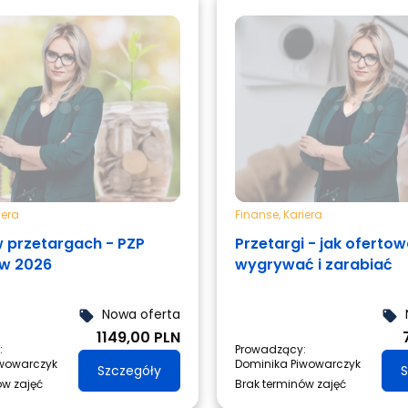
iera
Finanse
,
Kariera
 przetargach - PZP
Przetargi - jak ofertow
 w 2026
wygrywać i zarabiać
Nowa oferta
local_offer
local_offer
1149,00 PLN
:
Prowadzący:
iwowarczyk
Dominika Piwowarczyk
Szczegóły
S
ów zajęć
Brak terminów zajęć