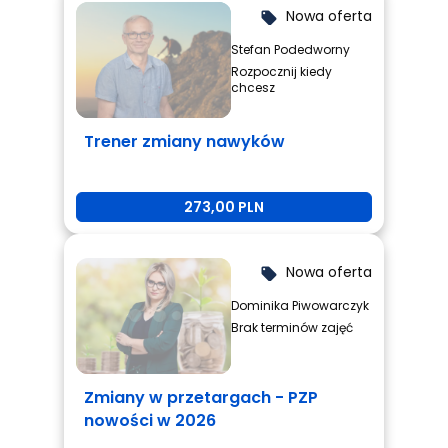
Nowa oferta
local_offer
Stefan Podedworny
Rozpocznij kiedy
chcesz
Trener zmiany nawyków
273,00 PLN
Nowa oferta
local_offer
Dominika Piwowarczyk
Brak terminów zajęć
Zmiany w przetargach - PZP
nowości w 2026