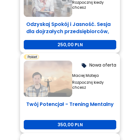
Rozpocznij kiedy
chcesz
Odzyskaj Spokój i Jasność. Sesja
dla dojrzałych przedsiębiorców,
którzy są zmęczeni i potrzebują
250,00 PLN
zmiany.
Pakiet
Nowa oferta
local_offer
Maciej Mateja
Rozpocznij kiedy
chcesz
Twój Potencjał - Trening Mentalny
350,00 PLN