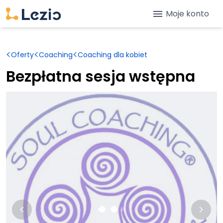
menu
Moje konto
<
<
<
Oferty
Coaching
Coaching dla kobiet
Bezpłatna sesja wstępna
keyboard_arrow_left
keyboard_arrow_right