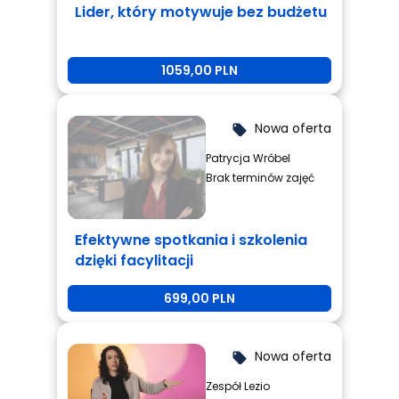
Lider, który motywuje bez budżetu
1059,00 PLN
Nowa oferta
local_offer
Patrycja Wróbel
Brak terminów zajęć
Efektywne spotkania i szkolenia
dzięki facylitacji
699,00 PLN
Nowa oferta
local_offer
Zespół Lezio