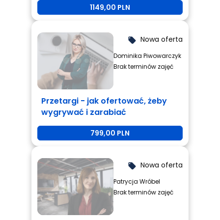
1149,00 PLN
Nowa oferta
local_offer
Dominika Piwowarczyk
Brak terminów zajęć
Przetargi - jak ofertować, żeby
wygrywać i zarabiać
799,00 PLN
Nowa oferta
local_offer
Patrycja Wróbel
Brak terminów zajęć