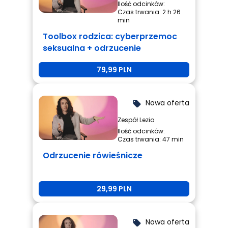
Ilość odcinków:
Czas trwania: 2 h 26
min
Toolbox rodzica: cyberprzemoc
seksualna + odrzucenie
rówieśnicze + przemoc
79,99 PLN
rówieśnicza
Nowa oferta
local_offer
Zespół Lezio
Ilość odcinków:
Czas trwania: 47 min
Odrzucenie rówieśnicze
29,99 PLN
Nowa oferta
local_offer