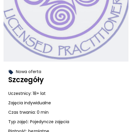
Nowa oferta
local_offer
Szczegóły
Uczestnicy:
18+ lat
Zajęcia indywidualne
Czas trwania: 0 min
Typ zajęć:
Pojedyncze zajęcia
Płatność:
bezpłatne