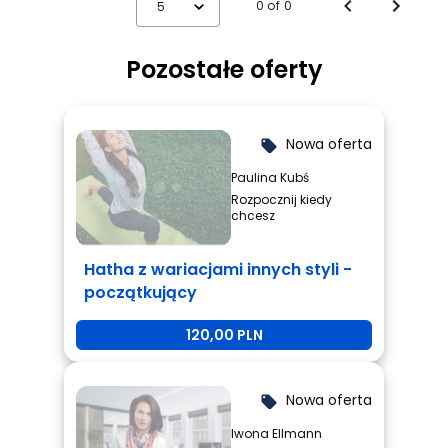
0 of 0
5
Pozostałe oferty
Nowa oferta
local_offer
Paulina Kubś
Rozpocznij kiedy
chcesz
Hatha z wariacjami innych styli -
początkujący
120,00 PLN
Nowa oferta
local_offer
Iwona Ellmann