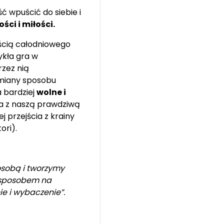
ć wpuścić do siebie i
ści i miłości.
ęścią całodniowego
ykła gra w
zez nią
zmiany sposobu
 bardziej
wolne i
a z naszą prawdziwą
j przejścia z krainy
ori).
osobą i tworzymy
m sposobem na
ie i wybaczenie”.