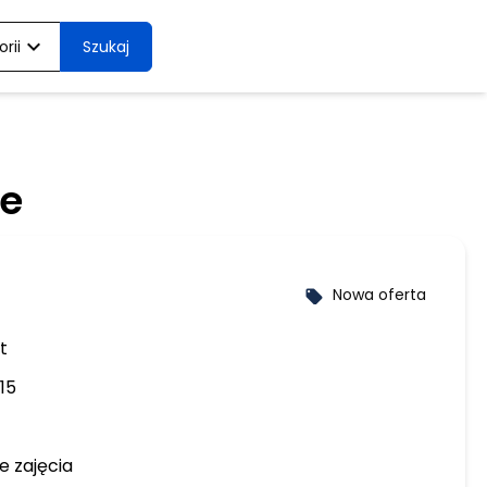
expand_more
rii
Szukaj
ie
Nowa oferta
local_offer
t
15
e zajęcia