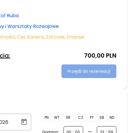
tof Ruba
y i Warsztaty Rozwojowe
ętności
,
Cel
,
Kariera
,
Zdrowie
,
Finanse
cia:
700,00 PLN
Przejdź do rezerwacji
PN
WT
ŚR
CZ
PT
SB
ND
:
—
:
Godzina: