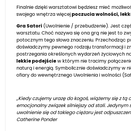
Finalnie dzięki warsztatowi będziesz mieć możliwoś
swojego wnętrza więcej
poczucia wolności, lekko
Gra Satori
(Uwolnienie / przebudzenie). Jest cz
warsztatu. Choć nazywa się ona grą nie jest to zw
potocznym tego słowa znaczeniu. Przechodząc pr
doświadczymy pewnego rodzaju transformacji i 
postrzegania określonych wydarzeń życiowych na
lekkie podejście
w którym nie tracimy połączeni
naturą i energią. Symbolicznie doświadczymy w nie
ofiary do wewnętrznego Uwolnienia i wolności (Sat
„Kiedy czujemy urazę do kogoś, wiążemy się z tą 
emocjonalny związek silniejszy od stali. Jedyny
uwolnienie się od takiego ciężaru jest odpuszczen
Catherine Ponder