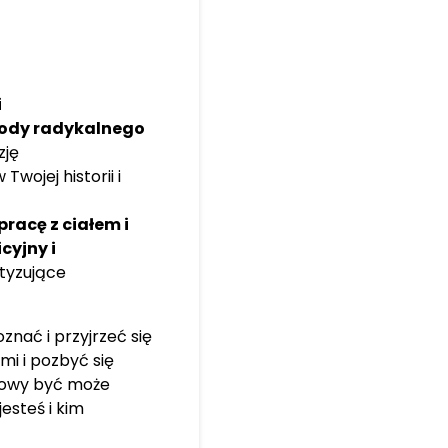
i
ody radykalnego
zję
wojej historii i
 pracę z ciałem i
cyjny i
tyzujące
znać i przyjrzeć się
i i pozbyć się
 nowy być może
esteś i kim