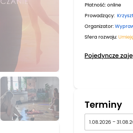
Płatność:
online
Prowadzący:
Krzysz
Organizator:
Wypraw
Sfera rozwoju:
Umiej
Pojedyncze zaję
Terminy
–