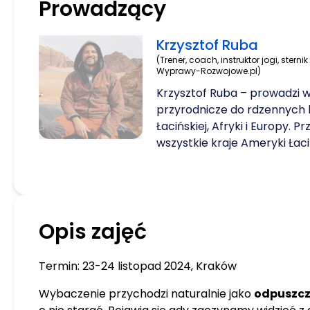
Prowadzący
Krzysztof Ruba
(Trener, coach, instruktor jogi, sterni
Wyprawy-Rozwojowe.pl)
Krzysztof Ruba – prowadzi 
przyrodnicze do rdzennych 
Łacińskiej, Afryki i Europy. P
wszystkie kraje Ameryki Łaciń
bardzo bliska jego sercu. T
autorskich warsztatów na ta
‘Głębokie Poczucie Własnej 
asertywność’. Prowadzi autor
Opis zajęć
z warsztatami oraz współpr
rozwojowe z końmi. Trener (
Szkole Trenerów), coach (po
Termin: 23-24 listopad 2024, Kraków
Psychoedukacji i Rozwoju In
instruktor jogi (rys 200 yoga 
Wybaczenie przychodzi naturalnie jako
odpuszcz
morski, założyciel marki – 