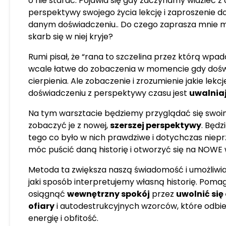
o nie starać. Pojawia się gdy zaczynamy widzieć z 
Rozwojowe.pl. Do życia podc
perspektywy swojego życia lekcję i zaproszenie d
autentycznością, odwagą i 
danym doświadczeniu.. Do czego zaprasza mnie mo
Uwielbia spełniać swoje mar
skarb się w niej kryje?
Rumi pisał, że “rana to szczelina przez którą wpada 
wcale łatwe do zobaczenia w momencie gdy do
cierpienia. Ale zobaczenie i zrozumienie jakie lek
doświadczeniu z perspektywy czasu jest
uwalnia
Na tym warsztacie będziemy przyglądać się swoi
zobaczyć je z nowej,
szerszej perspektywy
. Będz
tego co było w nich prawdziwe i dotychczas nieprz
móc puścić daną historię i otworzyć się na NOWE 
Metoda ta zwiększa naszą świadomość i umożliwi
jaki sposób interpretujemy własną historię. Poma
osiągnąć
wewnętrzny spokój
przez
uwolnić się
ofiary
i autodestrukcyjnych wzorców, które odbie
energię i obfitość.