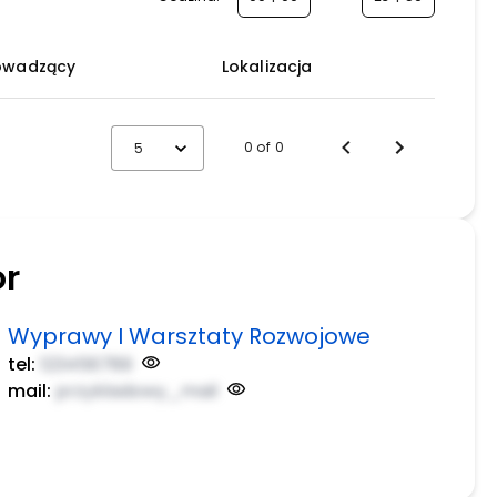
owadzący
Lokalizacja
0 of 0
5
or
Wyprawy I Warsztaty Rozwojowe
tel:
123456789
mail:
przykladowy_mail