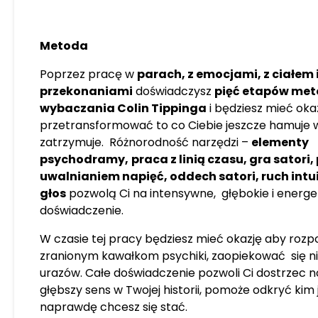
Metoda
Poprzez pracę w
parach, z emocjami, z ciałem 
przekonaniami
doświadczysz
pięć etapów met
wybaczania Colin Tippinga
i będziesz mieć oka
przetransformować to co Ciebie jeszcze hamuje w T
zatrzymuje. Różnorodność narzędzi –
elementy
psychodramy,
praca z linią czasu, gra satori,
uwalnianiem napięć, oddech satori, ruch intui
głos
pozwolą Ci na intensywne, głębokie i energe
doświadczenie.
W czasie tej pracy będziesz mieć okazję aby rozpo
zranionym kawałkom psychiki, zaopiekować się nim
urazów. Całe doświadczenie pozwoli Ci dostrzec
głębszy sens w Twojej historii, pomoże odkryć kim j
naprawdę chcesz się stać.