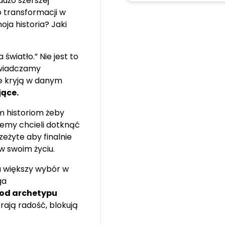
dużo szerszej
hodzi z
o transformacji w
kreatywnością.
ja historia? Jaki
zenia.
światło.” Nie jest to
świadczamy
cje kryją w danym
jące.
m historiom żeby
iemy chcieli dotknąć
eżyte aby finalnie
w swoim życiu.
a większy wybór w
ga
 od archetypu
rają radość, blokują