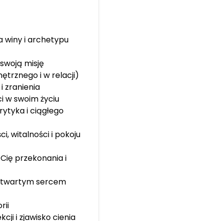
a winy i archetypu
 swoją misję
trznego i w relacji)
i zranienia
i w swoim życiu
rytyka i ciągłego
i, witalności i pokoju
Cię przekonania i
ej otwartym sercem
rii
ji i zjawisko cienia