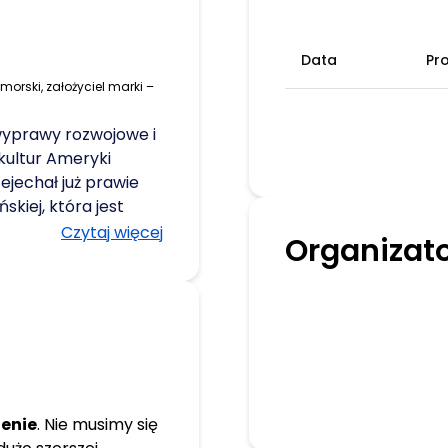
Data
Pr
k morski, założyciel marki –
wyprawy rozwojowe i
kultur Ameryki
rzejechał już prawie
skiej, która jest
wórca i współtwórca
Czytaj więcej
Organizat
kie tematy jak
Wartości’, ‘Głęboka
skie rejsy żeglarskie
owadzi warsztaty
po Holistycznej
 Instytut
tegralnego),
alliance), sternik
enie
. Nie musimy się
Wyprawy-