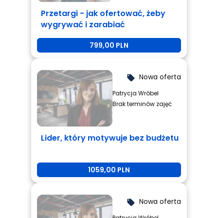
Przetargi - jak ofertować, żeby
wygrywać i zarabiać
799,00 PLN
Nowa oferta
local_offer
Patrycja Wróbel
Brak terminów zajęć
Lider, który motywuje bez budżetu
1059,00 PLN
Nowa oferta
local_offer
Patrycja Wróbel