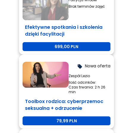
Brak terminów zajęć
Efektywne spotkania i szkolenia
dzięki facylitacji
699,00 PLN
Nowa oferta
local_offer
Zespół Lezio
Ilość odcinków:
Czas trwania: 2 h 26
min
Toolbox rodzica: cyberprzemoc
seksualna + odrzucenie
rówieśnicze + przemoc
79,99 PLN
rówieśnicza