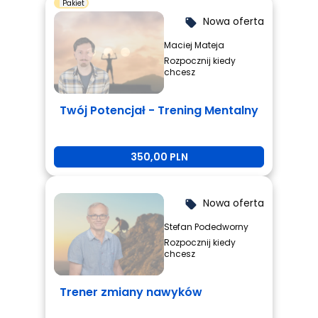
Pakiet
Nowa oferta
local_offer
Maciej Mateja
Rozpocznij kiedy
chcesz
Twój Potencjał - Trening Mentalny
350,00 PLN
Nowa oferta
local_offer
Stefan Podedworny
Rozpocznij kiedy
chcesz
Trener zmiany nawyków