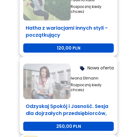
Rozpocznij kiedy
chcesz
Hatha z wariacjami innych styli -
początkujący
120,00 PLN
Nowa oferta
local_offer
Iwona Ellmann
Rozpocznij kiedy
chcesz
Odzyskaj Spokój i Jasność. Sesja
dla dojrzałych przedsiębiorców,
którzy są zmęczeni i potrzebują
250,00 PLN
zmiany.