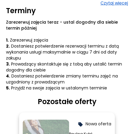
Czytaj więcej
Jako trenerka mentalna i edukatorka tworzę przestrzenie,
Terminy
w których można się zatrzymać, złapać głębszy oddech i
na nowo zobaczyć, czego naprawdę chcesz – i co Cię do
tego zbliża.
Zarezerwuj zajęcia teraz - ustal dogodny dla siebie
termin później
Na co dzień pracuję z osobami, które chcą żyć bardziej
świadomie, działać z lekkością i budować życie, które
1.
Zarezerwuj zajęcia
naprawdę jest ich. Pomagam złapać balans, odzyskać
2.
Dostaniesz potwierdzenie rezerwacji terminu z datą
kierunek i znów zaufać sobie
wykonania usługi maksymalnie w ciągu 7 dni od daty
zakupu
Pracuje w myśl słów Walta Disneya "
Jeśli potrafisz o
3.
Prowadzący skontaktuje się z tobą aby ustalić termin
czymś marzyć, potrafisz także tego dokonać".
dogodny dla ciebie
A Ty o czym marzysz?
4.
Dostaniesz potwierdzenie zmiany terminu zajęć na
uzgodniony z prowadzącym
5.
Przyjdź na swoje zajęcia w ustalonym terminie
Pozostałe oferty
Nowa oferta
local_offer
Paulina Kubś