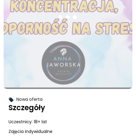
Nowa oferta
local_offer
Szczegóły
Uczestnicy:
18+ lat
Zajęcia indywidualne