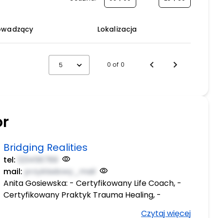
owadzący
Lokalizacja
0 of 0
5
or
Bridging Realities
tel:
123456789
mail:
przykladowy_mail
Anita Gosiewska: - Certyfikowany Life Coach, -
Certyfikowany Praktyk Trauma Healing, -
Praktyk Access Bars Consciousness®, -
Czytaj więcej