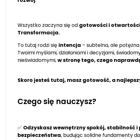
rozwój
.
transformacyjnej podróży w 
odkryć spokój, który jest T
stanem. By żyć pełnią życia, 
Wszystko zaczyna się od
gotowości i otwartośc
Zajrzyj na moją stronę po wi
Transformacja.
refleksje klientów. www.an
Przytulam ciepło, Anita
To tutaj rodzi się
intencja
– subtelna, ale potężna s
Twoimi myślami, działaniami i decyzjami, świadom
nieświadomymi,
w stronę tego, czego naprawd
Skoro jesteś tutaj, masz gotowość, a najleps
Czego się nauczysz?
✅
Odzyskasz wewnętrzny spokój, stabilność i
bezpieczeństwa
, budując solidne fundamenty 