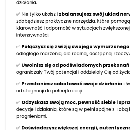
działania.
✅ Nie tylko ukoisz i
zbalansujesz swój układ ne
zdobędziesz praktyczne narzędzia, które pomog
klarowność i odporność w sytuacjach zwiększonej p
intensywności.
✅
Połączysz się z wizją swojego wymarzonego
odległego marzenia, ale realnej, dostępnej rzeczyw
✅
Uwolnisz się od podświadomych przekonań
ograniczały Twój potencjał i oddzielały Cię od życi
✅
Przestaniesz sabotować swoje działania
i ś
od stagnacji do pełnej kreacji.
✅
Odzyskasz swoją moc, pewność siebie i spr
decyzje i działania, które są w pełni spójne z Tobą 
pragnieniami.
✅
Doświadczysz większej energii, autentyczno