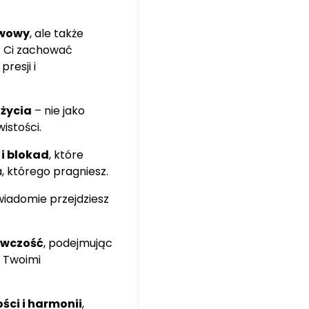
rwowy
, ale także
ą Ci zachować
resji i
 życia
– nie jako
istości.
i blokad
, które
a, którego pragniesz.
wiadomie przejdziesz
awczość
, podejmując
i Twoimi
ści i harmonii
,