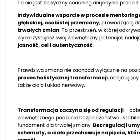
się i powiedziałam ŻYCIU TAK
To nie jest klasyczny coaching ani jedynie praca 
zmieniło. Przeprowadziłam si
Indywidualne wsparcie w procesie mentoring
ukończyłam liczne szkolenia 
głębokiej, osobistej przemiany
, prowadzącej d
kursy, retreaty i odosobnieni
trwałych zmian
. To przestrzeń, w której odkrywas
somatyczne i intensywnej, g
wykorzystujesz swój wewnętrzny potencjał, nadaj
podświadomością. Lata podró
jasność, cel i autentyczność
.
nauki od uznanych na całym ś
mentorów pozwoliły mi zint
dzięki którym zmieniłam swoj
dziele się z Wami dzisiaj. Mo
Prawdziwa zmiana nie zachodzi wyłącznie na pozio
zakorzeniona w regulacji u
proces holistycznej transformacji
, obejmujący 
holistycznej transformacji i u
także ciało i układ nerwowy.
wyjątkowego potencjału któ
każdym z nas. Prowadzę Cię 
nie jest tylko zmianą sposob
Transformacja zaczyna się od regulacji
– odb
pełną integracją na poziomie
wewnętrznego poczucia bezpieczeństwa i stabilno
nerwowego wykorzystując i
fundament dla trwałej zmiany.
Bez regulacji umy
podejście łączące współcze
schematy, a ciało przechowuje napięcia, któr
pradawną mądrością. Zapr