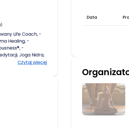
Data
Pr
l)
owany Life Coach, -
ma Healing, -
ousness®, -
dytacji, Joga Nidra,
t Joga. Był taki
Czytaj więcej
 osiągnęłam
Organizat
poracyjny
ukcesu. Jednak
siło mi spełnienia,
ucia WYPALENIA,
m na skraju
o i mój układ
iedy przestałam
 kiedy zatrzymałam