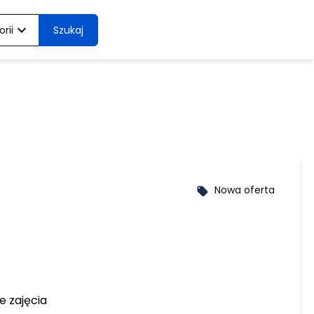
expand_more
rii
Szukaj
Nowa oferta
local_offer
e zajęcia