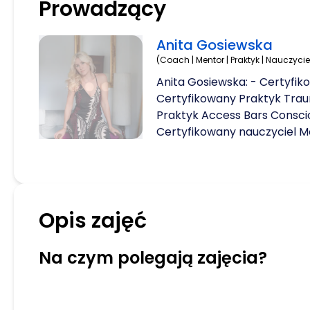
Prowadzący
Anita Gosiewska
(Coach | Mentor | Praktyk | Nauczycie
Anita Gosiewska: - Certyfik
Certyfikowany Praktyk Trau
Praktyk Access Bars Consci
Certyfikowany nauczyciel Me
Hatha Joga, Vinyasa Joga, Ho
moment kiedy myślałam, że
wszystko. Jako prawnik kor
odhaczałam kolejne etapy s
Opis zajęć
pogoń za czymś co nie przyno
doprowadziło mnie do pocz
DEPRESJI i ZAGUBIENIA. Była
Na czym polegają zajęcia?
załamania zdrowia, moje ciał
nerwowy wołały o pomoc. K
gonić za nie swoim życiem,