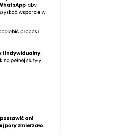
WhatsApp
, aby
 uzyskać wsparcie w
ogłębić proces i
y i indywidualny
.
 najpełnej służyły
 postawić ani
ej pory zmierzało