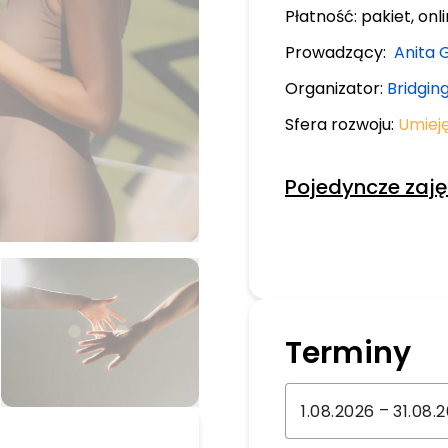
Płatność:
pakiet, onl
Prowadzący:
Anita 
Organizator:
Bridging
Sfera rozwoju:
Umiej
Pojedyncze zaję
Terminy
–