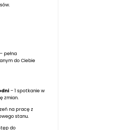
isów.
– pełna
wanym do Ciebie
odni
– 1 spotkanie w
ę zmian.
zeń na pracę z
owego stanu.
tęp do