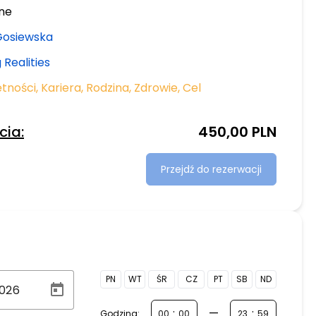
ine
Gosiewska
 Realities
ętności
,
Kariera
,
Rodzina
,
Zdrowie
,
Cel
cia:
450,00 PLN
Przejdź do rezerwacji
PN
WT
ŚR
CZ
PT
SB
ND
:
—
:
Godzina: