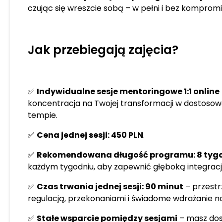
czując się wreszcie sobą – w pełni i bez komprom
Jak przebiegają zajęcia?
✅
Indywidualne sesje mentoringowe 1:1 online
koncentracja na Twojej transformacji w dostoso
tempie.
✅
Cena jednej sesji: 450 PLN
.
✅
Rekomendowana długość programu: 8 tyg
każdym tygodniu, aby zapewnić głęboką integracj
✅
Czas trwania jednej sesji: 90 minut
– przestr
regulacją, przekonaniami i świadome wdrażanie n
✅
Stałe wsparcie pomiędzy sesjami
– masz dos