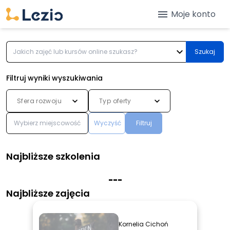
menu
Moje konto
expand_more
Szukaj
Filtruj wyniki wyszukiwania
Sfera rozwoju
Typ oferty
Wyczyść
Filtruj
Najbliższe szkolenia
-
-
-
Najbliższe zajęcia
Kornelia Cichoń