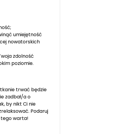
 słowiańskich lalek
 elementy pracy z
 ruch i gimnastykę
warsztaty i programy
ność;
h potrzeb
zwinąć umiejętność
e mną, jeśli chcesz
cej nowatorskich
 swojej przestrzeni i
 Twoja zdolność
okim poziomie.
otkanie trwać będzie
ie zadbał/a o
, by nikt Ci nie
 zrelaksować. Podaruj
 tego warta!