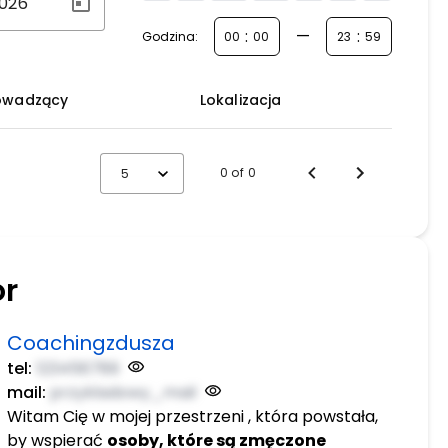
:
—
:
Godzina:
owadzący
Lokalizacja
0 of 0
5
or
Coachingzdusza
tel:
123456789
mail:
przykladowy_mail
Witam Cię w mojej przestrzeni , która powstała,
by wspierać
osoby, które są zmęczone