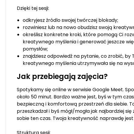
tworzenie kolazy i motanek -
mocy) oraz wykorzystujące
Dzięki tej sesji:
ciałem (rozwój przez taniec,
odkryjesz źródlo swojej twórczej blokady;
słowiańską). Prowadzę też 
rozwiniesz lub na nowo obudzisz swoją kreatyw
dostosowane do specjalnyc
określisz konkretne kroki, które pomogą Ci ro
organizacji. Skontaktuj się z
kreatywnego myślenia i generować jeszcze wię
taki warsztat zorganizować w
pomysłów;
dla swojej grupy.
znajdziesz odpowiedź na pytanie, co zrobić, by
kreatywnego myślenia utrzymywała się na wys
Jak przebiegają zajęcia?
Spotykamy się online w serwisie Google Meet. Sp
około 50 minut. Bardzo ważne jest, byś w tym czas
bezpieczną i komfortową przestrzeń dla siebie. Tak
przeszkadzał i byś mógł/mogła jak najbardziej się
sobie ten czas. Twoja kreatywność naprawdę jest
Struktura sesji: