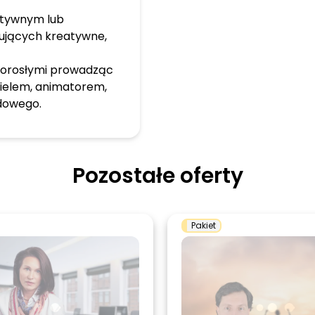
atywnym lub
kzujących kreatywne,
 dorosłymi prowadząc
cielem, animatorem,
dowego.
Pozostałe oferty
Pakiet