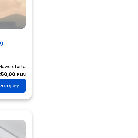
ng
Nowa oferta
350,00 PLN
zczegóły