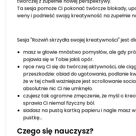
twórczej z zupełnie nowej perspektywy.
korzystaniu z niej w zarządz
Ta sesja pomoże Ci pokonać twórcze blokady, upo
zmienianiu świata; ➡ rodzic
weny i podnieść swoją kreatywność na zupełnie n
z młodzieżą, aby potrafili le
nastgolatkiem i wspierać g
życiowych wyborów; ➡ konsul
Sesja "Rozwiń skrzydła swojej kreatywności" jest dla 
konsultantów Matrycy Losu w
niszy oraz doskonaleniu swo
masz w głowie mnóstwo pomysłów, ale gdy prób
jak najlepiej pomagali swoim
pojawia się w Tobie jakiś opór.
by pomóc Ci działać, tworzyć
ręce rwą Ci się do twórczej aktywności, ale ciąg
twojej autentyczności. Świat
przeszkodzie: obiad do ugotowania, podlanie k
wyjątkowych, świadomych i 
że w tej chwili ważniejsze jest scrollowanie soci
mądrości. Świat potrzebuje 
absolutnie nic Ci nie umknęło.
koniecznie przeczytaj o pr
czujesz tak ogromne zmęczenie, że myśl o kre
siebie, bo zauważenie siebie
sprawia Ci niemal fizyczny ból.
krokiem do tego, by w pełni
siadasz na pustą kartką papieru i nagle masz 
swojego potencjału. W mojej 
pustkę...
też sesje indywidualne i wa
rozwojowe, arteterapeutycz
Czego się nauczysz?