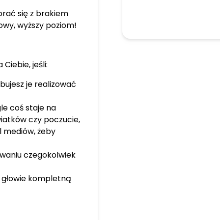
aniu zespołem i
rać się z brakiem
ów i osoby pracujące
owy, wyższy poziom!
piej dogadać sie z
o w dokonywaniu
tantki i
Ciebie, jeśli:
 określaniu swojej
jego warsztatu, by
ujesz je realizować
 klientom. Jestem tu,
 i żyć z miejsca
le coś staje na
 potrzebuje ludzi
wiatków czy poczucie,
ufających swojej
al mediów, żeby
Ciebie! Dlatego
ogramie Zauważ
owaniu czegokolwiek
 jest pierwszym
 rozwinąć skrzydła
w głowie kompletną
ofercie znajdziesz
rsztaty coachingowo-
ne (szczególnie