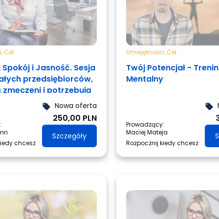
i
,
Cel
Umiejętności
,
Cel
 Spokój i Jasność. Sesja
Twój Potencjał - Treni
załych przedsiębiorców,
Mentalny
ą zmęczeni i potrzebują
Nowa oferta
local_offer
local_offer
250,00 PLN
:
Prowadzący:
ann
Maciej Mateja
Szczegóły
S
kiedy chcesz
Rozpocznij kiedy chcesz