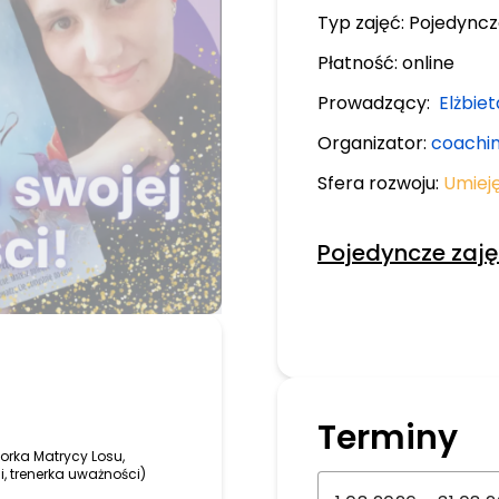
Typ zajęć:
Pojedyncz
Płatność:
online
Prowadzący:
Elżbie
Organizator:
coachi
Sfera rozwoju:
Umiej
Pojedyncze zaję
Terminy
orka Matrycy Losu,
ii, trenerka uważności)