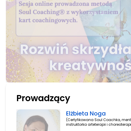
Prowadzący
Elżbieta Noga
(Certyfikowana Soul Coachka, ment
instruktorka arteterapii i choreoterap