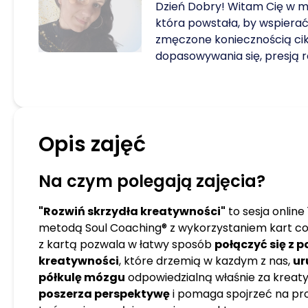
Dzień Dobry! Witam Cię w mo
która powstała, by wspierać
zmęczone koniecznością ci
dopasowywania się, presją r
którym brakuje czasu… na ży
którym pomogę Ci odzyskać 
przyjemność życia. Nazywam 
jestem certyfikowaną prak
Opis zajęć
Coaching®, mentorką Matryc
arteterapii i choreoterapii,
trenerką uważności i przyjem
Na czym polegają zajęcia?
specjalistką komunikacji or
praktyk słowiańskich wspier
"Rozwiń skrzydła kreatywności"
to sesja online
Pracuję w sposób, który łącz
metodą Soul Coaching® z wykorzystaniem kart c
metody, by wspierać: ➡ os
z kartą pozwala w łatwy sposób
połączyć się z 
kryzysu i życiowej zmiany, k
kreatywności
, które drzemią w kazdym z nas,
ur
pełni swojej mocy, autentycz
półkulę mózgu
odpowiedzialną właśnie za kreat
przyjemności życia; ➡ liderki
poszerza perspektywę
i pomaga spojrzeć na pr
zauważeniu i odkrywaniu swo