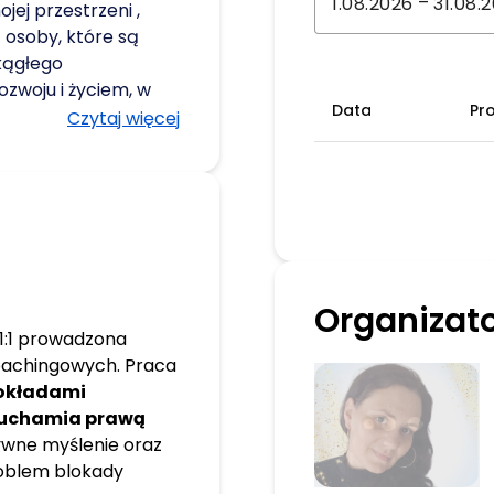
–
jej przestrzeni ,
 osoby, które są
kągłego
ozwoju i życiem, w
Data
Pr
cie. To miejsce, w
Czytaj więcej
spokój, energię i
się Elżbieta Noga i
tyczką metody Soul
y Losu, instruktorką
 kulturoznawczynią,
ności życia,
az przewodniczką
Organizat
ających rozwój.
 1:1 prowadzona
y wszystkie te
oachingowych. Praca
oby w momencie
pokładami
tóre chcą wrócić do
uchamia prawą
ności i poczucia
ywne myślenie oraz
 i liderów zmiany w
oblem blokady
jej wyjątkowości i