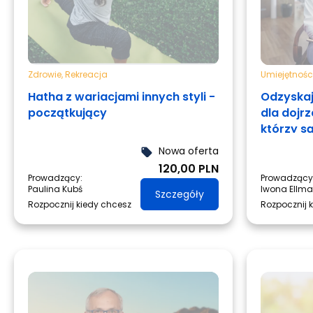
Zdrowie
,
Rekreacja
Umiejętnośc
Hatha z wariacjami innych styli -
Odzyskaj
początkujący
dla dojr
którzy s
zmiany.
Nowa oferta
local_offer
120,00 PLN
Prowadzący:
Prowadzący
Paulina Kubś
Iwona Ellm
Szczegóły
Rozpocznij kiedy chcesz
Rozpocznij 