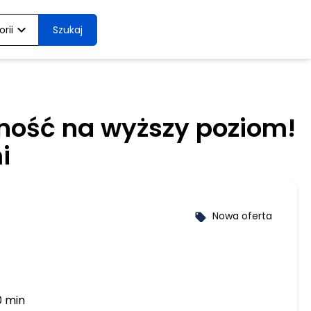
expand_more
rii
Szukaj
wność na wyższy poziom!
i
Nowa oferta
local_offer
0 min