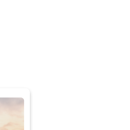
Nie dam Ci gotowej recepty na szczęście, bo
taki uniwersalny przepis po prostu nie
istnieje. Każdy z nas ma własną definicję
sukcesu, szczęścia i spełnienia. Ja jestem tu
po to, by wesprzeć Cię w odnalezieniu tej,
która jest Twoja. I towarzyszyć Ci w drodze
do Twojego szczęśliwego, spełnionego i
soczystego życia!
Chcesz sprawdzić jak to jest żyć w rytmie
swojej duszy?
Ela Noga,
Twoja soul coachka