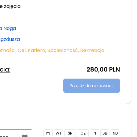
e zajęcia
ta Noga
ngzdusza
ętności
,
Cel
,
Kariera
,
Społeczność
,
Rekreacja
cia:
280,00 PLN
Przejdź do rezerwacji
PN
WT
ŚR
CZ
PT
SB
ND