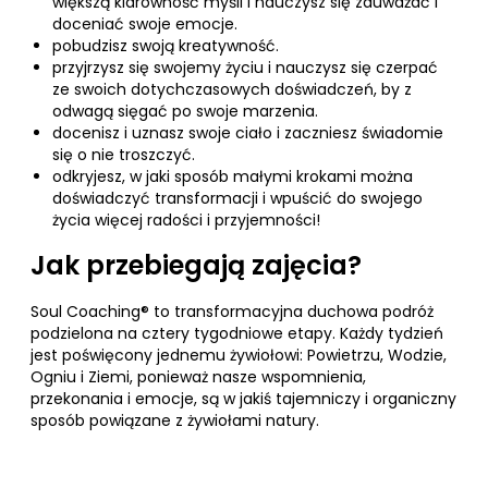
większą klarowność myśli i nauczysz się zauważać i
doceniać swoje emocje.
pobudzisz swoją kreatywność.
przyjrzysz się swojemy życiu i nauczysz się czerpać
ze swoich dotychczasowych doświadczeń, by z
odwagą sięgać po swoje marzenia.
docenisz i uznasz swoje ciało i zaczniesz świadomie
się o nie troszczyć.
odkryjesz, w jaki sposób małymi krokami można
doświadczyć transformacji i wpuścić do swojego
życia więcej radości i przyjemności!
Jak przebiegają zajęcia?
Soul Coaching® to transformacyjna duchowa podróż
podzielona na cztery tygodniowe etapy. Każdy tydzień
jest poświęcony jednemu żywiołowi: Powietrzu, Wodzie,
Ogniu i Ziemi, ponieważ nasze wspomnienia,
przekonania i emocje, są w jakiś tajemniczy i organiczny
sposób powiązane z żywiołami natury.