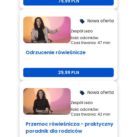
79,99 PLN
rówieśnicza
Nowa oferta
local_offer
Zespół Lezio
Ilość odcinków:
Czas trwania: 47 min
Odrzucenie rówieśnicze
29,99 PLN
Nowa oferta
local_offer
Zespół Lezio
Ilość odcinków:
Czas trwania: 42 min
Przemoc rówieśnicza - praktyczny
poradnik dla rodziców