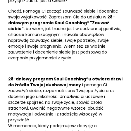
przyjąć? Jak to jest u Ciebie?
Chodź. Pomogę Ci zacząć zauważać siebie i doceniać
swoją wyjątkowość. Zapraszam Cie do udziału w
28-
dniowym programie Soul Coaching® "Zauważ
siebie"
, bo wiem, jak trudno jest w codziennej gonitwie,
chaosie komunikacyjnym i nawale obowiązków
naprawdę zauważyc siebie, swoje potrzeby, swoje
emocje i swoje pragnienia. Wiem też, że właśnie
zauważenie i docenienie siebie jest podstawą do
czerpania przyjemności z życia.
28-dniowy program Soul Coaching®u otwiera drzwi
do źródła Twojej duchowej mocy
i pomaga Ci
zauważyć siebie, rozpoznać sens Twojego życia oraz
docenić jego unikalność. Umożliwia ci uczciwie i
szczerze spojrzeć na swoje życie, stawić czoła
strachowi, uwolnić negatywne wzorce, obudzić
motywację i odważnie i z radością wkroczyć w
przyszłość.
W momencie, kiedy podejmujesz decyzję o