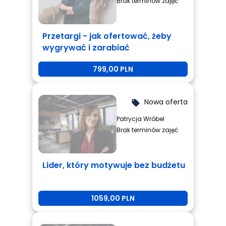
Brak terminów zajęć
Przetargi - jak ofertować, żeby
wygrywać i zarabiać
799,00 PLN
Nowa oferta
local_offer
Patrycja Wróbel
Brak terminów zajęć
Lider, który motywuje bez budżetu
1059,00 PLN