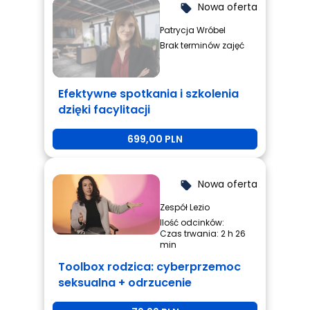
Nowa oferta
local_offer
Patrycja Wróbel
Brak terminów zajęć
Efektywne spotkania i szkolenia
dzięki facylitacji
699,00 PLN
Nowa oferta
local_offer
Zespół Lezio
Ilość odcinków:
Czas trwania: 2 h 26
min
Toolbox rodzica: cyberprzemoc
seksualna + odrzucenie
rówieśnicze + przemoc