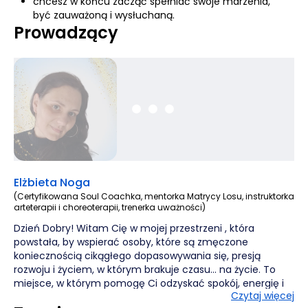
chcesz w końcu zacząć spełniać swoje marzenia,
być zauważoną i wysłuchaną.
Prowadzący
Elżbieta Noga
(Certyfikowana Soul Coachka, mentorka Matrycy Losu, instruktorka
arteterapii i choreoterapii, trenerka uważności)
Dzień Dobry! Witam Cię w mojej przestrzeni , która
powstała, by wspierać osoby, które są zmęczone
koniecznością cikągłego dopasowywania się, presją
rozwoju i życiem, w którym brakuje czasu… na życie. To
miejsce, w którym pomogę Ci odzyskać spokój, energię i
Czytaj więcej
przyjemność życia. Nazywam się Elżbieta Noga i jestem