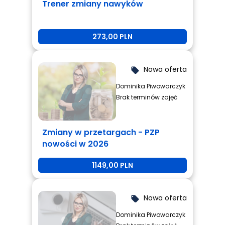
Trener zmiany nawyków
273,00 PLN
Nowa oferta
local_offer
Dominika Piwowarczyk
Brak terminów zajęć
Zmiany w przetargach - PZP
nowości w 2026
1149,00 PLN
Nowa oferta
local_offer
Dominika Piwowarczyk