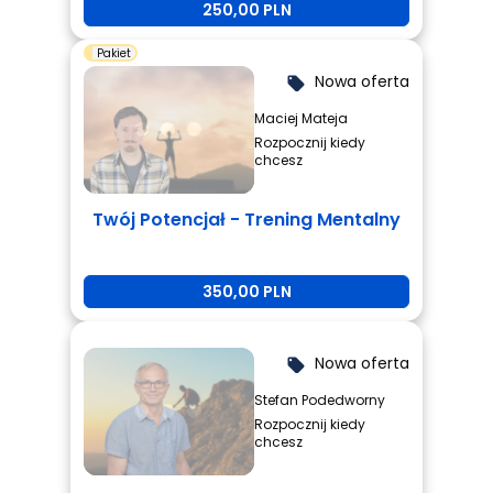
250,00 PLN
zmiany.
Pakiet
Nowa oferta
local_offer
Maciej Mateja
Rozpocznij kiedy
chcesz
Twój Potencjał - Trening Mentalny
350,00 PLN
Nowa oferta
local_offer
Stefan Podedworny
Rozpocznij kiedy
chcesz