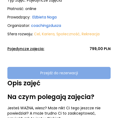
Typ zajęć:
Pojedyncze zajęcia
Płatność:
online
Prowadzący:
Elżbieta Noga
Organizator:
coachingzdusza
Sfera rozwoju:
Cel
,
Kariera
,
Społeczność
,
Rekreacja
Pojedyncze zajęcia:
799,00 PLN
Przejdź do rezerwacji
Opis zajęć
Na czym polegają zajęcia?
Jesteś WAŻNA, wiesz? Może nikt Ci tego jeszcze nie
powiedział? A może trudno Ci to zaakceptować,