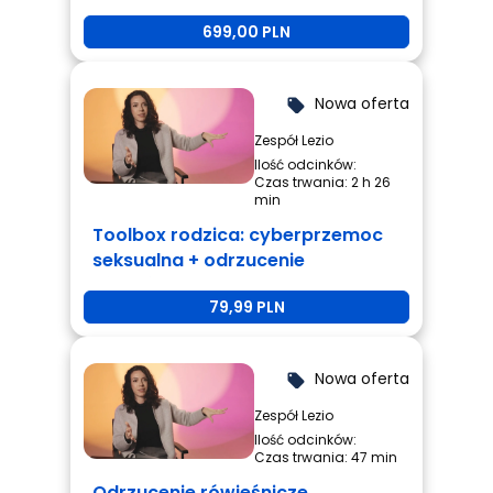
699,00 PLN
Nowa oferta
local_offer
Zespół Lezio
Ilość odcinków:
Czas trwania: 2 h 26
min
Toolbox rodzica: cyberprzemoc
seksualna + odrzucenie
rówieśnicze + przemoc
79,99 PLN
rówieśnicza
Nowa oferta
local_offer
Zespół Lezio
Ilość odcinków:
Czas trwania: 47 min
Odrzucenie rówieśnicze