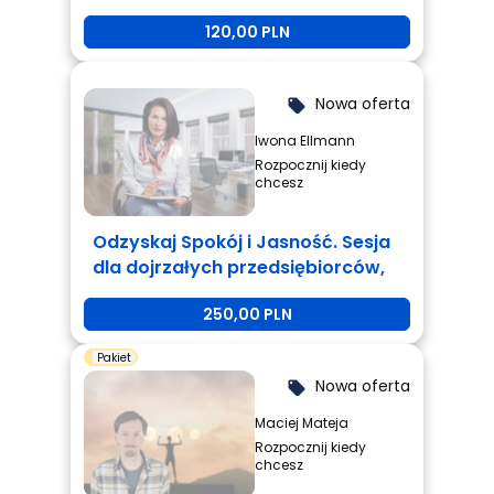
120,00 PLN
Nowa oferta
local_offer
Iwona Ellmann
Rozpocznij kiedy
chcesz
Odzyskaj Spokój i Jasność. Sesja
dla dojrzałych przedsiębiorców,
którzy są zmęczeni i potrzebują
250,00 PLN
zmiany.
Pakiet
Nowa oferta
local_offer
Maciej Mateja
Rozpocznij kiedy
chcesz