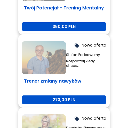
Twój Potencjał - Trening Mentalny
350,00 PLN
Nowa oferta
local_offer
Stefan Podedworny
Rozpocznij kiedy
chcesz
Trener zmiany nawyków
273,00 PLN
Nowa oferta
local_offer
Dominika Piwowarczyk