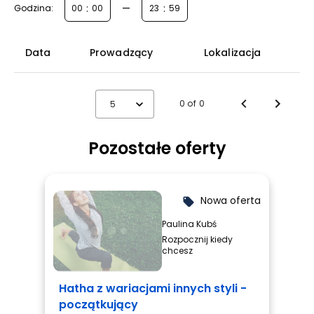
:
—
:
Godzina:
Data
Prowadzący
Lokalizacja
0 of 0
5
Pozostałe oferty
Nowa oferta
local_offer
Paulina Kubś
Rozpocznij kiedy
chcesz
Hatha z wariacjami innych styli -
początkujący