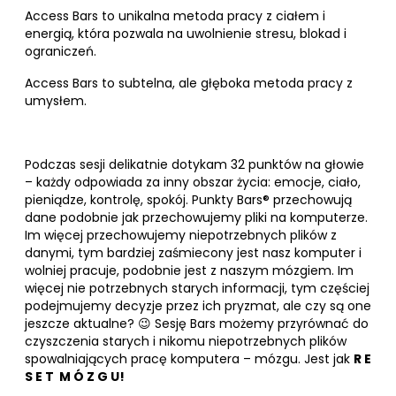
Access Bars to unikalna metoda pracy z ciałem i
energią, która pozwala na uwolnienie stresu, blokad i
ograniczeń.
Access Bars to subtelna, ale głęboka metoda pracy z
umysłem.
Podczas sesji delikatnie dotykam 32 punktów na głowie
– każdy odpowiada za inny obszar życia: emocje, ciało,
pieniądze, kontrolę, spokój. Punkty Bars® przechowują
dane podobnie jak przechowujemy pliki na komputerze.
Im więcej przechowujemy niepotrzebnych plików z
danymi, tym bardziej zaśmiecony jest nasz komputer i
wolniej pracuje, podobnie jest z naszym mózgiem. Im
więcej nie potrzebnych starych informacji, tym częściej
podejmujemy decyzje przez ich pryzmat, ale czy są one
jeszcze aktualne?
😉
Sesję Bars możemy przyrównać do
czyszczenia starych i nikomu niepotrzebnych plików
spowalniających pracę komputera – mózgu. Jest jak
R E
S E T M Ó Z G U!