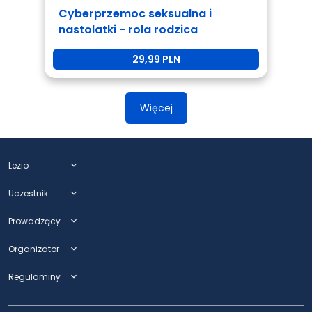
Cyberprzemoc seksualna i
nastolatki - rola rodzica
29,99 PLN
Więcej
Lezio
expand_more
Uczestnik
expand_more
Prowadzący
expand_more
Organizator
expand_more
Regulaminy
expand_more