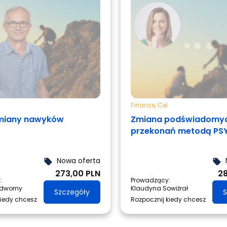
Finanse
,
Cel
zmiany nawyków
Zmiana podświadomy
przekonań metodą PS
pakiet 4 sesji
Nowa oferta
local_offer
local_offer
273,00 PLN
2
:
Prowadzący:
edworny
Klaudyna Sowiźrał
Szczegóły
S
kiedy chcesz
Rozpocznij kiedy chcesz