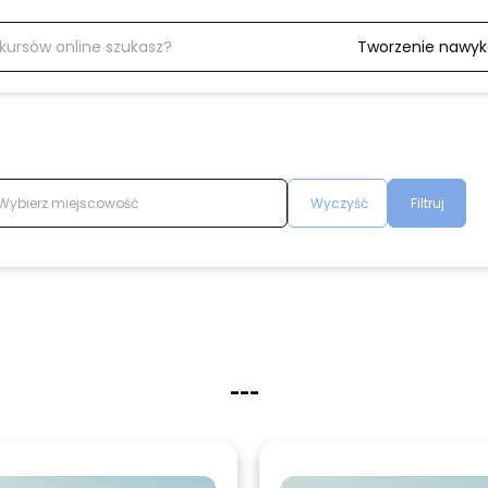
Tworzenie nawy
Wyczyść
Filtruj
-
-
-