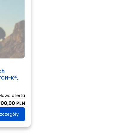
ch
YCH-K®,
Nowa oferta
800,00 PLN
zczegóły