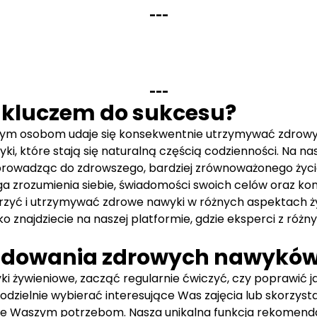
-
-
-
-
-
-
 kluczem do sukcesu?
tórym osobom udaje się konsekwentnie utrzymywać zdrowy
które stają się naturalną częścią codzienności. Na nasze
rowadząc do zdrowszego, bardziej zrównoważonego życi
rozumienia siebie, świadomości swoich celów oraz konse
yć i utrzymywać zdrowe nawyki w różnych aspektach życ
 znajdziecie na naszej platformie, gdzie eksperci z różny
 budowania zdrowych nawykó
i żywieniowe, zacząć regularnie ćwiczyć, czy poprawić 
dzielnie wybierać interesujące Was zajęcia lub skorzys
Waszym potrzebom. Nasza unikalna funkcja rekomendacji 