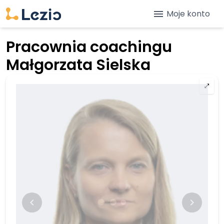
menu
Moje konto
Pracownia coachingu
Małgorzata Sielska
⤢
keyboard_arrow_left
keyboard_arrow_right