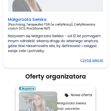
Małgorzata Sielska
(Psycholog, Terapeutka TSR (w certyfikacji), Certyfikowany
coach (ICI), Practitioner NLP)
Nazywam się Małgorzata Sielska - od 12 lat pomagam
innym odnaleźć własną drogę do własnego wnętrza,
gdzie tkwi niesamowita siła, by definiować i osiągać
swoje cele i potrzeby.
Czytaj więcej
Jestem psychologiem, certyfikowanym coachem
(ICI) i Practitioner NLP. Ponadto jestem rownież
terapeutką terapii skoncentrowanej na rozwiązaniach
Oferty organizatora
w procesie certyfikacji.
Mam za sobą zrealizowanych ponad 500 godzin
Bezpłatne
spotkań grupowych i ok 700 godzin spotkań
Nowa oferta
indywidulanych z zakresu life coachingu, job
local_offer
coachingu. Pracowałam z osobami indywidualnymi i z
Małgorzata Sielska
organizacjami pozarządowymi, ale także z jednostkami
Ilość odcinków:
samorządu terytorialnego oraz innymi instytucjami, a