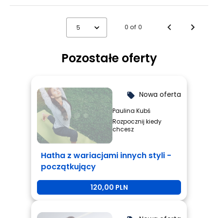
0 of 0
5
Pozostałe oferty
Nowa oferta
local_offer
Paulina Kubś
Rozpocznij kiedy
chcesz
Hatha z wariacjami innych styli -
początkujący
120,00 PLN