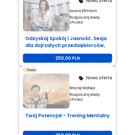
Nowa oferta
local_offer
Iwona Ellmann
Rozpocznij kiedy
chcesz
Odzyskaj Spokój i Jasność. Sesja
dla dojrzałych przedsiębiorców,
którzy są zmęczeni i potrzebują
250,00 PLN
zmiany.
Pakiet
Nowa oferta
local_offer
Maciej Mateja
Rozpocznij kiedy
chcesz
Twój Potencjał - Trening Mentalny