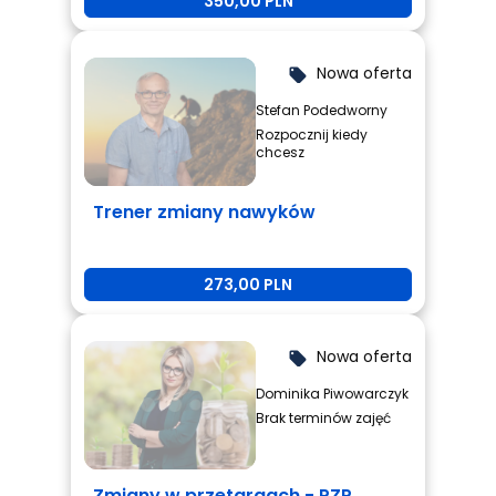
350,00 PLN
Nowa oferta
local_offer
Stefan Podedworny
Rozpocznij kiedy
chcesz
Trener zmiany nawyków
273,00 PLN
Nowa oferta
local_offer
Dominika Piwowarczyk
Brak terminów zajęć
Zmiany w przetargach - PZP