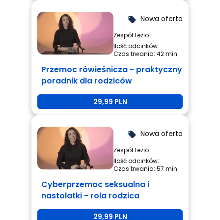
Nowa oferta
local_offer
Zespół Lezio
Ilość odcinków:
Czas trwania: 42 min
Przemoc rówieśnicza - praktyczny
poradnik dla rodziców
29,99 PLN
Nowa oferta
local_offer
Zespół Lezio
Ilość odcinków:
Czas trwania: 57 min
Cyberprzemoc seksualna i
nastolatki - rola rodzica
29,99 PLN