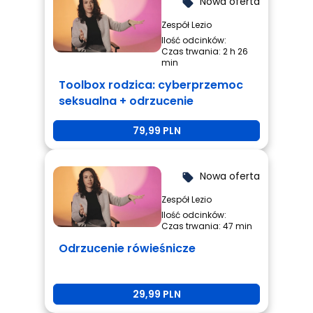
Nowa oferta
local_offer
Zespół Lezio
Ilość odcinków:
Czas trwania: 2 h 26
min
Toolbox rodzica: cyberprzemoc
seksualna + odrzucenie
rówieśnicze + przemoc
79,99 PLN
rówieśnicza
Nowa oferta
local_offer
Zespół Lezio
Ilość odcinków:
Czas trwania: 47 min
Odrzucenie rówieśnicze
29,99 PLN