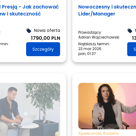
d Presją - Jak zachować
Nowoczesny i skutecz
ew i skuteczność
Lider/Manager
Nowa oferta
local_offer
local_offer
:
Prowadzący:
1790,00 PLN
Adrian Wojciechowski
1
ermin:
Najbliższy termin:
Szczegóły
23 mar 2026
S
pon, 01:37
Społeczność
,
Rodzina