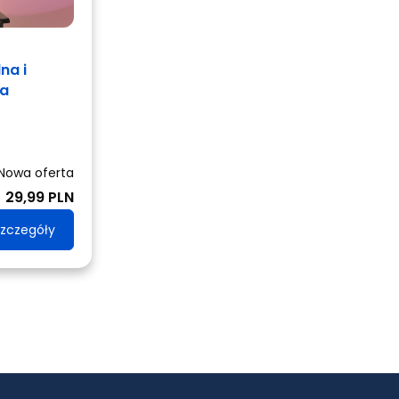
na i
ca
Nowa oferta
29,99 PLN
zczegóły