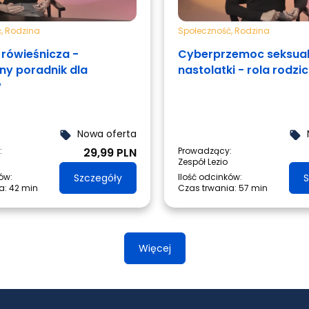
ć
,
Rodzina
Społeczność
,
Rodzina
rówieśnicza -
Cyberprzemoc seksual
ny poradnik dla
nastolatki - rola rodzi
w
Nowa oferta
local_offer
local_offer
:
29,99 PLN
Prowadzący:
Zespół Lezio
ów:
Szczegóły
Ilość odcinków:
S
a:
42 min
Czas trwania:
57 min
Więcej