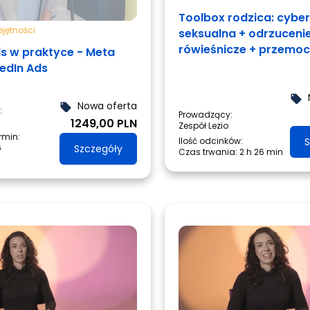
Toolbox rodzica: cyb
jętności
seksualna + odrzuceni
rówieśnicze + przemoc
ds w praktyce - Meta
rówieśnicza
kedIn Ads
local_offer
Nowa oferta
local_offer
:
Prowadzący:
1249,00 PLN
Zespół Lezio
ermin:
Ilość odcinków:
S
6
Szczegóły
Czas trwania:
2 h 26 min