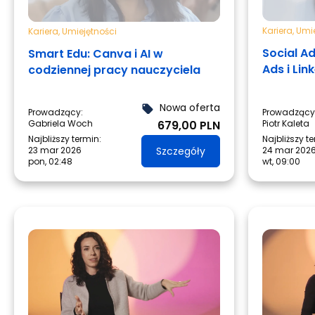
Kariera
,
Umie
Kariera
,
Umiejętności
Social A
Smart Edu: Canva i AI w
Ads i Lin
codziennej pracy nauczyciela
Nowa oferta
local_offer
Prowadzący:
Prowadzący
Gabriela Woch
679,00 PLN
Piotr Kaleta
Najbliższy termin:
Najbliższy t
23 mar 2026
Szczegóły
24 mar 202
pon, 02:48
wt, 09:00