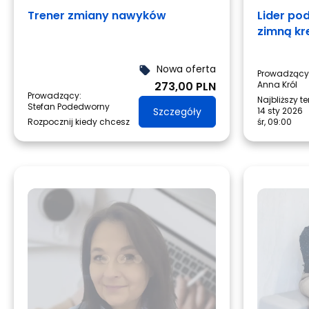
Trener zmiany nawyków
Lider po
zimną kr
Nowa oferta
local_offer
Prowadzący
273,00 PLN
Anna Król
Prowadzący:
Najbliższy t
Stefan Podedworny
Szczegóły
14 sty 2026
Rozpocznij kiedy chcesz
śr, 09:00