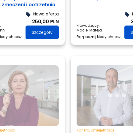
ą zmęczeni i potrzebują
Nowa oferta
local_offer
local_offer
250,00 PLN
:
Prowadzący:
ann
Maciej Mateja
Szczegóły
S
kiedy chcesz
Rozpocznij kiedy chcesz
jętności
Kariera
,
Umiejętności