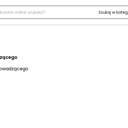
Szukaj w katego
dzącego
prowadzącego