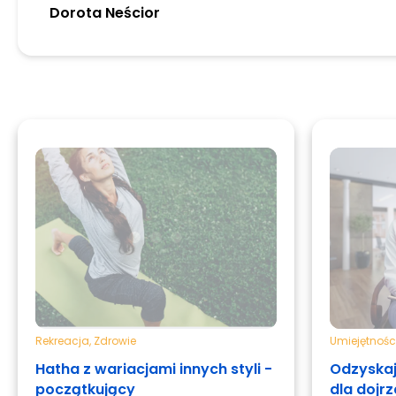
Dorota Neścior
Rekreacja
,
Zdrowie
Umiejętnośc
Hatha z wariacjami innych styli -
Odzyskaj
początkujący
dla dojr