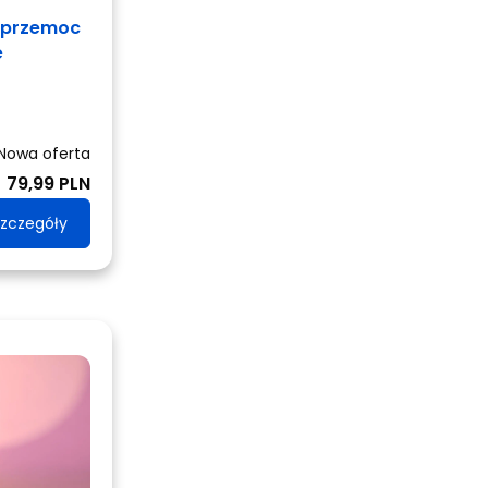
erprzemoc
e
Nowa oferta
79,99 PLN
zczegóły