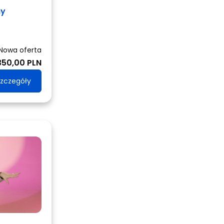
ny
Nowa oferta
350,00 PLN
zczegóły