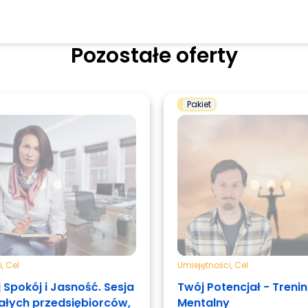
Pozostałe oferty
Pakiet
i
,
Cel
Umiejętności
,
Cel
 Spokój i Jasność. Sesja
Twój Potencjał - Treni
załych przedsiębiorców,
Mentalny