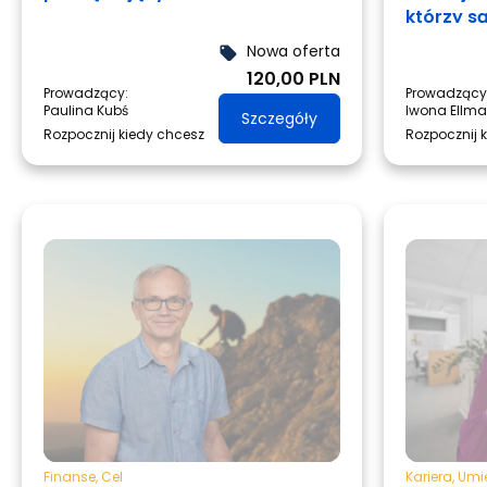
którzy s
zmiany.
Nowa oferta
local_offer
120,00 PLN
Prowadzący:
Prowadzący
Paulina Kubś
Iwona Ellm
Szczegóły
Rozpocznij kiedy chcesz
Rozpocznij 
Finanse
,
Cel
Kariera
,
Umie