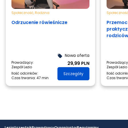
Społeczność
,
Rodzina
Społecznoś
Odrzucenie rówieśnicze
Przemoc 
praktycz
rodzicó
Nowa oferta
local_offer
Prowadzący:
29,99 PLN
Prowadzący
Zespół Lezio
Zespół Lezio
Ilość odcinków:
Szczegóły
Ilość odcink
Czas trwania:
47 min
Czas trwani
Lezio
Uczestnik
Prowadzący
Organizator
Regulaminy