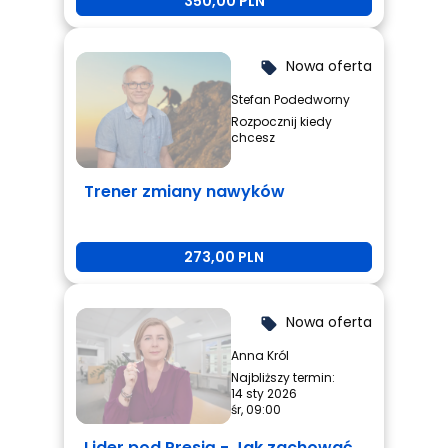
350,00 PLN
Nowa oferta
local_offer
Stefan Podedworny
Rozpocznij kiedy
chcesz
Trener zmiany nawyków
273,00 PLN
Nowa oferta
local_offer
Anna Król
Najbliższy termin:
14 sty 2026
śr, 09:00
Lider pod Presją - Jak zachować