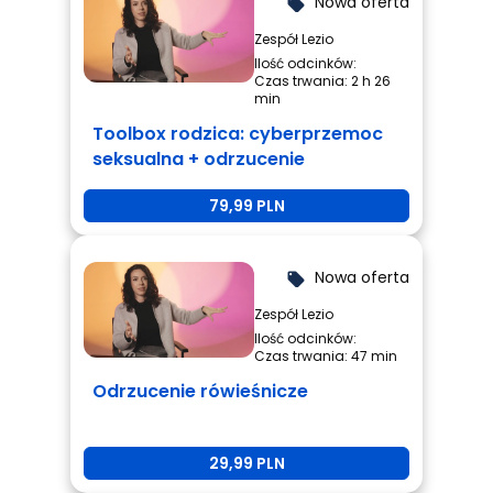
Nowa oferta
local_offer
Zespół Lezio
Ilość odcinków:
Czas trwania: 2 h 26
min
Toolbox rodzica: cyberprzemoc
seksualna + odrzucenie
rówieśnicze + przemoc
79,99 PLN
rówieśnicza
Nowa oferta
local_offer
Zespół Lezio
Ilość odcinków:
Czas trwania: 47 min
Odrzucenie rówieśnicze
29,99 PLN