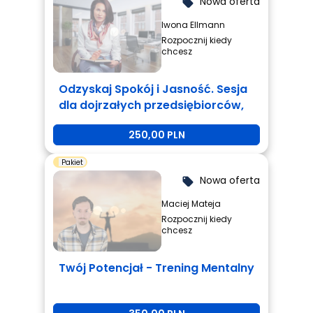
Nowa oferta
local_offer
Iwona Ellmann
Rozpocznij kiedy
chcesz
Odzyskaj Spokój i Jasność. Sesja
dla dojrzałych przedsiębiorców,
którzy są zmęczeni i potrzebują
250,00 PLN
zmiany.
Pakiet
Nowa oferta
local_offer
Maciej Mateja
Rozpocznij kiedy
chcesz
Twój Potencjał - Trening Mentalny