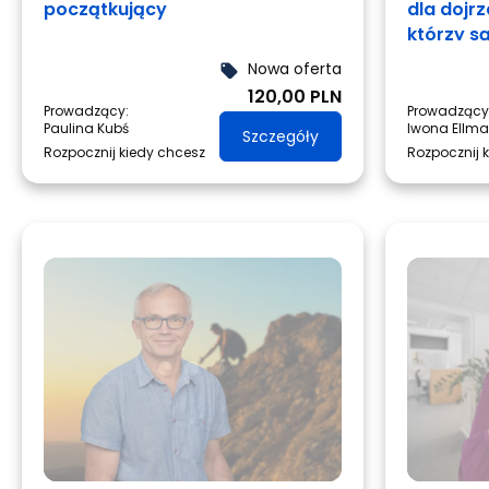
początkujący
dla dojr
którzy s
zmiany.
Nowa oferta
local_offer
120,00 PLN
Prowadzący:
Prowadzący
Paulina Kubś
Iwona Ellm
Szczegóły
Rozpocznij kiedy chcesz
Rozpocznij 