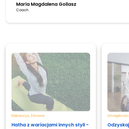
Maria Magdalena Goliasz
Coach
Rekreacja
,
Zdrowie
Umiejętnośc
Hatha z wariacjami innych styli -
Odzyskaj