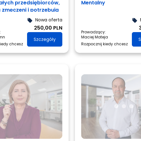
załych przedsiębiorców,
Mentalny
ą zmęczeni i potrzebują
Nowa oferta
local_offer
local_offer
250,00 PLN
:
Prowadzący:
ann
Maciej Mateja
Szczegóły
S
kiedy chcesz
Rozpocznij kiedy chcesz