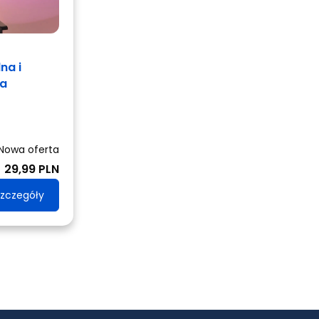
na i
ca
Nowa oferta
29,99 PLN
zczegóły