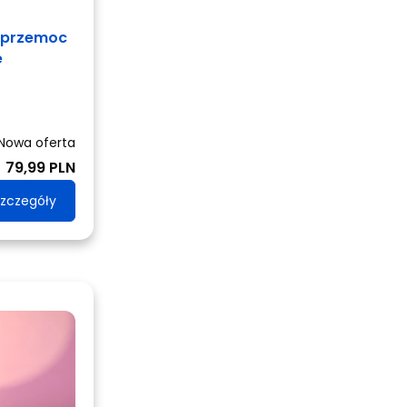
erprzemoc
e
Nowa oferta
79,99 PLN
zczegóły