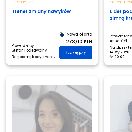
Finanse
,
Cel
Kariera
,
Umie
Trener zmiany nawyków
Lider po
zimną kr
Nowa oferta
local_offer
Prowadzący
273,00 PLN
Anna Król
Prowadzący:
Najbliższy t
Stefan Podedworny
Szczegóły
14 sty 2026
Rozpocznij kiedy chcesz
śr, 09:00