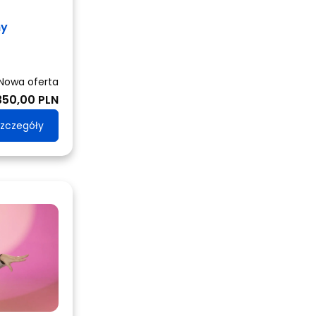
ny
Nowa oferta
350,00 PLN
zczegóły