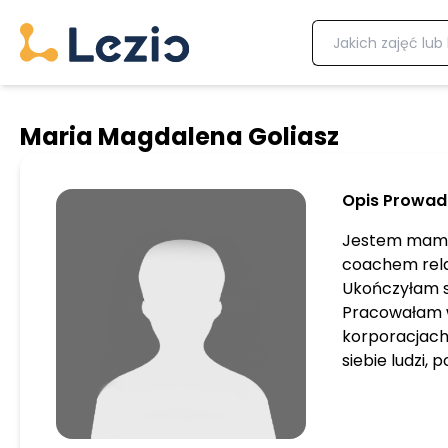
Maria Magdalena Goliasz
Opis Prowa
Jestem mamą d
coachem relac
Ukończyłam s
Pracowałam w 
korporacjach 
siebie ludzi,