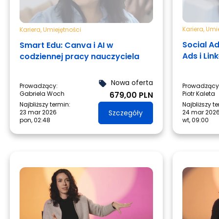
Kariera
,
Umie
Kariera
,
Umiejętności
Social A
Smart Edu: Canva i AI w
Ads i Lin
codziennej pracy nauczyciela
Nowa oferta
local_offer
Prowadzący:
Prowadzący
Gabriela Woch
679,00 PLN
Piotr Kaleta
Najbliższy termin:
Najbliższy t
23 mar 2026
Szczegóły
24 mar 202
pon, 02:48
wt, 09:00