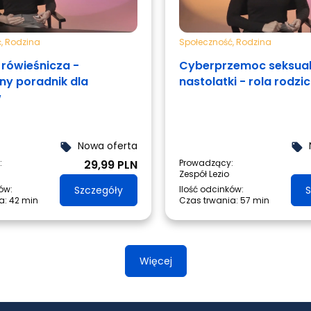
ć
,
Rodzina
Społeczność
,
Rodzina
rówieśnicza -
Cyberprzemoc seksual
ny poradnik dla
nastolatki - rola rodzi
w
Nowa oferta
local_offer
local_offer
:
29,99 PLN
Prowadzący:
Zespół Lezio
ów:
Szczegóły
Ilość odcinków:
S
a:
42 min
Czas trwania:
57 min
Więcej