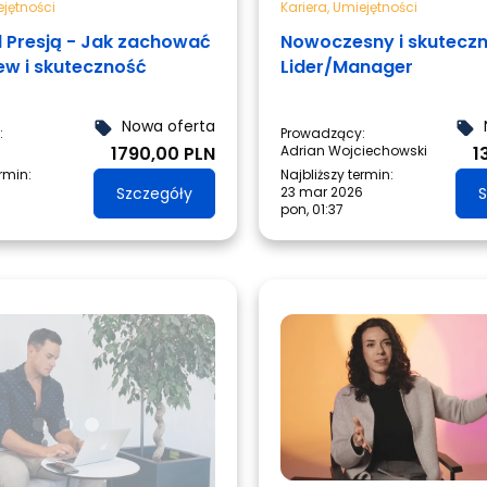
jętności
Kariera
,
Umiejętności
d Presją - Jak zachować
Nowoczesny i skutecz
ew i skuteczność
Lider/Manager
Nowa oferta
local_offer
local_offer
:
Prowadzący:
1790,00 PLN
Adrian Wojciechowski
1
ermin:
Najbliższy termin:
Szczegóły
23 mar 2026
S
pon, 01:37