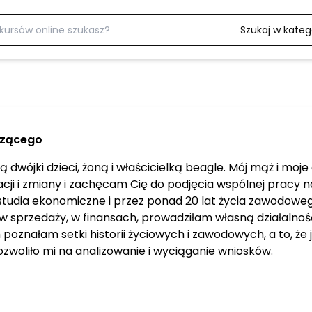
Szukaj w katego
dzącego
wójki dzieci, żoną i właścicielką beagle. Mój mąż i moje
ji i zmiany i zachęcam Cię do podjęcia wspólnej pracy na
tudia ekonomiczne i przez ponad 20 lat życia zawodowego
sprzedaży, w finansach, prowadziłam własną działalność 
poznałam setki historii życiowych i zawodowych, a to, ż
 pozwoliło mi na analizowanie i wyciąganie wniosków.