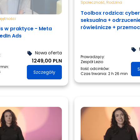
Społeczność
,
Rodzina
Toolbox rodzica: cyb
jętności
seksualna + odrzuceni
rówieśnicze + przemoc
ds w praktyce - Meta
rówieśnicza
kedIn Ads
local_offer
Nowa oferta
local_offer
:
Prowadzący:
1249,00 PLN
Zespół Lezio
ermin:
Ilość odcinków:
S
6
Szczegóły
Czas trwania:
2 h 26 min