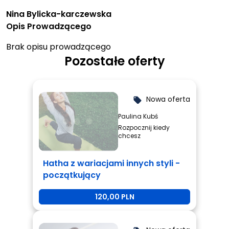
Nina Bylicka-karczewska
Opis Prowadzącego
Brak opisu prowadzącego
Pozostałe oferty
Nowa oferta
local_offer
Paulina Kubś
Rozpocznij kiedy
chcesz
Hatha z wariacjami innych styli -
początkujący
120,00 PLN