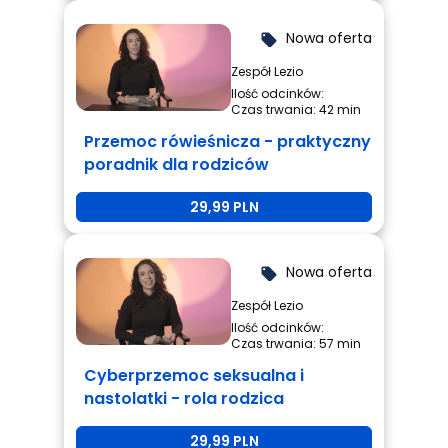
Nowa oferta
local_offer
Zespół Lezio
Ilość odcinków:
Czas trwania: 42 min
Przemoc rówieśnicza - praktyczny
poradnik dla rodziców
29,99 PLN
Nowa oferta
local_offer
Zespół Lezio
Ilość odcinków:
Czas trwania: 57 min
Cyberprzemoc seksualna i
nastolatki - rola rodzica
29,99 PLN