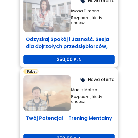
Nowa oferta
local_offer
Iwona Ellmann
Rozpocznij kiedy
chcesz
Odzyskaj Spokój i Jasność. Sesja
dla dojrzałych przedsiębiorców,
którzy są zmęczeni i potrzebują
250,00 PLN
zmiany.
Pakiet
Nowa oferta
local_offer
Maciej Mateja
Rozpocznij kiedy
chcesz
Twój Potencjał - Trening Mentalny