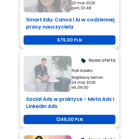
23 mar 2026
pon, 02:48
Smart Edu: Canva i AI w codziennej
pracy nauczyciela
679,00 PLN
Nowa oferta
local_offer
Piotr Kaleta
Najbliższy termin:
24 mar 2026
wt, 09:00
Social Ads w praktyce - Meta Ads i
LinkedIn Ads
1249,00 PLN