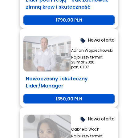
zimną krew i skuteczność
1790,00 PLN
Nowa oferta
local_offer
Adrian Wojciechowski
Najbliższy termin:
23 mar 2026
pon, 01:37
Nowoczesny i skuteczny
Lider/Manager
1350,00 PLN
Nowa oferta
local_offer
Gabriela Woch
Najbliższy termin: