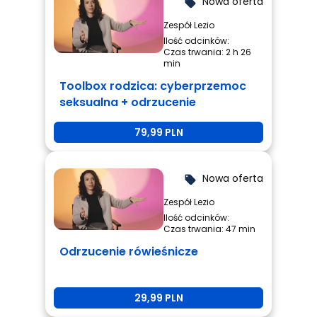
Nowa oferta
local_offer
Zespół Lezio
Ilość odcinków:
Czas trwania: 2 h 26
min
Toolbox rodzica: cyberprzemoc
seksualna + odrzucenie
rówieśnicze + przemoc
79,99 PLN
rówieśnicza
Nowa oferta
local_offer
Zespół Lezio
Ilość odcinków:
Czas trwania: 47 min
Odrzucenie rówieśnicze
29,99 PLN