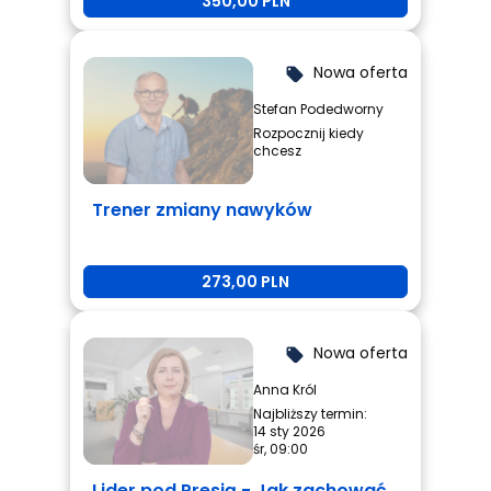
350,00 PLN
Nowa oferta
local_offer
Stefan Podedworny
Rozpocznij kiedy
chcesz
Trener zmiany nawyków
273,00 PLN
Nowa oferta
local_offer
Anna Król
Najbliższy termin:
14 sty 2026
śr, 09:00
Lider pod Presją - Jak zachować