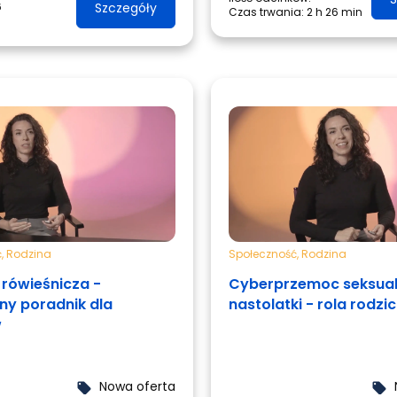
6
Szczegóły
Czas trwania:
2 h 26 min
ć
,
Rodzina
Społeczność
,
Rodzina
rówieśnicza -
Cyberprzemoc seksual
ny poradnik dla
nastolatki - rola rodzi
w
Nowa oferta
local_offer
local_offer