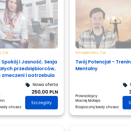
i
,
Cel
Umiejętności
,
Cel
 Spokój i Jasność. Sesja
Twój Potencjał - Treni
załych przedsiębiorców,
Mentalny
ą zmęczeni i potrzebują
Nowa oferta
local_offer
local_offer
250,00 PLN
:
Prowadzący:
ann
Maciej Mateja
Szczegóły
S
kiedy chcesz
Rozpocznij kiedy chcesz