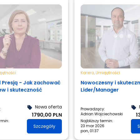
jętności
Kariera
,
Umiejętności
d Presją - Jak zachować
Nowoczesny i skutecz
ew i skuteczność
Lider/Manager
Nowa oferta
local_offer
local_offer
:
Prowadzący:
1790,00 PLN
Adrian Wojciechowski
1
ermin:
Najbliższy termin:
Szczegóły
23 mar 2026
S
pon, 01:37