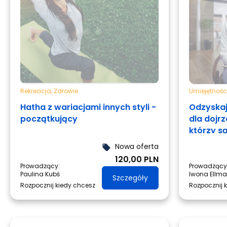
Rekreacja
,
Zdrowie
Umiejętnośc
Hatha z wariacjami innych styli -
Odzyskaj
początkujący
dla dojr
którzy s
zmiany.
Nowa oferta
local_offer
120,00 PLN
Prowadzący:
Prowadzący
Paulina Kubś
Iwona Ellm
Szczegóły
Rozpocznij kiedy chcesz
Rozpocznij 