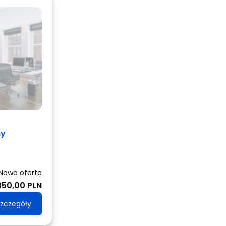
ny
Nowa oferta
350,00 PLN
zczegóły