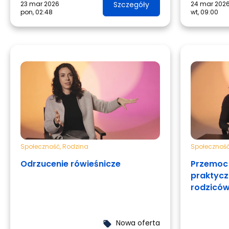
23 mar 2026
Szczegóły
24 mar 202
pon, 02:48
wt, 09:00
Społeczność
,
Rodzina
Społecznoś
Odrzucenie rówieśnicze
Przemoc 
praktycz
rodzicó
Nowa oferta
local_offer