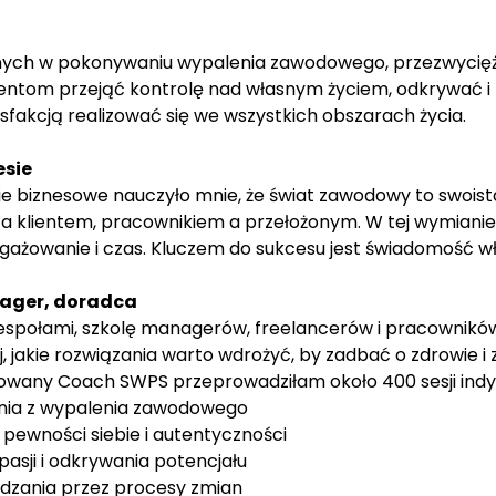
ych w pokonywaniu wypalenia zawodowego, przezwyciężan
ntom przejąć kontrolę nad własnym życiem, odkrywać i r
ysfakcją realizować się we wszystkich obszarach życia.
esie
e biznesowe nauczyło mnie, że świat zawodowy to swois
 klientem, pracownikiem a przełożonym. W tej wymianie,
ngażowanie i czas. Kluczem do sukcesu jest świadomość w
ager, doradca
społami, szkolę managerów, freelancerów i pracowników
j, jakie rozwiązania warto wdrożyć, by zadbać o zdrowie
wany Coach SWPS przeprowadziłam około 400 sesji indy
ia z wypalenia zawodowego
pewności siebie i autentyczności
pasji i odkrywania potencjału
dzania przez procesy zmian