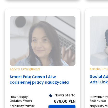
Kariera
,
Umie
Kariera
,
Umiejętności
Social A
Smart Edu: Canva i AI w
Ads i Lin
codziennej pracy nauczyciela
Nowa oferta
local_offer
Prowadzący:
Prowadzący
Gabriela Woch
679,00 PLN
Piotr Kaleta
Najbliższy termin:
Najbliższy t