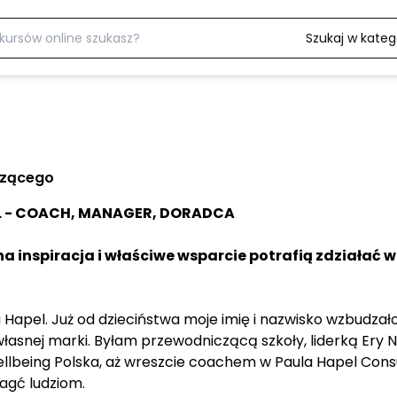
Szukaj w katego
dzącego
L - COACH, MANAGER, DORADCA
 inspiracja i właściwe wsparcie potrafią zdziałać więc
?
Hapel. Już od dzieciństwa moje imię i nazwisko wzbudzał
łasnej marki. Byłam przewodniczącą szkoły, liderką Ery
llbeing Polska, aż wreszcie coachem w Paula Hapel Consu
agć ludziom.