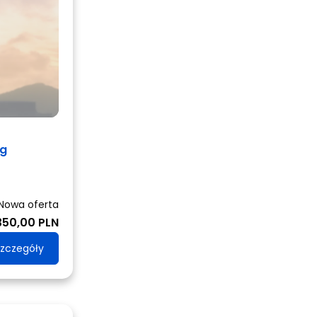
ng
Nowa oferta
350,00 PLN
zczegóły