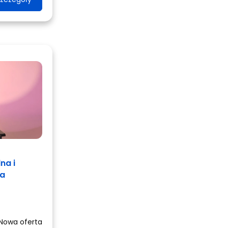
na i
ca
Nowa oferta