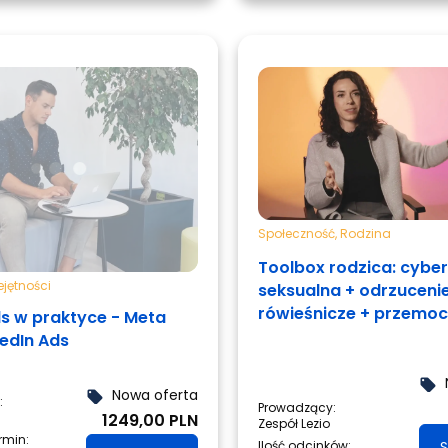
Społeczność
,
Rodzina
Toolbox rodzica: cyb
jętności
seksualna + odrzuceni
rówieśnicze + przemoc
ds w praktyce - Meta
rówieśnicza
kedIn Ads
local_offer
Nowa oferta
local_offer
:
Prowadzący:
1249,00 PLN
Zespół Lezio
ermin:
Ilość odcinków:
S