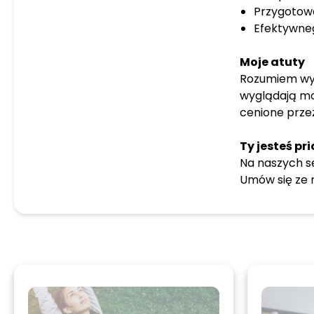
Przygotowa
Efektywneg
Moje atuty
Rozumiem wyz
wyglądają moż
cenione przez
Ty jesteś pr
Na naszych se
Umów się ze m