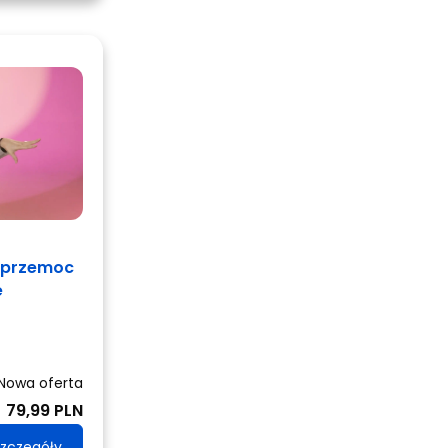
erprzemoc
e
Nowa oferta
79,99 PLN
zczegóły