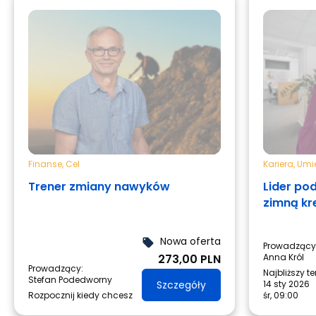
Finanse
,
Cel
Kariera
,
Umie
Trener zmiany nawyków
Lider po
zimną kr
Nowa oferta
local_offer
Prowadzący
273,00 PLN
Anna Król
Prowadzący:
Najbliższy t
Stefan Podedworny
Szczegóły
14 sty 2026
Rozpocznij kiedy chcesz
śr, 09:00