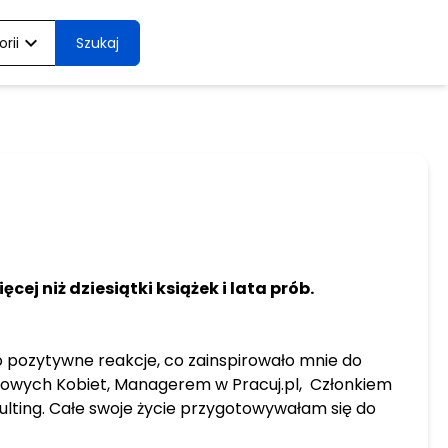
expand_more
rii
Szukaj
ej niż dziesiątki książek i lata prób.
o pozytywne reakcje, co zainspirowało mnie do
 Nowych Kobiet, Managerem w Pracuj.pl, Członkiem
lting. Całe swoje życie przygotowywałam się do