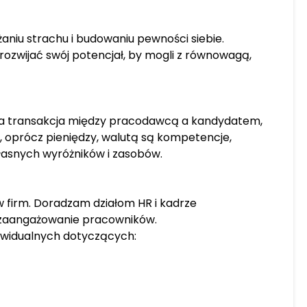
iu strachu i budowaniu pewności siebie.
ozwijać swój potencjał, by mogli z równowagą,
ta transakcja między pracodawcą a kandydatem,
 oprócz pieniędzy, walutą są kompetencje,
łasnych wyróżników i zasobów.
 firm. Doradzam działom HR i kadrze
 i zaangażowanie pracowników.
widualnych dotyczących: