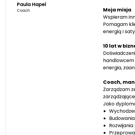
Paula Hapel
Moja misja
Coach
Wspieram inn
Pomagam klie
energią i sat
10 lat w bizn
Doświadczeni
handlowcem a
energia, zaa
Coach, man
Zarządzam ze
zarządzające
Jako dyplomo
Wychodzen
Budowania 
Rozwijania 
Przeprowa