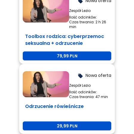
Nowa oferta
local_offer
Zespół Lezio
Ilość odcinków:
Czas trwania: 2 h 26
min
Toolbox rodzica: cyberprzemoc
seksualna + odrzucenie
rówieśnicze + przemoc
79,99 PLN
rówieśnicza
Nowa oferta
local_offer
Zespół Lezio
Ilość odcinków:
Czas trwania: 47 min
Odrzucenie rówieśnicze
29,99 PLN