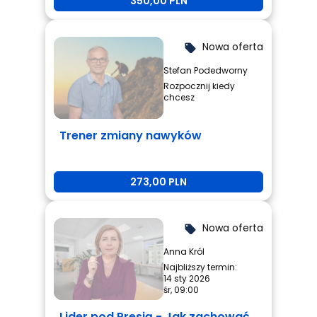
350,00 PLN
Nowa oferta
local_offer
Stefan Podedworny
Rozpocznij kiedy
chcesz
Trener zmiany nawyków
273,00 PLN
Nowa oferta
local_offer
Anna Król
Najbliższy termin:
14 sty 2026
śr, 09:00
Lider pod Presją - Jak zachować