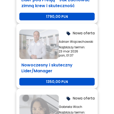
zimną krew i skuteczność
1790,00 PLN
Nowa oferta
local_offer
Adrian Wojciechowski
Najbliższy termin:
23 mar 2026
pon, 01:37
Nowoczesny i skuteczny
Lider/Manager
1350,00 PLN
Nowa oferta
local_offer
Gabriela Woch
Najbliższy termin: