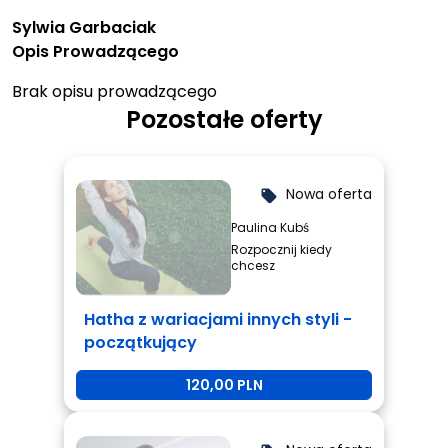
Sylwia Garbaciak
Opis Prowadzącego
Brak opisu prowadzącego
Pozostałe oferty
Nowa oferta
local_offer
Paulina Kubś
Rozpocznij kiedy
chcesz
Hatha z wariacjami innych styli -
początkujący
120,00 PLN