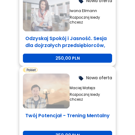
Nowa oferta
local_offer
Iwona Ellmann
Rozpocznij kiedy
chcesz
Odzyskaj Spokój i Jasność. Sesja
dla dojrzałych przedsiębiorców,
którzy są zmęczeni i potrzebują
250,00 PLN
zmiany.
Pakiet
Nowa oferta
local_offer
Maciej Mateja
Rozpocznij kiedy
chcesz
Twój Potencjał - Trening Mentalny