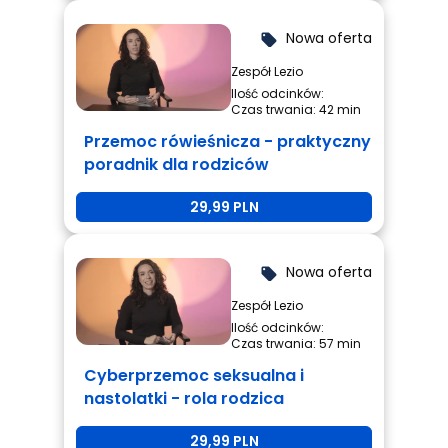
Nowa oferta
local_offer
Zespół Lezio
Ilość odcinków:
Czas trwania: 42 min
Przemoc rówieśnicza - praktyczny
poradnik dla rodziców
29,99 PLN
Nowa oferta
local_offer
Zespół Lezio
Ilość odcinków:
Czas trwania: 57 min
Cyberprzemoc seksualna i
nastolatki - rola rodzica
29,99 PLN