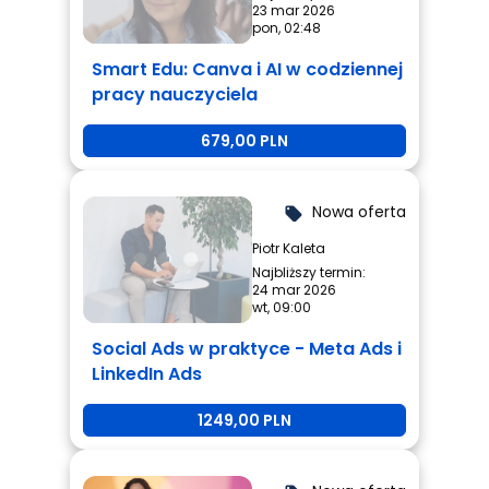
23 mar 2026
pon, 02:48
Smart Edu: Canva i AI w codziennej
pracy nauczyciela
679,00 PLN
Nowa oferta
local_offer
Piotr Kaleta
Najbliższy termin:
24 mar 2026
wt, 09:00
Social Ads w praktyce - Meta Ads i
LinkedIn Ads
1249,00 PLN