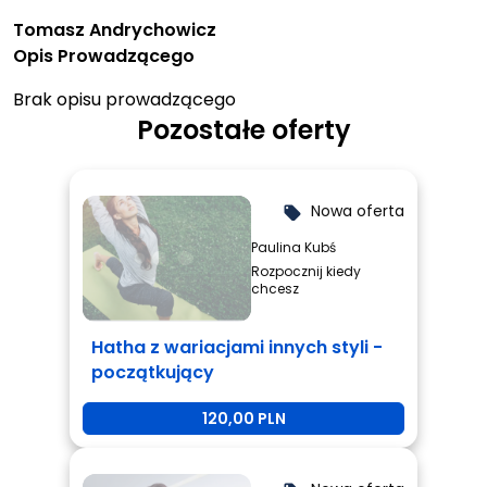
Tomasz Andrychowicz
Opis Prowadzącego
Brak opisu prowadzącego
Pozostałe oferty
Nowa oferta
local_offer
Paulina Kubś
Rozpocznij kiedy
chcesz
Hatha z wariacjami innych styli -
początkujący
120,00 PLN