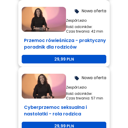
Nowa oferta
local_offer
Zespół Lezio
Ilość odcinków:
Czas trwania: 42 min
Przemoc rówieśnicza - praktyczny
poradnik dla rodziców
29,99 PLN
Nowa oferta
local_offer
Zespół Lezio
Ilość odcinków:
Czas trwania: 57 min
Cyberprzemoc seksualna i
nastolatki - rola rodzica
29,99 PLN