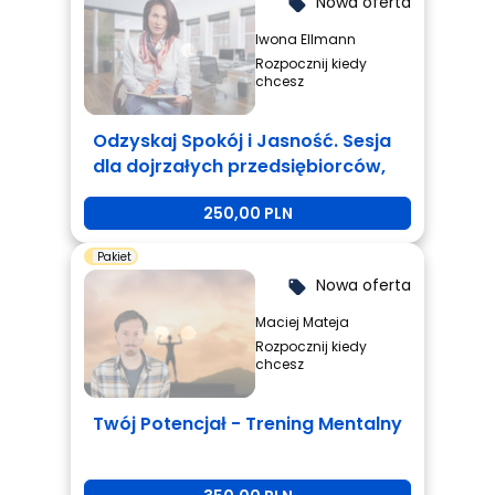
Nowa oferta
local_offer
Iwona Ellmann
Rozpocznij kiedy
chcesz
Odzyskaj Spokój i Jasność. Sesja
dla dojrzałych przedsiębiorców,
którzy są zmęczeni i potrzebują
250,00 PLN
zmiany.
Pakiet
Nowa oferta
local_offer
Maciej Mateja
Rozpocznij kiedy
chcesz
Twój Potencjał - Trening Mentalny