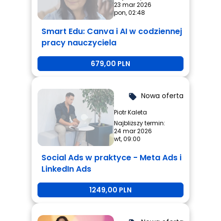
23 mar 2026
pon, 02:48
Smart Edu: Canva i AI w codziennej
pracy nauczyciela
679,00 PLN
Nowa oferta
local_offer
Piotr Kaleta
Najbliższy termin:
24 mar 2026
wt, 09:00
Social Ads w praktyce - Meta Ads i
LinkedIn Ads
1249,00 PLN