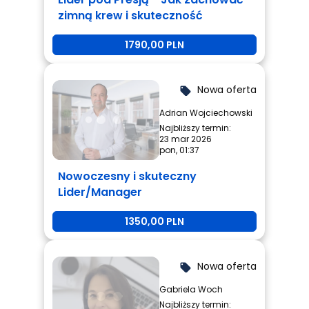
zimną krew i skuteczność
1790,00 PLN
Nowa oferta
local_offer
Adrian Wojciechowski
Najbliższy termin:
23 mar 2026
pon, 01:37
Nowoczesny i skuteczny
Lider/Manager
1350,00 PLN
Nowa oferta
local_offer
Gabriela Woch
Najbliższy termin: