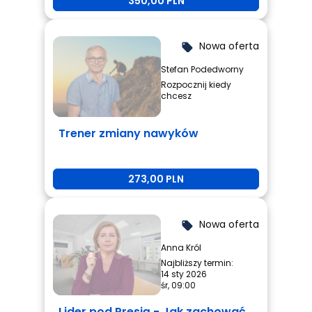
350,00 PLN
Nowa oferta
local_offer
Stefan Podedworny
Rozpocznij kiedy
chcesz
Trener zmiany nawyków
273,00 PLN
Nowa oferta
local_offer
Anna Król
Najbliższy termin:
14 sty 2026
śr, 09:00
Lider pod Presją - Jak zachować