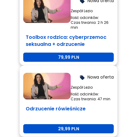
Nowa oferta
local_offer
Zespół Lezio
Ilość odcinków:
Czas trwania: 2 h 26
min
Toolbox rodzica: cyberprzemoc
seksualna + odrzucenie
rówieśnicze + przemoc
79,99 PLN
rówieśnicza
Nowa oferta
local_offer
Zespół Lezio
Ilość odcinków:
Czas trwania: 47 min
Odrzucenie rówieśnicze
29,99 PLN