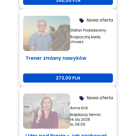
350,00 PLN
Nowa oferta
local_offer
Stefan Podedworny
Rozpocznij kiedy
chcesz
Trener zmiany nawyków
273,00 PLN
Nowa oferta
local_offer
Anna Król
Najbliższy termin:
14 sty 2026
śr, 09:00
Lider pod Presją - Jak zachować