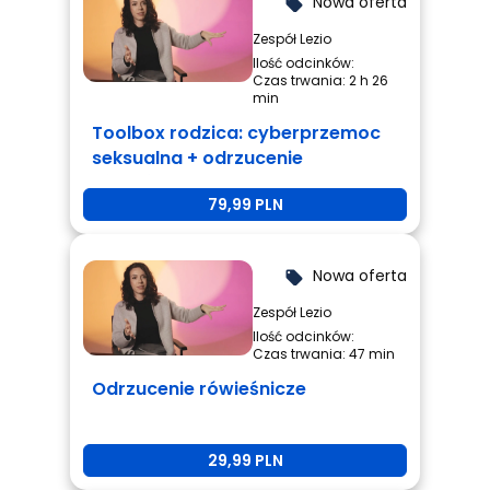
Nowa oferta
local_offer
Zespół Lezio
Ilość odcinków:
Czas trwania: 2 h 26
min
Toolbox rodzica: cyberprzemoc
seksualna + odrzucenie
rówieśnicze + przemoc
79,99 PLN
rówieśnicza
Nowa oferta
local_offer
Zespół Lezio
Ilość odcinków:
Czas trwania: 47 min
Odrzucenie rówieśnicze
29,99 PLN