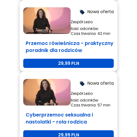
Nowa oferta
local_offer
Zespół Lezio
Ilość odcinków:
Czas trwania: 42 min
Przemoc rówieśnicza - praktyczny
poradnik dla rodziców
29,99 PLN
Nowa oferta
local_offer
Zespół Lezio
Ilość odcinków:
Czas trwania: 57 min
Cyberprzemoc seksualna i
nastolatki - rola rodzica
29,99 PLN