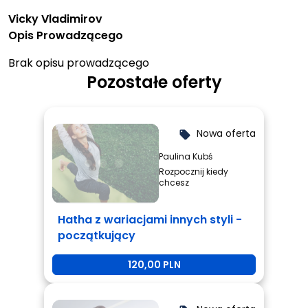
Vicky Vladimirov
Opis Prowadzącego
Brak opisu prowadzącego
Pozostałe oferty
Nowa oferta
local_offer
Paulina Kubś
Rozpocznij kiedy
chcesz
Hatha z wariacjami innych styli -
początkujący
120,00 PLN