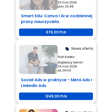
23 mar 2026
pon, 02:48
Smart Edu: Canva i AI w codziennej
pracy nauczyciela
679,00 PLN
Nowa oferta
local_offer
Piotr Kaleta
Najbliższy termin:
24 mar 2026
wt, 09:00
Social Ads w praktyce - Meta Ads i
LinkedIn Ads
1249,00 PLN