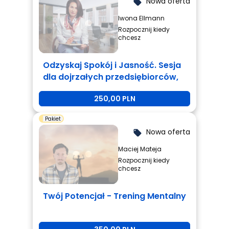
Nowa oferta
local_offer
Iwona Ellmann
Rozpocznij kiedy
chcesz
Odzyskaj Spokój i Jasność. Sesja
dla dojrzałych przedsiębiorców,
którzy są zmęczeni i potrzebują
250,00 PLN
zmiany.
Pakiet
Nowa oferta
local_offer
Maciej Mateja
Rozpocznij kiedy
chcesz
Twój Potencjał - Trening Mentalny