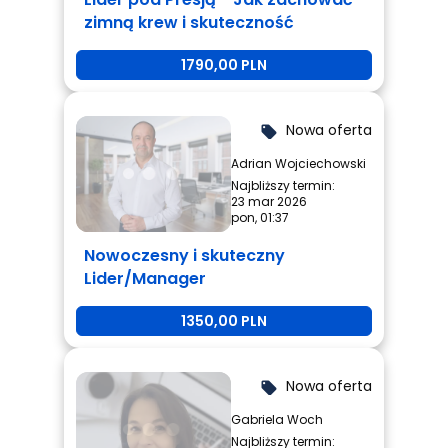
zimną krew i skuteczność
1790,00 PLN
Nowa oferta
local_offer
Adrian Wojciechowski
Najbliższy termin:
23 mar 2026
pon, 01:37
Nowoczesny i skuteczny
Lider/Manager
1350,00 PLN
Nowa oferta
local_offer
Gabriela Woch
Najbliższy termin: