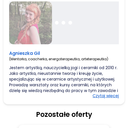
Agnieszka Gil
(Mentorka, coacherka, energoterapeutka, arteterapeutka)
Jestem artystką, nauczycielką jogi i ceramiki od 2010 r.
Jako artystka, nieustannie tworzę i kreuję życie,
specjalizując się w ceramice artystycznej i użytkowej.
Prowadzę warsztaty oraz kursy ceramiki, na których
dzielę się wiedzą niezbędną do pracy w tym zawodzie i
Czytaj więcej
do założenia własnej pracowni. Moim celem jest nie
tylko przekazanie radości z procesu twórczego, ale
także pomoc w osiąganiu sukcesów finansowych z tej
Pozostałe oferty
pasji. Od 2010 roku jestem też energoterapeutką,
couchem i mentorką radości życia. Przez pracę z
ciałem, emocjami, zmianą sposobu myślenia i