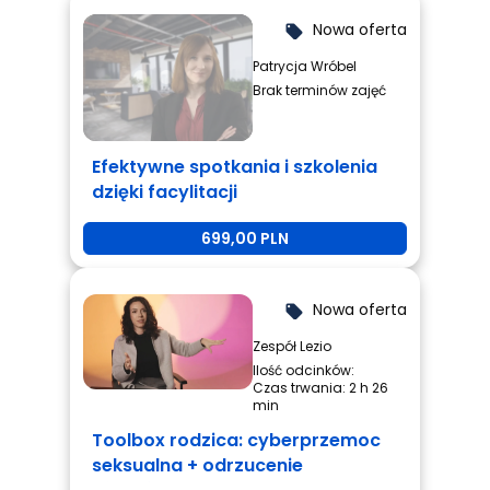
Nowa oferta
local_offer
Patrycja Wróbel
Brak terminów zajęć
Efektywne spotkania i szkolenia
dzięki facylitacji
699,00 PLN
Nowa oferta
local_offer
Zespół Lezio
Ilość odcinków:
Czas trwania: 2 h 26
min
Toolbox rodzica: cyberprzemoc
seksualna + odrzucenie