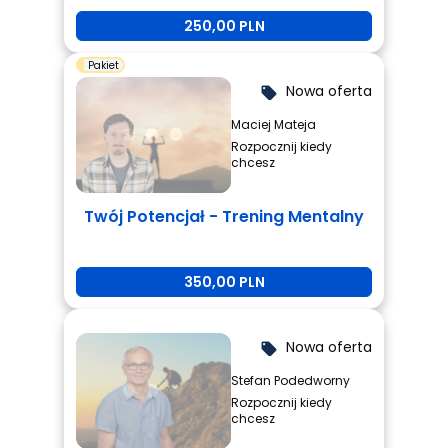
którzy są zmęczeni i potrzebują
250,00 PLN
zmiany.
Pakiet
Nowa oferta
local_offer
Maciej Mateja
Rozpocznij kiedy
chcesz
Twój Potencjał - Trening Mentalny
350,00 PLN
Nowa oferta
local_offer
Stefan Podedworny
Rozpocznij kiedy
chcesz