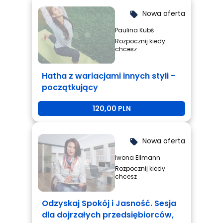
działania prowadzę ludzi do radości życia w zdrowym i
Nowa oferta
pełnym energii ciele. W swojej pracy terapeutycznej
local_offer
wykorzystuję Jogę, Reiki, Acces Bars, tradycyjne
Paulina Kubś
Ho'opponopno, hipnoterapię, arteterapię,
Rozpocznij kiedy
energoterapię, masaż energetyczny, totalną biologię i
chcesz
elementy metody ustawień systemowych,
mindfulness, EFT, TRE.
Hatha z wariacjami innych styli -
początkujący
120,00 PLN
Nowa oferta
local_offer
Iwona Ellmann
Rozpocznij kiedy
chcesz
Odzyskaj Spokój i Jasność. Sesja
dla dojrzałych przedsiębiorców,