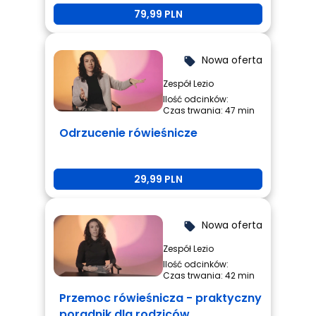
rówieśnicze + przemoc
79,99 PLN
rówieśnicza
Nowa oferta
local_offer
Zespół Lezio
Ilość odcinków:
Czas trwania: 47 min
Odrzucenie rówieśnicze
29,99 PLN
Nowa oferta
local_offer
Zespół Lezio
Ilość odcinków:
Czas trwania: 42 min
Przemoc rówieśnicza - praktyczny
poradnik dla rodziców