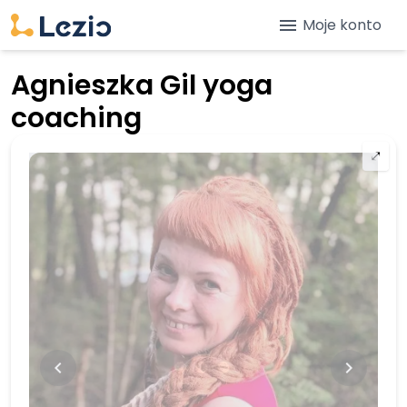
menu
Moje konto
Agnieszka Gil yoga
coaching
⤢
keyboard_arrow_left
keyboard_arrow_right