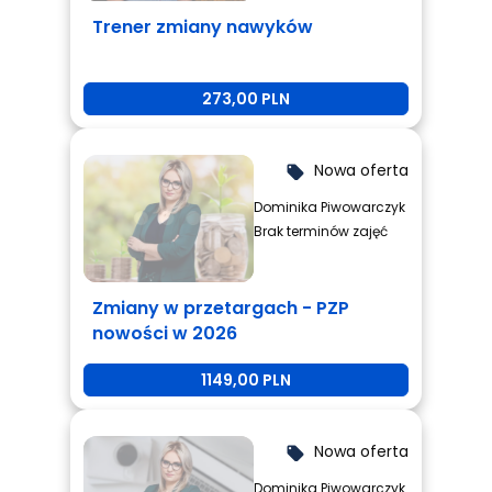
Trener zmiany nawyków
273,00 PLN
Nowa oferta
local_offer
Dominika Piwowarczyk
Brak terminów zajęć
Zmiany w przetargach - PZP
nowości w 2026
1149,00 PLN
Nowa oferta
local_offer
Dominika Piwowarczyk