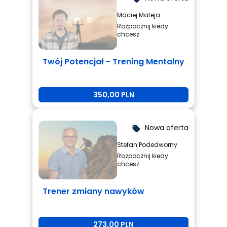
Maciej Mateja
Rozpocznij kiedy
chcesz
Twój Potencjał - Trening Mentalny
350,00 PLN
Nowa oferta
local_offer
Stefan Podedworny
Rozpocznij kiedy
chcesz
Trener zmiany nawyków
273,00 PLN