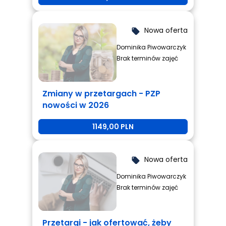
Nowa oferta
local_offer
Dominika Piwowarczyk
Brak terminów zajęć
Zmiany w przetargach - PZP
nowości w 2026
1149,00 PLN
Nowa oferta
local_offer
Dominika Piwowarczyk
Brak terminów zajęć
Przetargi - jak ofertować, żeby