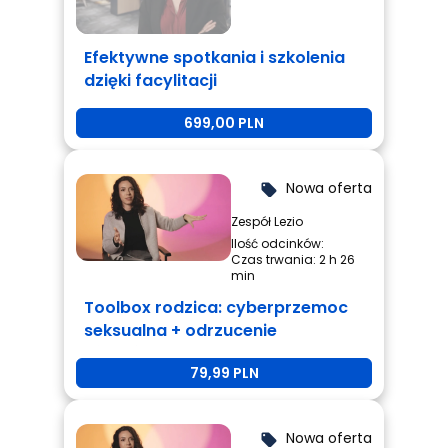
Efektywne spotkania i szkolenia
dzięki facylitacji
699,00 PLN
Nowa oferta
local_offer
Zespół Lezio
Ilość odcinków:
Czas trwania: 2 h 26
min
Toolbox rodzica: cyberprzemoc
seksualna + odrzucenie
rówieśnicze + przemoc
79,99 PLN
rówieśnicza
Nowa oferta
local_offer