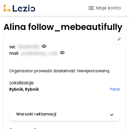
menu
Moje konto
Alina follow_mebeautifully
⤢
tel:
123456789
mail:
przykładowy_mail
Organizator prowadzi działalność nierejestrowaną.
Lokalizacje:
Rybnik, Rybnik
Pokaż
Warunki reklamacji