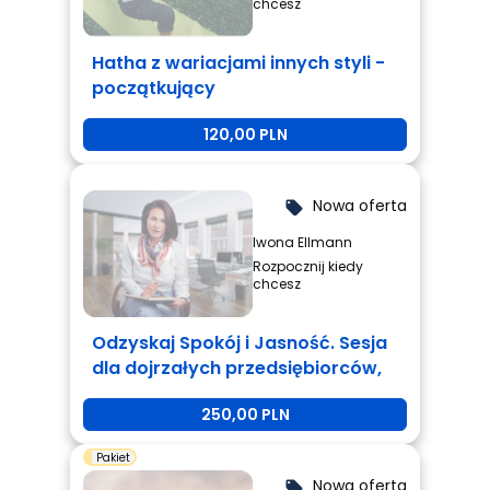
chcesz
Hatha z wariacjami innych styli -
początkujący
120,00 PLN
Nowa oferta
local_offer
Iwona Ellmann
Rozpocznij kiedy
chcesz
Odzyskaj Spokój i Jasność. Sesja
dla dojrzałych przedsiębiorców,
którzy są zmęczeni i potrzebują
250,00 PLN
zmiany.
Pakiet
Nowa oferta
local_offer