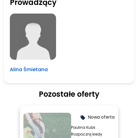
Prowadzący
Alina Śmietana
Pozostałe oferty
Nowa oferta
local_offer
Paulina Kubś
Rozpocznij kiedy