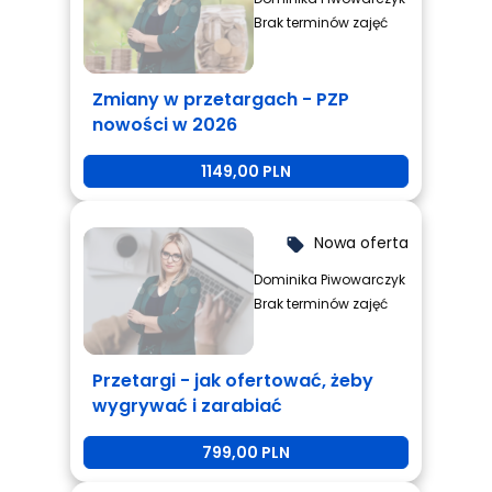
Brak terminów zajęć
Zmiany w przetargach - PZP
nowości w 2026
1149,00 PLN
Nowa oferta
local_offer
Dominika Piwowarczyk
Brak terminów zajęć
Przetargi - jak ofertować, żeby
wygrywać i zarabiać
799,00 PLN