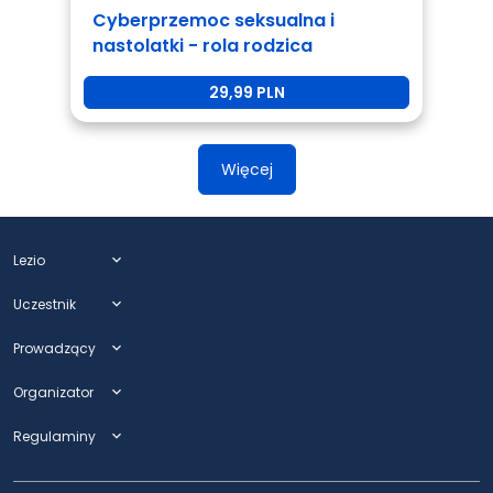
Cyberprzemoc seksualna i
nastolatki - rola rodzica
29,99 PLN
Więcej
Lezio
expand_more
Uczestnik
expand_more
Prowadzący
expand_more
Organizator
expand_more
Regulaminy
expand_more