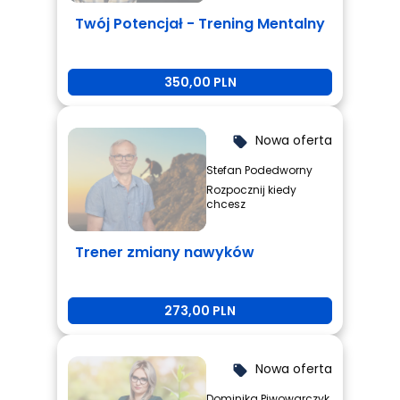
Twój Potencjał - Trening Mentalny
350,00 PLN
Nowa oferta
local_offer
Stefan Podedworny
Rozpocznij kiedy
chcesz
Trener zmiany nawyków
273,00 PLN
Nowa oferta
local_offer
Dominika Piwowarczyk