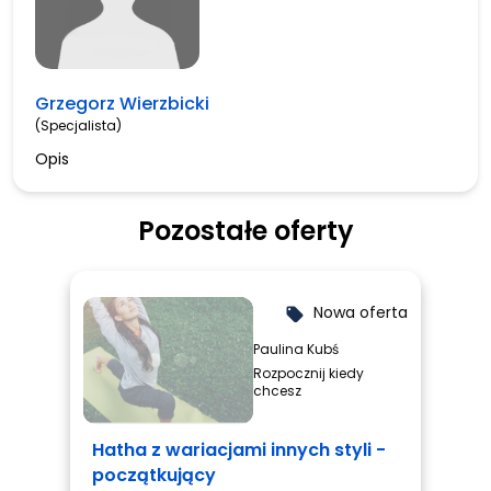
Grzegorz Wierzbicki
(Specjalista)
Opis
Pozostałe oferty
Nowa oferta
local_offer
Paulina Kubś
Rozpocznij kiedy
chcesz
Hatha z wariacjami innych styli -
początkujący