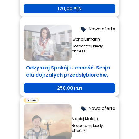
120,00 PLN
Nowa oferta
local_offer
Iwona Ellmann
Rozpocznij kiedy
chcesz
Odzyskaj Spokój i Jasność. Sesja
dla dojrzałych przedsiębiorców,
którzy są zmęczeni i potrzebują
250,00 PLN
zmiany.
Pakiet
Nowa oferta
local_offer
Maciej Mateja
Rozpocznij kiedy
chcesz