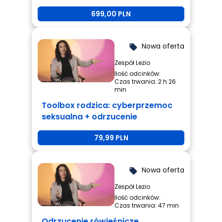
699,00 PLN
Nowa oferta
local_offer
Zespół Lezio
Ilość odcinków:
Czas trwania: 2 h 26
min
Toolbox rodzica: cyberprzemoc
seksualna + odrzucenie
rówieśnicze + przemoc
79,99 PLN
rówieśnicza
Nowa oferta
local_offer
Zespół Lezio
Ilość odcinków:
Czas trwania: 47 min
Odrzucenie rówieśnicze