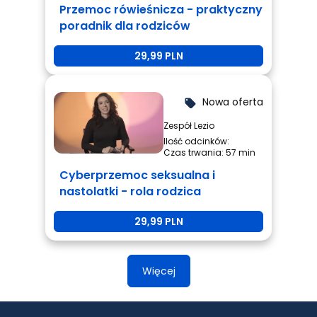
Przemoc rówieśnicza - praktyczny
poradnik dla rodziców
29,99 PLN
Nowa oferta
local_offer
Zespół Lezio
Ilość odcinków:
Czas trwania: 57 min
Cyberprzemoc seksualna i
nastolatki - rola rodzica
29,99 PLN
Więcej