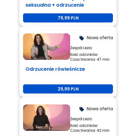
seksualna + odrzucenie
rówieśnicze + przemoc
79,99 PLN
rówieśnicza
Nowa oferta
local_offer
Zespół Lezio
Ilość odcinków:
Czas trwania: 47 min
Odrzucenie rówieśnicze
29,99 PLN
Nowa oferta
local_offer
Zespół Lezio
Ilość odcinków:
Czas trwania: 42 min