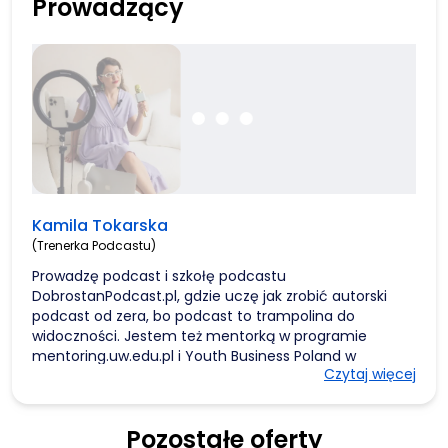
Prowadzący
Kamila Tokarska
(Trenerka Podcastu)
Prowadzę podcast i szkołę podcastu
DobrostanPodcast.pl, gdzie uczę jak zrobić autorski
podcast od zera, bo podcast to trampolina do
widoczności. Jestem też mentorką w programie
mentoring.uw.edu.pl i Youth Business Poland w
Czytaj więcej
obszarze marki osobistej, podcastów i social mediów,
oraz autorką ebooka o podcastach. Zapraszam na
warsztaty podcastowe i lekcje 1:1.
Pozostałe oferty