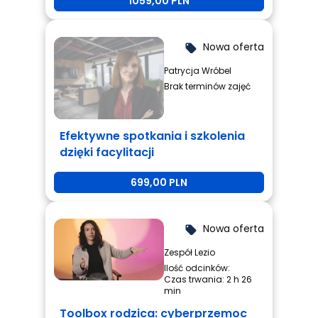
1059,00 PLN
Nowa oferta
local_offer
Patrycja Wróbel
Brak terminów zajęć
Efektywne spotkania i szkolenia
dzięki facylitacji
699,00 PLN
Nowa oferta
local_offer
Zespół Lezio
Ilość odcinków:
Czas trwania: 2 h 26
min
Toolbox rodzica: cyberprzemoc