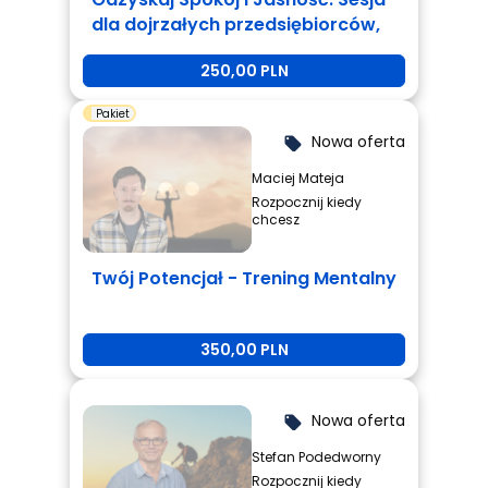
dla dojrzałych przedsiębiorców,
którzy są zmęczeni i potrzebują
250,00 PLN
zmiany.
Pakiet
Nowa oferta
local_offer
Maciej Mateja
Rozpocznij kiedy
chcesz
Twój Potencjał - Trening Mentalny
350,00 PLN
Nowa oferta
local_offer
Stefan Podedworny
Rozpocznij kiedy