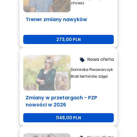
chcesz
Trener zmiany nawyków
273,00 PLN
Nowa oferta
local_offer
Dominika Piwowarczyk
Brak terminów zajęć
Zmiany w przetargach - PZP
nowości w 2026
1149,00 PLN