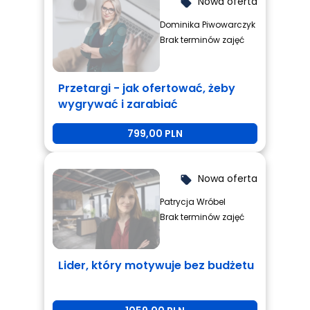
Nowa oferta
local_offer
Dominika Piwowarczyk
Brak terminów zajęć
Przetargi - jak ofertować, żeby
wygrywać i zarabiać
799,00 PLN
Nowa oferta
local_offer
Patrycja Wróbel
Brak terminów zajęć
Lider, który motywuje bez budżetu