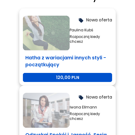
Nowa oferta
local_offer
Paulina Kubś
Rozpocznij kiedy
chcesz
Hatha z wariacjami innych styli -
początkujący
120,00 PLN
Nowa oferta
local_offer
Iwona Ellmann
Rozpocznij kiedy
chcesz
Odzyskaj Spokój i Jasność. Sesja