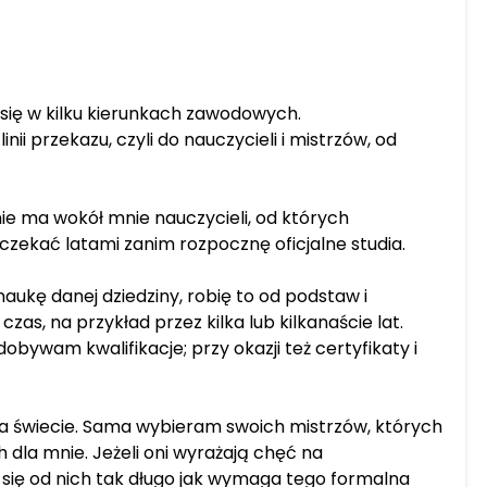
 się w kilku kierunkach zawodowych.
nii przekazu, czyli do nauczycieli i mistrzów, od
nie ma wokół mnie nauczycieli, od których
 czekać latami zanim rozpocznę oficjalne studia.
ukę danej dziedziny, robię to od podstaw i
as, na przykład przez kilka lub kilkanaście lat.
bywam kwalifikacje; przy okazji też certyfikaty i
na świecie. Sama wybieram swoich mistrzów, których
h dla mnie. Jeżeli oni wyrażają chęć na
 się od nich tak długo jak wymaga tego formalna