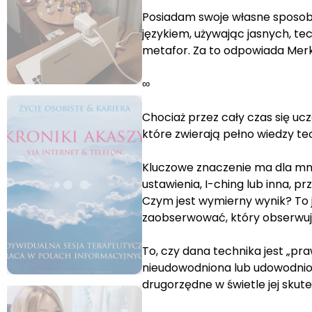
Posiadam swoje własne sposoby
językiem, używając jasnych, te
metafor. Za to odpowiada Merk
∞
Chociaż przez cały czas się uczę
które zwierają pełno wiedzy te
Kluczowe znaczenie ma dla mni
ustawienia, I-ching lub inna, p
Czym jest wymierny wynik? To j
zaobserwować, który obserwuję
To, czy dana technika jest „pra
nieudowodniona lub udowodnio
drugorzędne w świetle jej skute