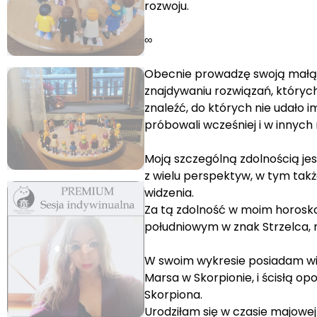
rozwoju.
∞
Obecnie prowadzę swoją małą f
znajdywaniu rozwiązań, których 
znaleźć, do których nie udało 
próbowali wcześniej i w innych
Moją szczególną zdolnością je
z wielu perspektyw, w tym tak
widzenia.
Za tą zdolność w moim horosk
południowym w znak Strzelca,
W swoim wykresie posiadam wie
Marsa w Skorpionie, i ścisłą o
Skorpiona.
Urodziłam się w czasie majowej