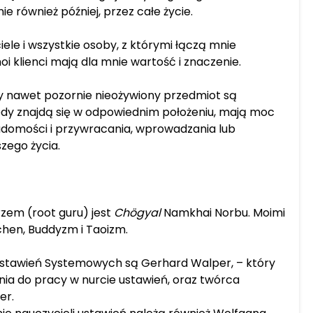
jalnie również później, przez całe życie.
ciele i wszystkie osoby, z którymi łączą mnie
i klienci mają dla mnie wartość i znaczenie.
zy nawet pozornie nieożywiony przedmiot są
iedy znajdą się w odpowiednim położeniu, mają moc
domości i przywracania, wprowadzania lub
zego życia.
em (root guru) jest
Chögyal
Namkhai Norbu. Moimi
hen, Buddyzm i Taoizm.
stawień Systemowych są Gerhard Walper, – który
nia do pracy w nurcie ustawień, oraz twórca
er.