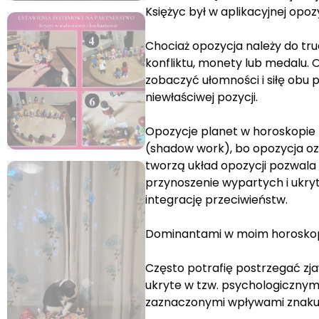
Księżyc był w aplikacyjnej opoz
Chociaż opozycja należy do tr
konfliktu, monety lub medalu. 
zobaczyć ułomności i siłę obu p
niewłaściwej pozycji.
Opozycje planet w horoskopie
(shadow work), bo opozycja oz
tworzą układ opozycji pozwala 
przynoszenie wypartych i ukryty
integrację przeciwieństw.
Dominantami w moim horoskopie
Często potrafię postrzegać zjaw
ukryte w tzw. psychologicznym 
zaznaczonymi wpływami znaku