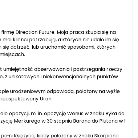
irmę Direction Future. Moja praca skupia się na
moi klienci potrzebują, a których nie udało im się
im się dotrzeć, lub uruchomić sposobami, których
 miejscach.
st umiejętność obserwowania i postrzegania rzeczy
że, z unikatowych i niekonwencjonalnych punktów
opie urodzeniowym odpowiada, położony na węźle
 nieaspektowany Uran.
le opozycji, m. in. opozycję Wenus w znaku Byka do
pozycję Merkurego w 30 stopniu Barana do Plutona w 1
 pełni Księżyca, kiedy położony w znaku Skorpiona