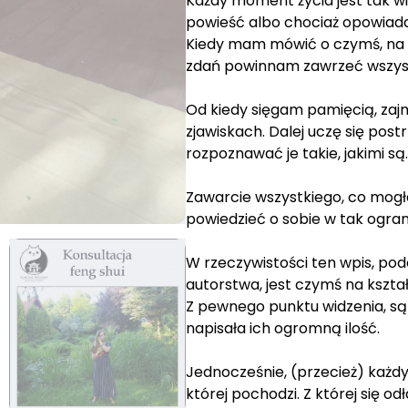
Każdy moment życia jest tak w
powieść albo chociaż opowiada
Kiedy mam mówić o czymś, na pr
zdań powinnam zawrzeć wszystk
Od kiedy sięgam pamięcią, zaj
zjawiskach. Dalej uczę się post
rozpoznawać je takie, jakimi są.
Zawarcie wszystkiego, co mog
powiedzieć o sobie w tak ograni
W rzeczywistości ten wpis, podo
autorstwa, jest czymś na kształt
Z pewnego punktu widzenia, są
napisała ich ogromną ilość.
Jednocześnie, (przecież) każdy 
której pochodzi. Z której się od