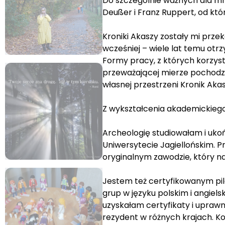
Do szczególnie ważnych dla mn
Deußer i Franz Ruppert, od któ
Kroniki Akaszy zostały mi przek
wcześniej – wiele lat temu otrz
Formy pracy, z których korzyst
przeważającej mierze pochodz
własnej przestrzeni Kronik Akas
Z wykształcenia akademickieg
Archeologię studiowałam i ukoń
Uniwersytecie Jagiellońskim. P
oryginalnym zawodzie, który na
Jestem też certyfikowanym pi
grup w języku polskim i angie
uzyskałam certyfikaty i uprawni
rezydent w różnych krajach. K