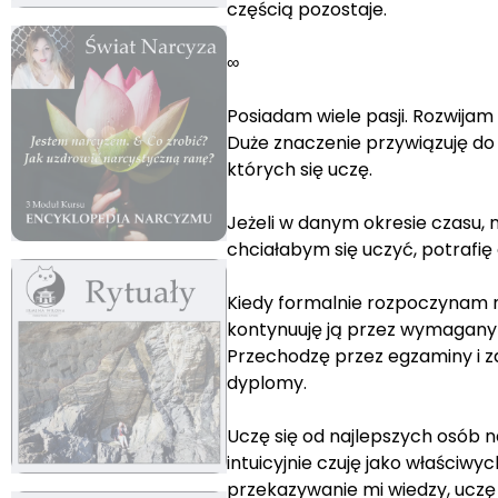
częścią pozostaje.
∞
Posiadam wiele pasji. Rozwijam
Duże znaczenie przywiązuję do li
których się uczę.
Jeżeli w danym okresie czasu, 
chciałabym się uczyć, potrafię
Kiedy formalnie rozpoczynam na
kontynuuję ją przez wymagany cz
Przechodzę przez egzaminy i zdo
dyplomy.
Uczę się od najlepszych osób 
intuicyjnie czuję jako właściwyc
przekazywanie mi wiedzy, uczę