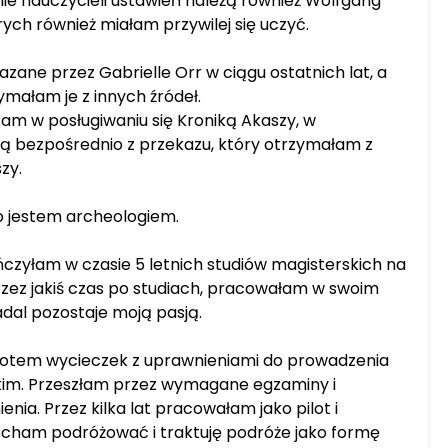
ie nauczycieli ustawień należą również Wolfgang
rych również miałam przywilej się uczyć.
azane przez Gabrielle Orr w ciągu ostatnich lat, a
ymałam je z innych źródeł.
am w posługiwaniu się Kroniką Akaszy, w
ą bezpośrednio z przekazu, który otrzymałam z
zy.
o jestem archeologiem.
czyłam w czasie 5 letnich studiów magisterskich na
rzez jakiś czas po studiach, pracowałam w swoim
dal pozostaje moją pasją.
lotem wycieczek z uprawnieniami do prowadzenia
lskim. Przeszłam przez wymagane egzaminy i
enia. Przez kilka lat pracowałam jako pilot i
ocham podróżować i traktuję podróże jako formę