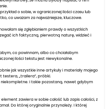
ielowymiarowy, że można byłoby napisać o nim
nie.
zykład o sobie, w ograniczonej ilości czasu lub
o, co uważam za najważniejsze, kluczowe.
mowałam się zgłębianiem prawdy o wszystkich
rzegać ich faktyczną, pierwotną naturę, widzieć i
łabym, co powinnam, albo co chciałabym
czonej ilości tekstu jest niewykonalne.
bnie jak wszystkie inne artykuły i materiały mojego
 testera, „trailera”, próbki.
 niekompletne. I takie pozostaną, nawet gdybym
element zawiera w sobie całość lub zapis całości, z
łamał. Do której oryginalnie przynależy. I której