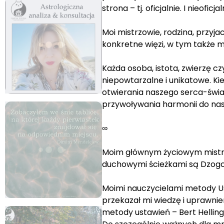
strona – tj. oficjalnie. I nieofic
Moi mistrzowie, rodzina, przyja
konkretne więzi, w tym także mo
Każda osoba, istota, zwierzę c
niepowtarzalne i unikatowe. K
otwierania naszego serca-świa
przywoływania harmonii do nas
∞
Moim głównym życiowym mistrz
duchowymi ścieżkami są Dzogc
Moimi nauczycielami metody U
przekazał mi wiedzę i uprawnie
metody ustawień – Bert Helling