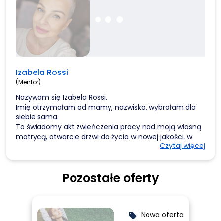
Izabela Rossi
(Mentor)
Nazywam się Izabela Rossi.
Imię otrzymałam od mamy, nazwisko, wybrałam dla
siebie sama.
To świadomy akt zwieńczenia pracy nad moją własną
matrycą, otwarcie drzwi do życia w nowej jakości, w
Czytaj więcej
której nie jestem już sterowana z zewnątrz.
Jako Architektka Matrycy uczę innych dokładnie tego:
Pozostałe oferty
jak wyjść z narzuconych scenariuszy i zakorzenić
pewność siebie w tym, co czujesz, a nie w tym, co
mówią inni.
Jako
Mentor Strategiczny projektuję drogi wyjścia z
Nowa oferta
sytuacji, które wydają się bez wyjścia.
local_offer