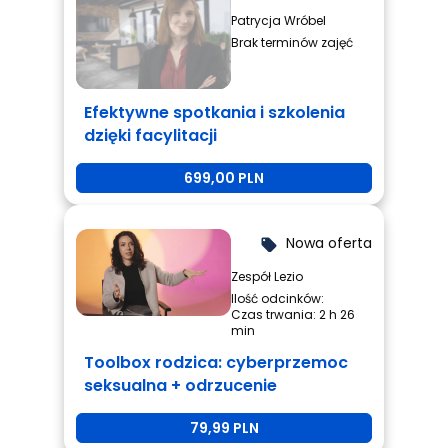
Patrycja Wróbel
Brak terminów zajęć
Efektywne spotkania i szkolenia
dzięki facylitacji
699,00 PLN
Nowa oferta
local_offer
Zespół Lezio
Ilość odcinków:
Czas trwania: 2 h 26
min
Toolbox rodzica: cyberprzemoc
seksualna + odrzucenie
rówieśnicze + przemoc
79,99 PLN
rówieśnicza