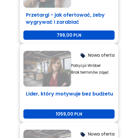
Przetargi - jak ofertować, żeby
wygrywać i zarabiać
799,00 PLN
Nowa oferta
local_offer
Patrycja Wróbel
Brak terminów zajęć
Lider, który motywuje bez budżetu
1059,00 PLN
Nowa oferta
local_offer