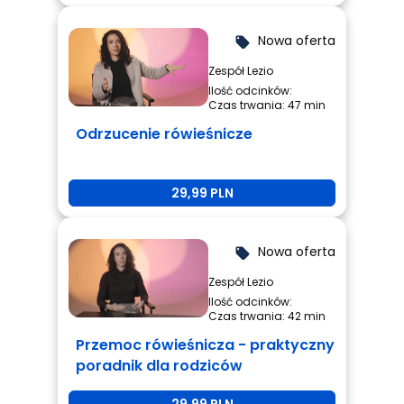
Nowa oferta
local_offer
Zespół Lezio
Ilość odcinków:
Czas trwania: 47 min
Odrzucenie rówieśnicze
29,99 PLN
Nowa oferta
local_offer
Zespół Lezio
Ilość odcinków:
Czas trwania: 42 min
Przemoc rówieśnicza - praktyczny
poradnik dla rodziców