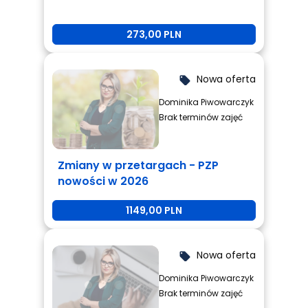
Niczego nie wymuszaj, otul miłością i zrozumieniem
swoją bezradność i zrób mały, nieśmiały krok w
273,00 PLN
przyszłość.
Nowa oferta
local_offer
Dominika Piwowarczyk
Brak terminów zajęć
Zmiany w przetargach - PZP
nowości w 2026
1149,00 PLN
Nowa oferta
local_offer
Dominika Piwowarczyk
Brak terminów zajęć