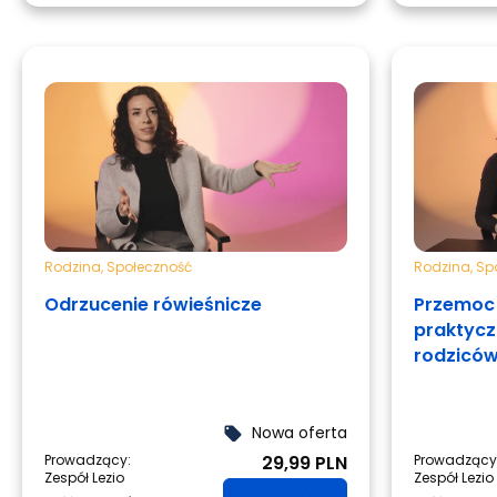
Rodzina
,
Społeczność
Rodzina
,
Sp
Odrzucenie rówieśnicze
Przemoc 
praktycz
rodzicó
Nowa oferta
local_offer
Prowadzący:
29,99 PLN
Prowadzący
Zespół Lezio
Zespół Lezio