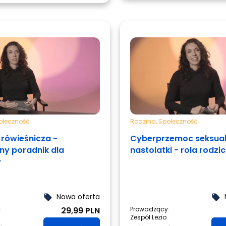
ołeczność
Rodzina
,
Społeczność
rówieśnicza -
Cyberprzemoc seksual
ny poradnik dla
nastolatki - rola rodzi
w
Nowa oferta
local_offer
local_offer
:
29,99 PLN
Prowadzący:
Zespół Lezio