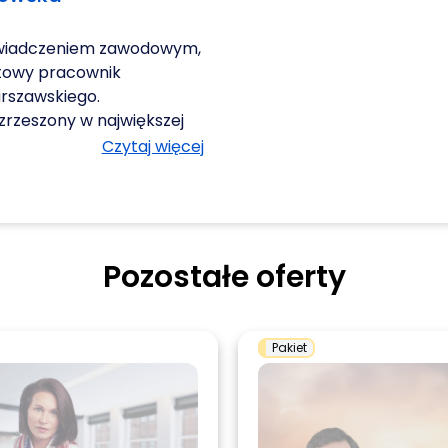
świadczeniem zawodowym,
atowy pracownik
rszawskiego.
zrzeszony w największej
ta International Coaching
Czytaj więcej
kowany członek Maxwell
misją jest wspieranie ludzi
astania jako liderów w
atywny oraz w
 zgodnych z ich
Pozostałe oferty
ących kluczowe
t powiązania
e głównie w zakresie
Pakiet
ektami i karierą,
ania odporności
doświadczenie współpracy
ktorów i branż na różnych