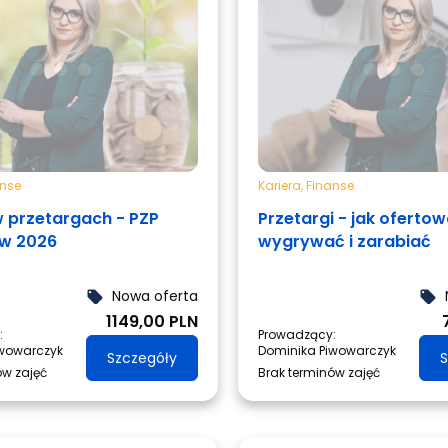
anse
Kariera
,
Finanse
 przetargach - PZP
Przetargi - jak ofertow
 w 2026
wygrywać i zarabiać
Nowa oferta
local_offer
local_offer
1149,00 PLN
:
Prowadzący:
iwowarczyk
Dominika Piwowarczyk
Szczegóły
S
ów zajęć
Brak terminów zajęć