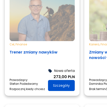
Cel
,
Finanse
Kariera
,
Fin
Trener zmiany nawyków
Zmiany w
nowości
Nowa oferta
local_offer
273,00 PLN
Prowadzący:
Prowadzący
Stefan Podedworny
Dominika P
Szczegóły
Rozpocznij kiedy chcesz
Brak termin