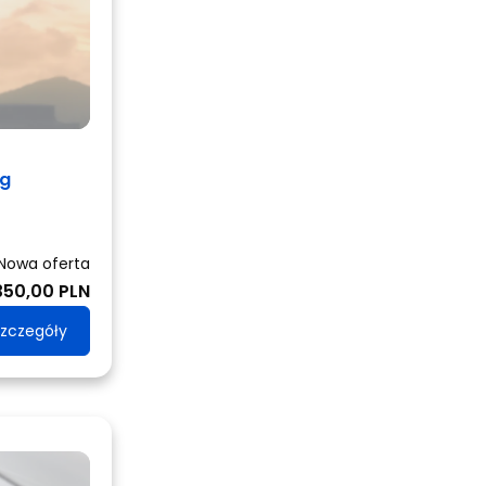
ng
Nowa oferta
350,00 PLN
zczegóły