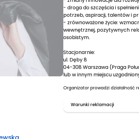
- zmiany i innowacje dla rozwoj
- droga do szczęścia i spełnien
potrzeb, aspiracji, talentów i p
- zrównoważone życie: wzmacni
wewnętrznej, pozytywnych rel
osobistym.
Stacjonarnie:
ul. Dęby 8
04-308 Warszawa (Praga Połu
lub w innym miejscu uzgodnion
Organizator prowadzi działalność r
Warunki reklamacji
iewska