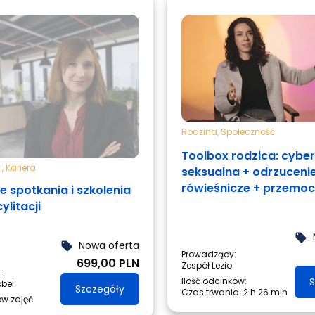
Rodzina
,
Społeczność
Toolbox rodzica: cyb
i
,
Kariera
seksualna + odrzuceni
rówieśnicze + przemoc
e spotkania i szkolenia
rówieśnicza
ylitacji
local_offer
Nowa oferta
local_offer
Prowadzący:
699,00 PLN
Zespół Lezio
:
Ilość odcinków:
S
óbel
Szczegóły
Czas trwania:
2 h 26 min
ów zajęć