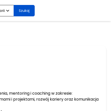
expand_more
rii
Szukaj
enia, mentoring i coaching w zakresie:
mami i projektami, rozwój kariery oraz komunikacja