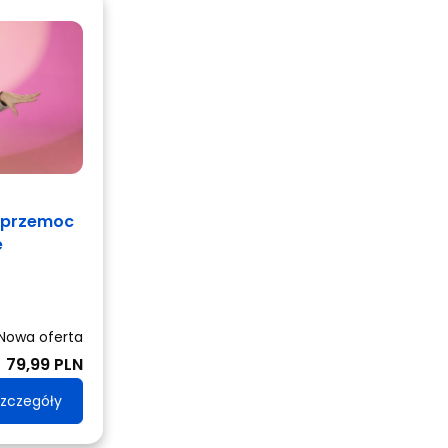
erprzemoc
e
Nowa oferta
79,99 PLN
zczegóły