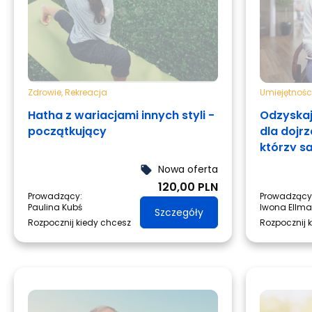
etapach ich karier zawodowych
m.in. założyciele, właściciele, 
poziomie globalnym i krajowy
managerowie oraz studenci. Ł
organizacyjno-planistyczne z
transformatywnym, co pozwal
Zdrowie
,
Rekreacja
Umiejętnośc
szczegółach nie tracąc z oczu 
Hatha z wariacjami innych styli -
Odzyskaj
początkujący
dla dojr
którzy s
zmiany.
Nowa oferta
local_offer
120,00 PLN
Prowadzący:
Prowadzący
Paulina Kubś
Iwona Ellm
Szczegóły
Rozpocznij kiedy chcesz
Rozpocznij 