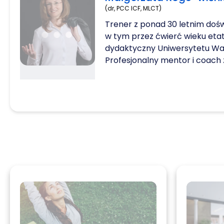
(dr, PCC ICF, MLCT)
Trener z ponad 30 letnim do
w tym przez ćwierć wieku et
dydaktyczny Uniwersytetu Wa
Profesjonalny mentor i coach 
organizacji coachingowej świa
Federation (ICF) oraz certyfi
Leadership Certified Team. Jej 
w realizacji ich inspiracji i wzr
sposób systemowy i tranform
podejmowaniu decyzji zarówno
wartościami jak i uwzględniaj
uwarunkowania i odległe nawe
przyczynowo-skutkowe. Pracuj
przywództwa, zarządzania proj
komunikacji, innowacji, budow
psychicznej. Posiada bogate 
z pracownikami wszystkich se