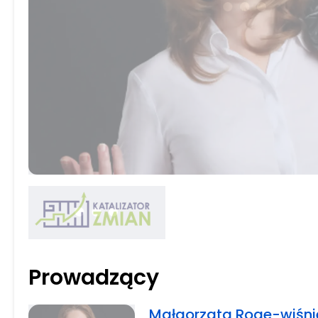
Prowadzący
Małgorzata Roge-wiśn