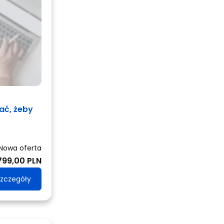
ać, żeby
Nowa oferta
799,00 PLN
zczegóły