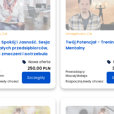
. Wśród jej klientów są
prezesi, dyrektorzy na
m, profesorowie,
ączy podejście
 systemowym i
a jej pracować na
i
,
Cel
Umiejętności
,
Cel
całości.
 Spokój i Jasność. Sesja
Twój Potencjał - Treni
załych przedsiębiorców,
Mentalny
ą zmęczeni i potrzebują
Nowa oferta
local_offer
local_offer
250,00 PLN
:
Prowadzący:
ann
Maciej Mateja
Szczegóły
S
kiedy chcesz
Rozpocznij kiedy chcesz