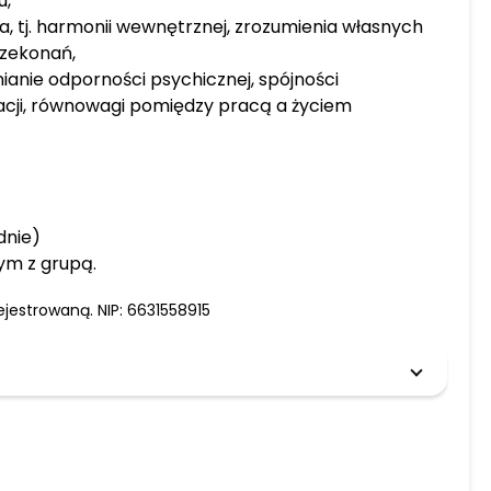
u,
ia, tj. harmonii wewnętrznej, zrozumienia własnych
rzekonań,
anie odporności psychicznej, spójności
acji, równowagi pomiędzy pracą a życiem
dnie)
ym z grupą.
ejestrowaną. NIP: 6631558915