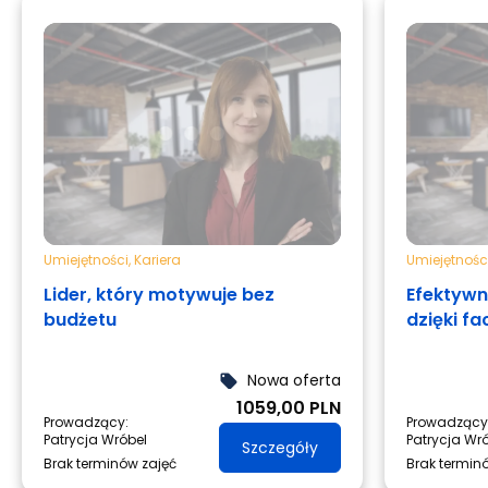
Umiejętności
,
Kariera
Umiejętnośc
Lider, który motywuje bez
Efektywn
budżetu
dzięki fac
Nowa oferta
local_offer
1059,00 PLN
Prowadzący:
Prowadzący
Patrycja Wróbel
Patrycja Wr
Szczegóły
Brak terminów zajęć
Brak termin