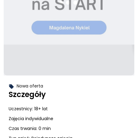
Nowa oferta
local_offer
Szczegóły
Uczestnicy:
18+ lat
Zajęcia indywidualne
Czas trwania: 0 min