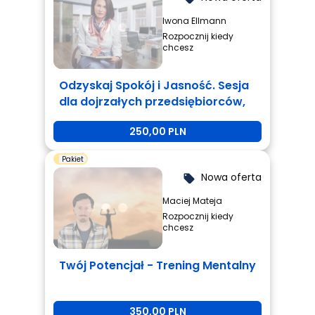
Iwona Ellmann
Rozpocznij kiedy
chcesz
Odzyskaj Spokój i Jasność. Sesja
dla dojrzałych przedsiębiorców,
którzy są zmęczeni i potrzebują
250,00 PLN
zmiany.
Pakiet
Nowa oferta
local_offer
Maciej Mateja
Rozpocznij kiedy
chcesz
Twój Potencjał - Trening Mentalny
350,00 PLN