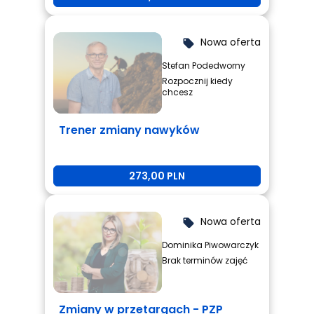
Nowa oferta
local_offer
Stefan Podedworny
Rozpocznij kiedy
chcesz
Trener zmiany nawyków
273,00 PLN
Nowa oferta
local_offer
Dominika Piwowarczyk
Brak terminów zajęć
Zmiany w przetargach - PZP