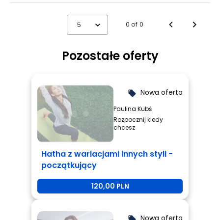
0 of 0
5
Pozostałe oferty
Nowa oferta
local_offer
Paulina Kubś
Rozpocznij kiedy
chcesz
Hatha z wariacjami innych styli -
początkujący
120,00 PLN
Nowa oferta
local_offer