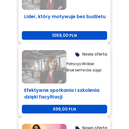
Lider, który motywuje bez budżetu
1059,00 PLN
Nowa oferta
local_offer
Patrycja Wróbel
Brak terminów zajęć
Efektywne spotkania i szkolenia
dzięki facylitacji
699,00 PLN
Nowa oferta
local_offer