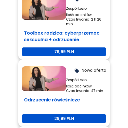
Zespół Lezio
Ilość odcinków:
Czas trwania: 2 h 26
min
Toolbox rodzica: cyberprzemoc
seksualna + odrzucenie
rówieśnicze + przemoc
79,99 PLN
rówieśnicza
Nowa oferta
local_offer
Zespół Lezio
Ilość odcinków:
Czas trwania: 47 min
Odrzucenie rówieśnicze
29,99 PLN