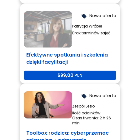
Nowa oferta
local_offer
Patrycja Wróbel
Brak terminów zajęć
Efektywne spotkania i szkolenia
dzięki facylitacji
699,00 PLN
Nowa oferta
local_offer
Zespół Lezio
Ilość odcinków:
Czas trwania: 2 h 26
min
Toolbox rodzica: cyberprzemoc