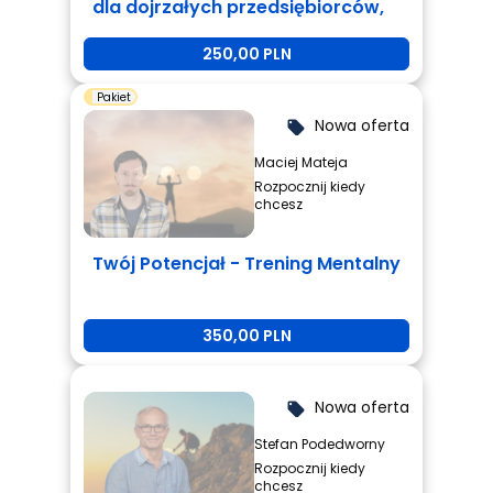
dla dojrzałych przedsiębiorców,
którzy są zmęczeni i potrzebują
250,00 PLN
zmiany.
Pakiet
Nowa oferta
local_offer
Maciej Mateja
Rozpocznij kiedy
chcesz
Twój Potencjał - Trening Mentalny
350,00 PLN
Nowa oferta
local_offer
Stefan Podedworny
Rozpocznij kiedy
chcesz