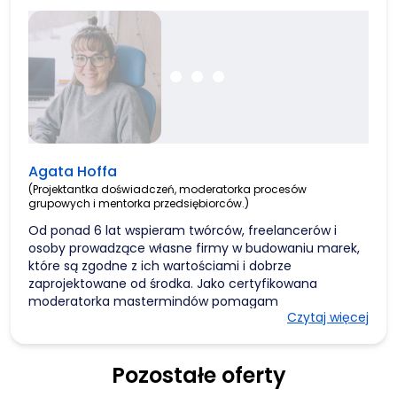
Agata Hoffa
(Projektantka doświadczeń, moderatorka procesów
grupowych i mentorka przedsiębiorców.)
Od ponad 6 lat wspieram twórców, freelancerów i
osoby prowadzące własne firmy w budowaniu marek,
które są zgodne z ich wartościami i dobrze
zaprojektowane od środka. Jako certyfikowana
moderatorka mastermindów pomagam
Czytaj więcej
przedsiębiorczym osobom rozwijać skrzydła,
porządkować chaos i odnajdywać spójny kierunek
działania.
Pozostałe oferty
Mam za sobą kilkanaście lat doświadczenia w