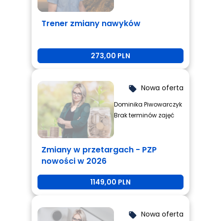
Trener zmiany nawyków
273,00 PLN
Nowa oferta
local_offer
Dominika Piwowarczyk
Brak terminów zajęć
Zmiany w przetargach - PZP
nowości w 2026
1149,00 PLN
Nowa oferta
local_offer