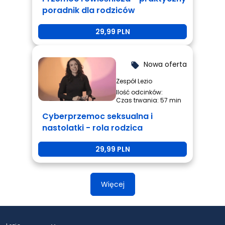
poradnik dla rodziców
29,99 PLN
Nowa oferta
local_offer
Zespół Lezio
Ilość odcinków:
Czas trwania: 57 min
Cyberprzemoc seksualna i
nastolatki - rola rodzica
29,99 PLN
Więcej