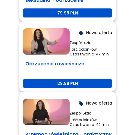
seksualna + odrzucenie
rówieśnicze + przemoc
79,99 PLN
rówieśnicza
Nowa oferta
local_offer
Zespół Lezio
Ilość odcinków:
Czas trwania: 47 min
Odrzucenie rówieśnicze
29,99 PLN
Nowa oferta
local_offer
Zespół Lezio
Ilość odcinków:
Czas trwania: 42 min
Przemoc rówieśnicza - praktyczny