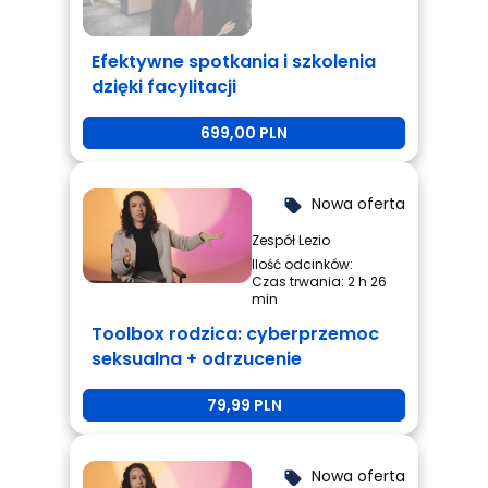
Efektywne spotkania i szkolenia
dzięki facylitacji
699,00 PLN
Nowa oferta
local_offer
Zespół Lezio
Ilość odcinków:
Czas trwania: 2 h 26
min
Toolbox rodzica: cyberprzemoc
seksualna + odrzucenie
rówieśnicze + przemoc
79,99 PLN
rówieśnicza
Nowa oferta
local_offer