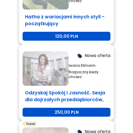
chcesz
Hatha z wariacjami innych styli -
początkujący
120,00 PLN
Nowa oferta
local_offer
Iwona Ellmann
Rozpocznij kiedy
chcesz
Odzyskaj Spokój i Jasność. Sesja
dla dojrzałych przedsiębiorców,
którzy są zmęczeni i potrzebują
250,00 PLN
zmiany.
Pakiet
Nowa oferta
local_offer