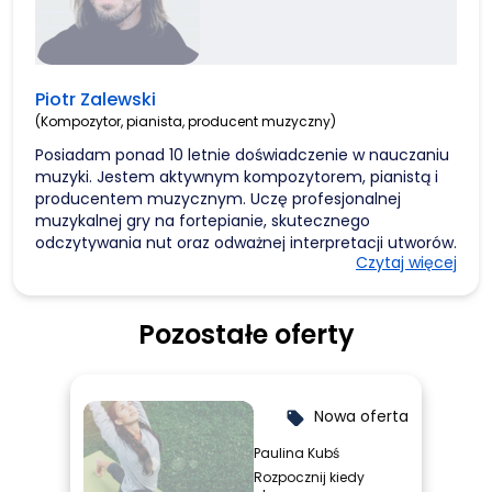
Piotr Zalewski
(Kompozytor, pianista, producent muzyczny)
Posiadam ponad 10 letnie doświadczenie w nauczaniu
muzyki. Jestem aktywnym kompozytorem, pianistą i
producentem muzycznym. Uczę profesjonalnej
muzykalnej gry na fortepianie, skutecznego
odczytywania nut oraz odważnej interpretacji utworów.
Czytaj więcej
Prowadzę również zajęcia z kompozycji, aranżacji,
harmonii, teorii i produkcji muzycznej.
Współpracowałem m.in. z RMF Classic, Egurrola Dance
Pozostałe oferty
Studio, UMFC, Winiary, Funtronic i Ney Gallery & Prints.
Pracuję z wokalistami oraz spełniam się jako artysta
solowy.
Nowa oferta
local_offer
Paulina Kubś
Rozpocznij kiedy