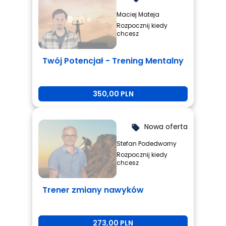
Maciej Mateja
Rozpocznij kiedy
chcesz
Twój Potencjał - Trening Mentalny
350,00 PLN
Nowa oferta
local_offer
Stefan Podedworny
Rozpocznij kiedy
chcesz
Trener zmiany nawyków
273,00 PLN