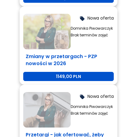
Nowa oferta
local_offer
Dominika Piwowarczyk
Brak terminów zajęć
Zmiany w przetargach - PZP
nowości w 2026
1149,00 PLN
Nowa oferta
local_offer
Dominika Piwowarczyk
Brak terminów zajęć
Przetargi - jak ofertować, żeby