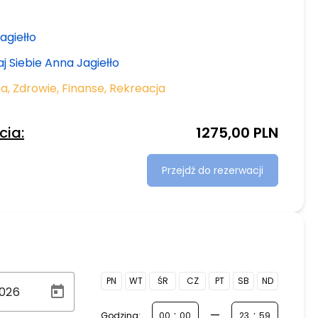
agiełło
j Siebie Anna Jagiełło
na
,
Zdrowie
,
Finanse
,
Rekreacja
cia:
1275,00 PLN
Przejdź do rezerwacji
PN
WT
ŚR
CZ
PT
SB
ND
:
—
:
Godzina: