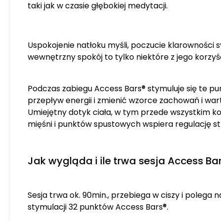
taki jak w czasie głębokiej medytacji.
Uspokojenie natłoku myśli, poczucie klarowności sy
wewnętrzny spokój to tylko niektóre z jego korzyśc
Podczas zabiegu Access Bars® stymuluje się te pu
przepływ energii i zmienić wzorce zachowań i war
Umiejętny dotyk ciała, w tym przede wszystkim
mięśni i punktów spustowych wspiera regulację st
Jak wygląda i ile trwa sesja Access Ba
Sesja trwa ok. 90min., przebiega w ciszy i polega n
stymulacji 32 punktów Access Bars®.