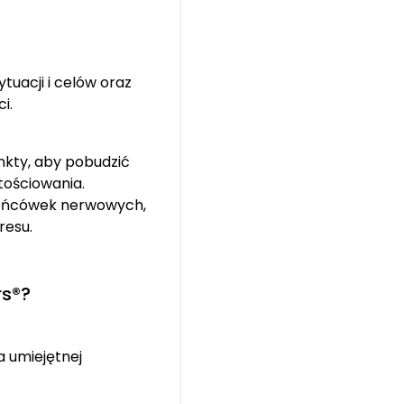
tuacji i celów oraz
i.
nkty, aby pobudzić
tościowania.
 końcówek nerwowych,
resu.
rs®?
a umiejętnej