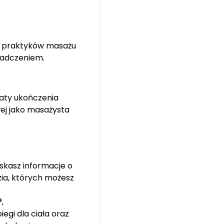
h praktyków masażu
wiadczeniem.
katy ukończenia
wej jako masażysta
yskasz informacje o
zia, których możesz
,
gi dla ciała oraz