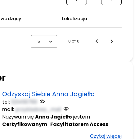
owadzący
Lokalizacja
0 of 0
5
or
Odzyskaj Siebie Anna Jagiełło
tel:
123456789
mail:
przykladowy_mail
Nazywam się
Anna Jagiełło
jestem
Certyfikowanym
Facylitatorem Access
Bars®, Access Energetyczny Facelift®, Access
Czytaj więcej