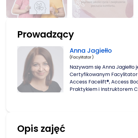
Prowadzący
Anna Jagiełło
(Facylitator )
Nazywam się Anna Jagiełło 
Certyfikowanym Facylitator
Access Facelift®, Access Bo
Praktykiem i Instruktorem Ch
Fantomowej/kwantowej z up
prowadzenia warsztatów. P
edukatorką, kreatorką, bod
badaczką praktyk duchowy
Opis zajęć
religijnych. W swojej pracy k
empatię, czucie, widzenie i w