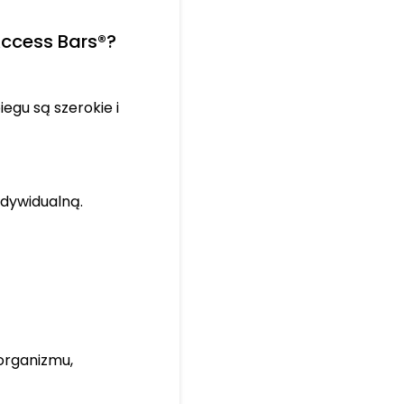
Access Bars®?
egu są szerokie i
ndywidualną.
organizmu,