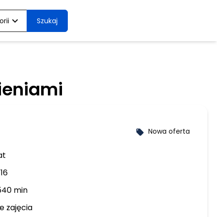
expand_more
rii
Szukaj
ieniami
Nowa oferta
local_offer
at
 16
540 min
e zajęcia