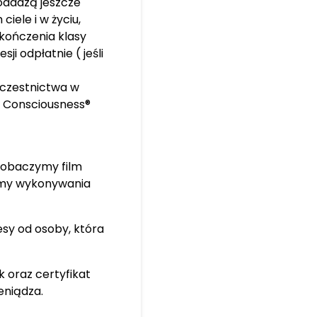
dodadzą jeszcze
ciele i w życiu,
kończenia klasy
i odpłatnie ( jeśli
uczestnictwa w
 Consciousness®
zobaczymy film
iemy wykonywania
sy od osoby, która
 oraz certyfikat
eniądza.