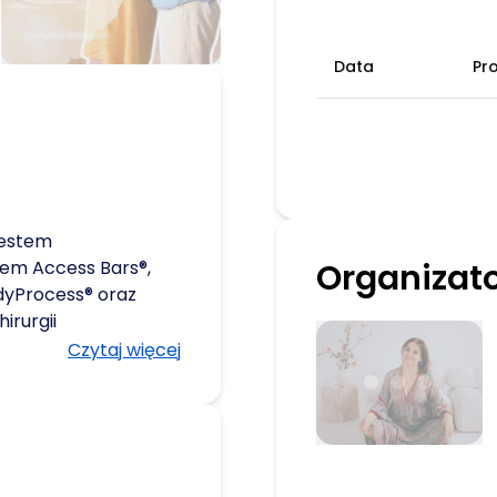
Data
Pr
jestem
em Access Bars®,
Organizat
dyProcess® oraz
irurgii
rawnieniami do
Czytaj więcej
onadto jestem
yworkerką, bajarką,
ch oraz przekazów
ładę nacisk na
idzenie. Specjalizuje