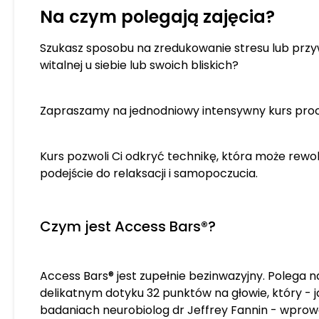
się w rozumieniu rozwoju os
Na czym polegają zajęcia?
poprzez wiedzę związaną z 
dlatego używam narzędzi w
Szukasz sposobu na zredukowanie stresu lub przy
terapii manualnych. Na wars
witalnej u siebie lub swoich bliskich?
głównie narzędzi Access Co
autorskie metody, które op
zdobywania praktyki w tym c
Zapraszamy na jednodniowy intensywny kurs proc
Prywatnie jestem artystycz
spełnioną, której na drodze p
Kurs pozwoli Ci odkryć technikę, która może rewo
ostrych życiowych zakrętów,
podejście do relaksacji i samopoczucia.
ludźmi stała się dla mnie pa
doświadczenia i zrozumienia
Czym jest Access Bars®?
Access Bars® jest zupełnie bezinwazyjny. Polega n
delikatnym dotyku 32 punktów na głowie, który - j
badaniach neurobiolog dr Jeffrey Fannin - wpro