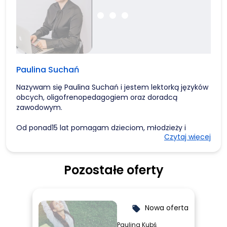
Paulina Suchań
Nazywam się Paulina Suchań i jestem lektorką języków
obcych, oligofrenopedagogiem oraz doradcą
zawodowym.
Od ponad15 lat pomagam dzieciom, młodzieży i
Czytaj więcej
dorosłym rozwijać ich potencjał językowy, edukacyjny i
zawodowy.
Pozostałe oferty
Dzięki mojemu doświadczeniu potrafię dostosować
metody pracy do indywidualnych potrzeb, niezależnie
od wieku, poziomu zaawansowania czy wyzwań
rozwojowych.
Nowa oferta
local_offer
Specjalizuję się w nauczaniu języka angielskiego i
Paulina Kubś