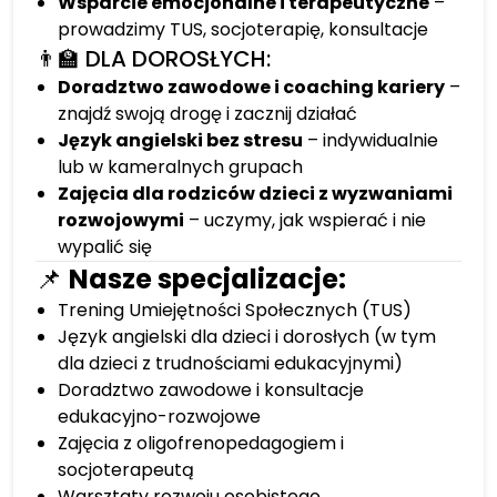
Wsparcie emocjonalne i terapeutyczne
–
prowadzimy TUS, socjoterapię, konsultacje
👨‍🏫 DLA DOROSŁYCH:
Doradztwo zawodowe i coaching kariery
–
znajdź swoją drogę i zacznij działać
Język angielski bez stresu
– indywidualnie
lub w kameralnych grupach
Zajęcia dla rodziców dzieci z wyzwaniami
rozwojowymi
– uczymy, jak wspierać i nie
wypalić się
📌
Nasze specjalizacje:
Trening Umiejętności Społecznych (TUS)
Język angielski dla dzieci i dorosłych (w tym
dla dzieci z trudnościami edukacyjnymi)
Doradztwo zawodowe i konsultacje
edukacyjno-rozwojowe
Zajęcia z oligofrenopedagogiem i
socjoterapeutą
Warsztaty rozwoju osobistego,