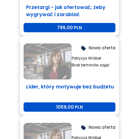
Przetargi - jak ofertować, żeby
wygrywać i zarabiać
799,00 PLN
Nowa oferta
local_offer
Patrycja Wróbel
Brak terminów zajęć
Lider, który motywuje bez budżetu
1059,00 PLN
Nowa oferta
local_offer
Patrycja Wróbel