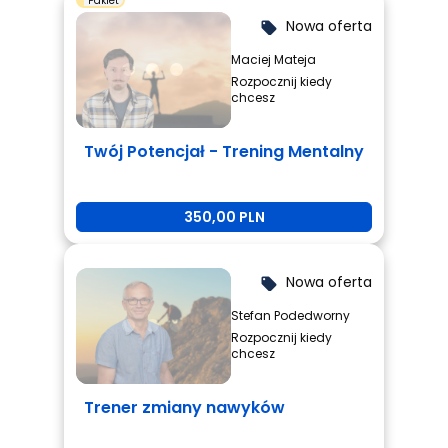
Pakiet
profesjonalizmem i pomogę Ci osiągnąć Twoje cele.
Nowa oferta
local_offer
Maciej Mateja
Rozpocznij kiedy
chcesz
Twój Potencjał - Trening Mentalny
350,00 PLN
Nowa oferta
local_offer
Stefan Podedworny
Rozpocznij kiedy
chcesz
Trener zmiany nawyków