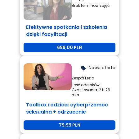
Brak terminów zajęć
Efektywne spotkania i szkolenia
dzięki facylitacji
699,00 PLN
Nowa oferta
local_offer
Zespół Lezio
Ilość odcinków:
Czas trwania: 2 h 26
min
Toolbox rodzica: cyberprzemoc
seksualna + odrzucenie
rówieśnicze + przemoc
79,99 PLN
rówieśnicza