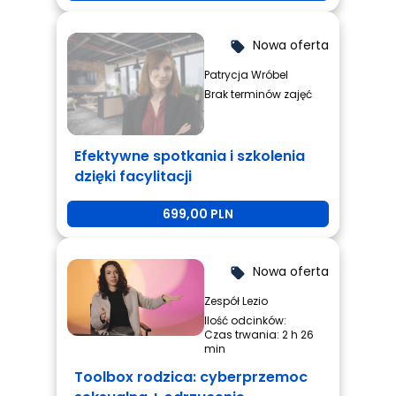
Nowa oferta
local_offer
Patrycja Wróbel
Brak terminów zajęć
Efektywne spotkania i szkolenia
dzięki facylitacji
699,00 PLN
Nowa oferta
local_offer
Zespół Lezio
Ilość odcinków:
Czas trwania: 2 h 26
min
Toolbox rodzica: cyberprzemoc