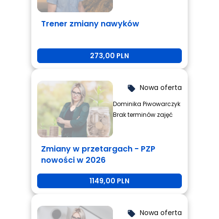
Trener zmiany nawyków
273,00 PLN
Nowa oferta
local_offer
Dominika Piwowarczyk
Brak terminów zajęć
Zmiany w przetargach - PZP
nowości w 2026
1149,00 PLN
Nowa oferta
local_offer