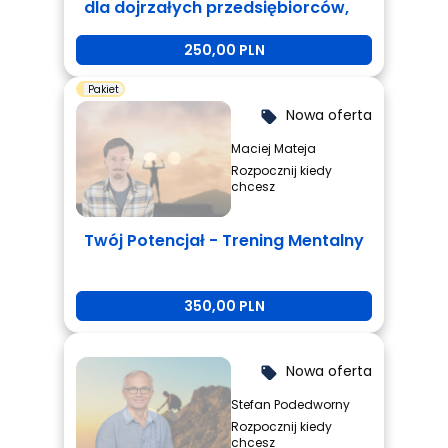
dla dojrzałych przedsiębiorców,
którzy są zmęczeni i potrzebują
250,00 PLN
zmiany.
Pakiet
Nowa oferta
local_offer
Maciej Mateja
Rozpocznij kiedy
chcesz
Twój Potencjał - Trening Mentalny
350,00 PLN
Nowa oferta
local_offer
Stefan Podedworny
Rozpocznij kiedy
chcesz