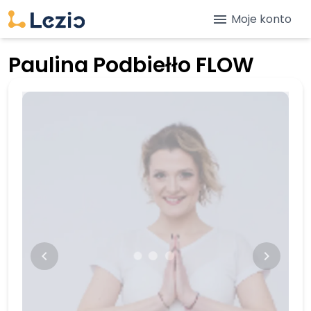
menu
Moje konto
Paulina Podbiełło FLOW
keyboard_arrow_left
keyboard_arrow_right