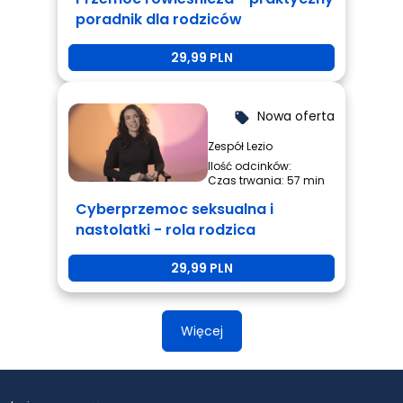
poradnik dla rodziców
29,99 PLN
Nowa oferta
local_offer
Zespół Lezio
Ilość odcinków:
Czas trwania: 57 min
Cyberprzemoc seksualna i
nastolatki - rola rodzica
29,99 PLN
Więcej