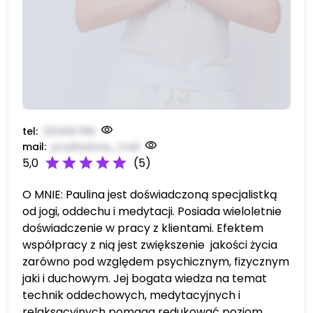
tel:
123456789
mail:
przykładowy_mail
star
star
star
star
star
5,0
(5)
O MNIE: Paulina jest doświadczoną specjalistką
od jogi, oddechu i medytacji. Posiada wieloletnie
doświadczenie w pracy z klientami. Efektem
współpracy z nią jest zwiększenie
jakości życia
zarówno pod względem psychicznym, fizycznym
jaki i duchowym. Jej bogata wiedza na temat
technik oddechowych, medytacyjnych i
relaksacyjnych pomaga redukować poziom