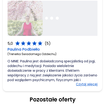
star
star
star
star
star
5,0
(5)
Paulina Podbiełło
(Trenerka Świadomego Oddechu)
O MNIE: Paulina jest doświadczoną specjalistką od jogi,
oddechu i medytacji. Posiada wieloletnie
doświadczenie w pracy z klientami. Efektem
współpracy z nią jest zwiększenie jakości życia zarówno
pod względem psychicznym, fizycznym jaki i
Czytaj więcej
duchowym. Jej bogata wiedza na temat technik
oddechowych, medytacyjnych i relaksacyjnych
pomaga redukować poziom stresu, poprawiać
Pozostałe oferty
koncentrację, dążyć do równowagi emocjonalnej oraz
zwiększać poczucie wewnętrznej mocy. Ostatnie 12 lat