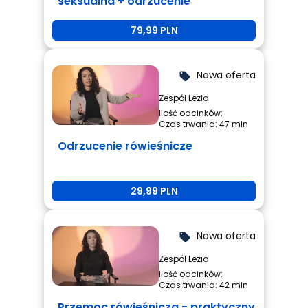
seksualna + odrzucenie
rówieśnicze + przemoc
79,99 PLN
rówieśnicza
Nowa oferta
local_offer
Zespół Lezio
Ilość odcinków:
Czas trwania: 47 min
Odrzucenie rówieśnicze
29,99 PLN
Nowa oferta
local_offer
Zespół Lezio
Ilość odcinków:
Czas trwania: 42 min
Przemoc rówieśnicza - praktyczny